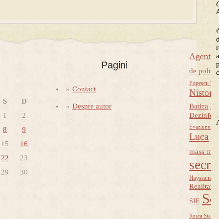
C
A
©
Agentu
Pagini
de politic
Popescu Tar
Contact
Nistore
S
D
Despre autor
Badea
Da
1
2
Dezinfor
Evaziune fis
8
9
Luca
Li
15
16
mass med
22
23
secre
29
30
P
Hayssam
Realitate
So
SIE
Rosca Stanes