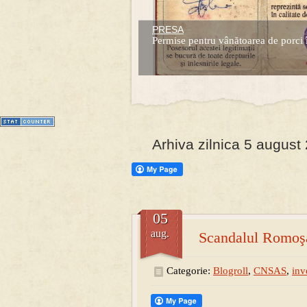
PRESA
Prima mea carte publicata (Nemira)
Permise pentru vânătoarea de porci 
Averea Presedintelui: prima lucrare d
1
2
3
4
5
6
7
Arhiva zilnica 5 august
05
aug.
Scandalul Romoşa
Categorie:
Blogroll
,
CNSAS
,
inv