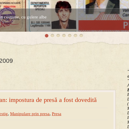
în costume, cu gulere albe
espre controversatele conturi secrete ale Securitatii.
 2009
"
a
"
B
n: impostura de presă a fost dovedită
(
M
D
estig
,
Manipulare prin presa
,
Presa
I
M
D