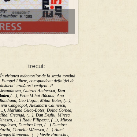
trecut:
În viziunea redactorilor de la secţia română
 Europei Libere, corespundeau definiţiei de
disident" următorii ce­tă­ţeni: P.
Alexandrescu, Gabriel Andreescu,
Dan
Badea
,(...), Petre Mihai Băcanu, Ana
landiana, Geo Bogza, Mihai Botez, (...),
Liviu Cangeopol, Alexandru Călinescu,
...), Mariana Celac-Botez, Doina Cornea,
ihai Creangă, (...), Dan Deşliu, Mircea
inescu, (...) Radu Filipescu, (...), Mircea
orgulescu, Dumitru Iuga, (...) Dumitru
azilu, Corneliu Mănescu, (...) Aurel
ragoş Munteanu, (...) Vasile Paraschiv,