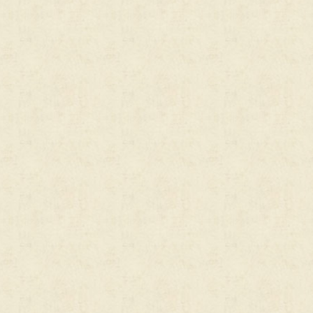
 Basescu
hemes