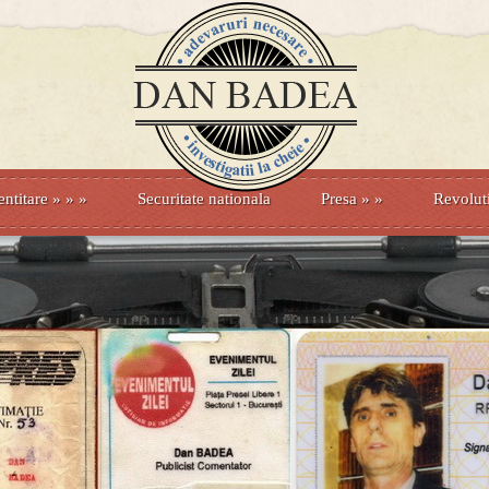
entitare
» »
»
Securitate nationala
Presa
»
»
Revolut