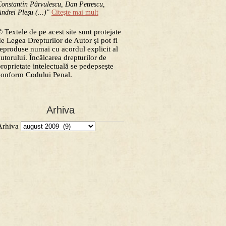
onstantin Pârvulescu, Dan Petrescu,
ndrei Pleşu (...)"
Citeşte mai mult
 Textele de pe acest site sunt protejate
de Legea Drepturilor de Autor şi pot fi
reproduse numai cu acordul explicit al
alegeri 2009
l VICTORIA
autorului. Încălcarea drepturilor de
Avere
proprietate intelectuală se pedepseşte
Basescu
ian
Bogdan Chirieac
Calin
conform Codului Penal.
Cornel
Ceausescu
Catalin Voicu
iceanu
scu
Cozmin Gusa
Dan
Crin Antonescu
Dan Voiculescu
Arhiva
n Radu Rusanu
mare
Dezinformarea zilei
DNA
DGIPI
Arhiva
Liviu
KGB
Hrebenciuc
ICE Dunarea
cala
Manipulare
manipulare
viu Turcu
Micile
ia
Marius Oprea
te
Mircea Geoana
Odiseea Crescent
Omar
atriciu
proces Razvan Petrovici Dan Badea
a Tv
Rudas Erno
Romania
Securitatea
Securitate
rin Ovidiu Vintu
Sorin
Sorin Vintu
SRI
Tariceanu
cu