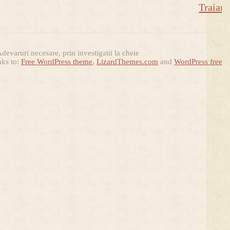
Traian
devaruri necesare, prin investigatii la cheie
nks to:
Free WordPress theme
,
LizardThemes.com
and
WordPress free t