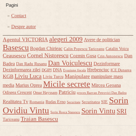
Pagini
Contact
Despre autor
alegeri 2009
Agentul VICTORIA
Avere de politician
Basescu
Bogdan Chirieac
Catalin Voicu
Calin Popescu Tariceanu
Cornel Nistorescu
Ceausescu
Cozmin Gusa
Dan
Crin Antonescu
Dan Voiculescu
Badea
Dezinformare
Dan Radu Rusanu
Dezinformarea zilei
Hrebenciuc
DNA
DGIPI
ICE Dunarea
Evaziune fiscala
Liviu Luca
Manipulare
KGB
manipulare mass
Liviu Turcu
Micile secrete
media
Marius Oprea
Mircea Geoana
Patriciu
Odiseea Crescent
Omar Hayssam
proces Razvan Petrovici Dan Badea
Sorin
Realitatea Tv
Rudas Erno
SIE
Romania
Securitatea
Securitate
Ovidiu Vintu
Sorin Vintu
SRI
Sorin Rosca Stanescu
Traian Basescu
Tariceanu