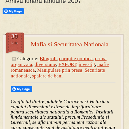
Arhiva lunara ianuarie 2007
30
ian.
Mafia si Securitatea Nationala
Categorie:
Blogroll
,
coruptie politica
,
crima
organizata
,
diversiune
,
EXPORT
,
investig
,
mafie
romaneasca
,
Manipulare prin presa
,
Securitate
nationala
,
spalare de bani
Conflictul dintre palatele Cotroceni si Victoria a
capatat dimensiuni extrem de ingrijoratoare
pentru securitatea nationala a Romaniei. Institutii
fundamentale ale statului, precum Presedintia si
Guvernul, se afla intr-un permanent razboi ale
carui consecinte sunt devastatoare pentru intreaga