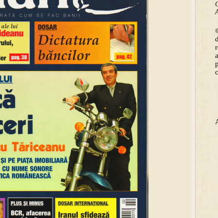
C
A
©