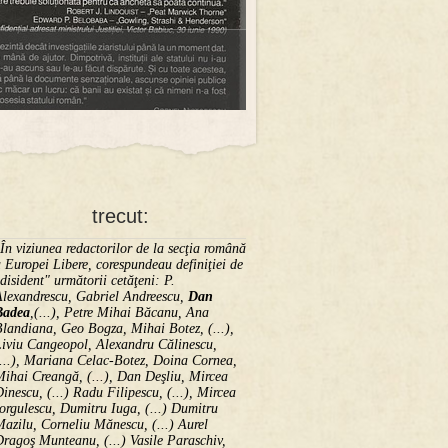
trecut:
În viziunea redactorilor de la secţia română
 Europei Libere, corespundeau definiţiei de
disident" următorii ce­tă­ţeni: P.
Alexandrescu, Gabriel Andreescu,
Dan
Badea
,(...), Petre Mihai Băcanu, Ana
landiana, Geo Bogza, Mihai Botez, (...),
Liviu Cangeopol, Alexandru Călinescu,
...), Mariana Celac-Botez, Doina Cornea,
ihai Creangă, (...), Dan Deşliu, Mircea
inescu, (...) Radu Filipescu, (...), Mircea
orgulescu, Dumitru Iuga, (...) Dumitru
azilu, Corneliu Mănescu, (...) Aurel
ragoş Munteanu, (...) Vasile Paraschiv,