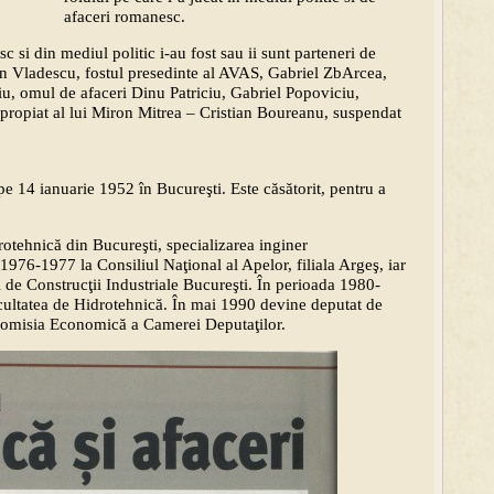
afaceri romanesc.
si din mediul politic i-au fost sau ii sunt parteneri de
ian Vladescu, fostul presedinte al AVAS, Gabriel ZbArcea,
, omul de afaceri Dinu Patriciu, Gabriel Popoviciu,
propiat al lui Miron Mitrea – Cristian Boureanu, suspendat
e 14 ianuarie 1952 în Bucureşti. Este căsătorit, pentru a
rotehnică din Bucureşti, specializarea inginer
 1976-1977 la Consiliul Naţional al Apelor, filiala Argeş, iar
 de Construcţii Industriale Bucureşti. În perioada 1980-
Facultatea de Hidrotehnică. În mai 1990 devine deputat de
omisia Economică a Camerei Deputaţilor.