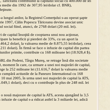
, Tariceanu contribuind la capitalul social cu 400.000 de lei
ea medie din 1992 de 307,95 lei/dolar cf. BNR),
eţinute.
de-a lungul anilor, la Registrul Comerţului s-au operat şapte
brie 1997, Călin Popescu Tăriceanu devine asociat unic
l social fiind, atunci, de 2768 dolari (20 mil. lei).
i de capital însoţită de cooptarea unui nou acţionar,
ipare la beneficii şi pierderi de 33%, cu un aport la
9.464,2 dolari, la valoarea medie de 8.875,55 lei/dolar), ceea
211 dolari). În firmă se face o infuzie de capital din partea
iunilor primite, contribuie cu 168 milioane lei (18.928,4 $).
SRL din Podeni, Târgu Mureş, se retrage însă din societate
0, moment în care, ca urmare a unei noi majorări de capital,
unge la 252 milioane lei (11.616,7 dolari la valoarea medie
nu cumpără actiunile de la Paneuro International cu 168
e 10 mai 2005, în urma unei noi majorări de capital la ATS,
.049,1 dolari), deci cu o contribuţie în plus de 248 mil. lei
o nouă majorare de capital la ATS, acesta ajungând la 3,5
infuzie de capital s-a ridicat astfel la 3 miliarde lei, adică