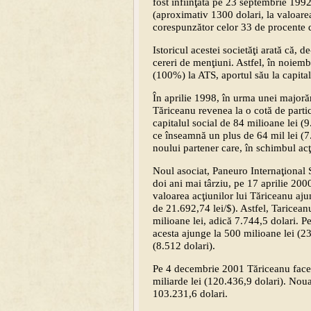
fost înfiinţată pe 23 septembrie 1992
(aproximativ 1300 dolari, la valoar
corespunzător celor 33 de procente d
Istoricul acestei societăţi arată că, 
cereri de menţiuni. Astfel, în noiem
(100%) la ATS, aportul său la capitalu
În aprilie 1998, în urma unei majorăr
Tăriceanu revenea la o cotă de partic
capitalul social de 84 milioane lei (
ce înseamnă un plus de 64 mil lei (7.
noului partener care, în schimbul acţ
Noul asociat, Paneuro Internaţional 
doi ani mai târziu, pe 17 aprilie 200
valoarea acţiunilor lui Tăriceanu aj
de 21.692,74 lei/$). Astfel, Taricea
milioane lei, adică 7.744,5 dolari. P
acesta ajunge la 500 milioane lei (23
(8.512 dolari).
Pe 4 decembrie 2001 Tăriceanu face 
miliarde lei (120.436,9 dolari). Noua 
103.231,6 dolari.