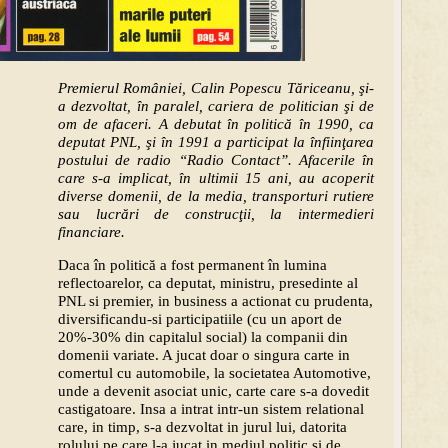
Premierul României, Calin Popescu Tăriceanu, şi-
a dezvoltat, în paralel, cariera de politician şi de
om de afaceri. A debutat în politică în 1990, ca
deputat PNL, şi în 1991 a participat la înfiinţarea
postului de radio “Radio Contact”. Afacerile în
care s-a implicat, în ultimii 15 ani, au acoperit
diverse domenii, de la media, transporturi rutiere
sau lucrări de construcţii, la intermedieri
financiare.
Daca în politică a fost permanent în lumina
reflectoarelor, ca deputat, ministru, presedinte al
PNL si premier, in business a actionat cu prudenta,
diversificandu-si participatiile (cu un aport de
20%-30% din capitalul social) la companii din
domenii variate. A jucat doar o singura carte in
comertul cu automobile, la societatea Automotive,
unde a devenit asociat unic, carte care s-a dovedit
castigatoare. Insa a intrat intr-un sistem relational
care, in timp, s-a dezvoltat in jurul lui, datorita
rolului pe care l-a jucat in mediul politic si de