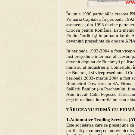
În iunie 1990 participă la crearea P
Primăria Capitalei. În perioada 199
asemenea, din 1993 devine partener a
Citroen pentru România. Este membru
Producătorilor şi Importatorilor de 
devenind preşedinte de onoare APIA
In perioada 1993-2004 a fost vicepr
fost preşedinte interimar al acestui 
devenit deputat de Bucureşti pe liste
ministru al Industriei şi Comerţului
de Bucureşti şi vicepreşedinte al Co
perioada 2003- martie 2004 a fost adm
Rompetrol Downstream SA. Firma a int
Spălării Banilor şi a Parchetului, fii
Anul trecut, Călin Popescu Tăriceanu
deşi în realitate lucrurile nu stau chia
TĂRICEANU FIRMĂ CU FIRMĂ
1.Automotive Trading Services (
Este societatea care se presupune că 
profilată pe comerţ cu autovehicule,