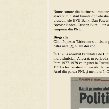
Nume sonore din businessul romanesc 
afaceri: ministrul finantelor, Sebast
presedintele HVB Bank, Dan Pascariu
Nicolae Badea, Cristian Burci – un a
temporar din PNL.
Biografie
Călin Popescu Tăriceanu s-a născut p
patra oară (!), şi are doi copii.
În 1976 a absolvit Facultatea de Hid
hidrotehnician. A lucrat, în perioada
între 1977-1979 ca inginer la Trustul
1991 a fost asistent universitar la 
Arad din partea PNL şi membru în C