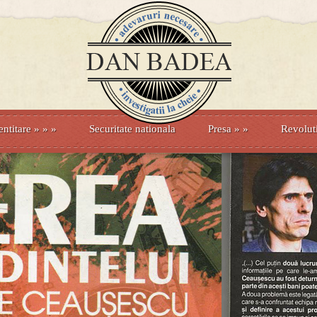
entitare
» »
»
Securitate nationala
Presa
»
»
Revolut