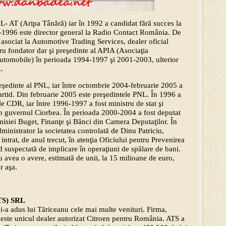
NL- AT (Aripa Tânără) iar în 1992 a candidat fără succes la
2-1996 este director general la Radio Contact România. De
sociat la Automotive Trading Services, dealer oficial
 fondator dar şi preşedinte al APIA (Asociaţia
Automobile) în perioada 1994-1997 şi 2001-2003, ulterior
.
eşedinte al PNL, iar între octombrie 2004-februarie 2005 a
partid. Din februarie 2005 este preşedintele PNL. În 1996 a
le CDR, iar între 1996-1997 a fost ministru de stat şi
 în guvernul Ciorbea. În perioada 2000-2004 a fost deputat
misiei Buget, Finanţe şi Bănci din Camera Deputaţilor. În
inistrator la societatea controlată de Dinu Patriciu,
rat, de anul trecut, în atenţia Oficiului pentru Prevenirea
nd suspectată de implicare în operaţiuni de spălare de bani.
 avea o avere, estimată de unii, la 15 milioane de euro,
r aşa.
ATS) SRL
i-a adus lui Tăriceanu cele mai multe venituri. Firma,
 este unicul dealer autorizat Citroen pentru România. ATS a