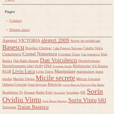
Pagini
Contact
Despre autor
alegeri 2009
Agentul VICTORIA
Avere de politician
Basescu
Bogdan Chirieac
Catalin Voicu
Calin Popescu Tariceanu
Cornel Nistorescu
Ceausescu
Cozmin Gusa
Dan
Crin Antonescu
Dan Voiculescu
Badea
Dezinformare
Dan Radu Rusanu
Dezinformarea zilei
Hrebenciuc
DNA
DGIPI
ICE Dunarea
Evaziune fiscala
Liviu Luca
Manipulare
KGB
manipulare mass
Liviu Turcu
Micile secrete
media
Marius Oprea
Mircea Geoana
Patriciu
Odiseea Crescent
Omar Hayssam
proces Razvan Petrovici Dan Badea
Sorin
Realitatea Tv
Rudas Erno
SIE
Romania
Securitatea
Securitate
Ovidiu Vintu
Sorin Vintu
SRI
Sorin Rosca Stanescu
Traian Basescu
Tariceanu