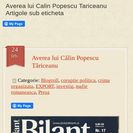
Averea lui Calin Popescu Tariceanu
Artigole sub eticheta
24
feb.
Averea lui Călin Popescu
Tăriceanu
Categorie:
Blogroll
,
coruptie politica
,
crima
organizata
,
EXPORT
,
investig
,
mafie
romaneasca
,
Presa