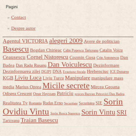
Pagini
Contact
Despre autor
alegeri 2009
Agentul VICTORIA
Avere de politician
Basescu
Bogdan Chirieac
Catalin Voicu
Calin Popescu Tariceanu
Cornel Nistorescu
Ceausescu
Cozmin Gusa
Dan
Crin Antonescu
Dan Voiculescu
Badea
Dezinformare
Dan Radu Rusanu
Dezinformarea zilei
Hrebenciuc
DNA
DGIPI
ICE Dunarea
Evaziune fiscala
Liviu Luca
Manipulare
KGB
manipulare mass
Liviu Turcu
Micile secrete
media
Marius Oprea
Mircea Geoana
Patriciu
Odiseea Crescent
Omar Hayssam
proces Razvan Petrovici Dan Badea
Sorin
Realitatea Tv
Rudas Erno
SIE
Romania
Securitatea
Securitate
Ovidiu Vintu
Sorin Vintu
SRI
Sorin Rosca Stanescu
Traian Basescu
Tariceanu