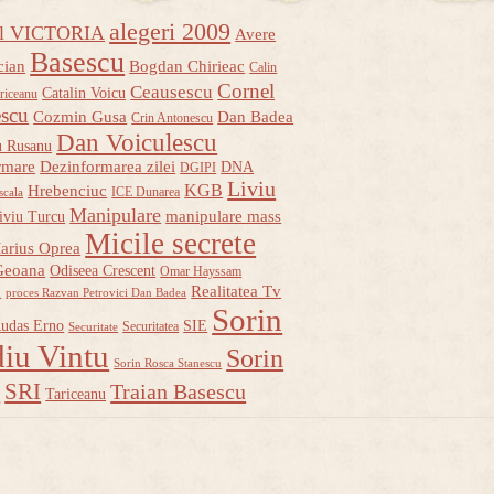
alegeri 2009
ul VICTORIA
Avere
Basescu
cian
Bogdan Chirieac
Calin
Cornel
Ceausescu
Catalin Voicu
riceanu
escu
Cozmin Gusa
Dan Badea
Crin Antonescu
Dan Voiculescu
u Rusanu
rmare
Dezinformarea zilei
DNA
DGIPI
Liviu
KGB
Hrebenciuc
ICE Dunarea
scala
Manipulare
manipulare mass
iviu Turcu
Micile secrete
arius Oprea
Geoana
Odiseea Crescent
Omar Hayssam
u
Realitatea Tv
proces Razvan Petrovici Dan Badea
Sorin
udas Erno
SIE
Securitatea
Securitate
iu Vintu
Sorin
Sorin Rosca Stanescu
u
SRI
Traian Basescu
Tariceanu