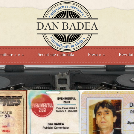
entitare
» »
»
Securitate nationala
Presa
»
»
Revolut