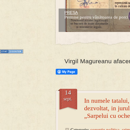
PRESA
Prima mea carte publicata (Nemira)
Permise pentru vânătoarea de porci 
Averea Presedintelui: prima lucrare d
1
2
3
4
5
6
7
Virgil Magureanu afacer
14
sept.
In numele tatalui, 
dezvoltat, in juru
„Sarpelui cu oche
Categorie:
coruptie politica
,
crim