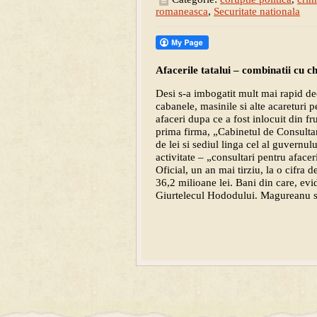
romaneasca
,
Securitate nationala
Afacerile tatalui – combinatii cu ch
Desi s-a imbogatit mult mai rapid dec
cabanele, masinile si alte acareturi p
afaceri dupa ce a fost inlocuit din fr
prima firma, „Cabinetul de Consulta
de lei si sediul linga cel al guvernul
activitate – „consultari pentru afac
Oficial, un an mai tirziu, la o cifra d
36,2 milioane lei. Bani din care, evide
Giurtelecul Hododului. Magureanu si-a