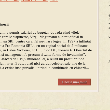
C
A
©
inezii
it i-a permis salariul de bugetar, dovada stind vilele,
e care le stapineste, Virgil Magureanu a intrat oficial in
untea SRI, pentru ca altfel nu-l lasa legea. In 1997 a infiintat
nta Pro Romania SRL”, cu un capital social de 2 milioane
ui, in Calea Victoriei, nr.155, bloc D1, tronson 6. Obiectul de
eri si management”, precum si „alte forme de invatamint”.
e afaceri de 619,5 milioane lei, a reusit un profit brut de
nt, n-ar fi putut plati nici gardul celebrei sale vile de la
 extins insa pravalia, intrind in combinatie cu chinezii...
Citeste mai mult