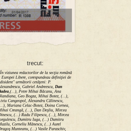
trecut:
În viziunea redactorilor de la secţia română
 Europei Libere, corespundeau definiţiei de
disident" următorii ce­tă­ţeni: P.
Alexandrescu, Gabriel Andreescu,
Dan
Badea
,(...), Petre Mihai Băcanu, Ana
landiana, Geo Bogza, Mihai Botez, (...),
Liviu Cangeopol, Alexandru Călinescu,
...), Mariana Celac-Botez, Doina Cornea,
ihai Creangă, (...), Dan Deşliu, Mircea
inescu, (...) Radu Filipescu, (...), Mircea
orgulescu, Dumitru Iuga, (...) Dumitru
azilu, Corneliu Mănescu, (...) Aurel
ragoş Munteanu, (...) Vasile Paraschiv,