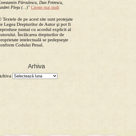
onstantin Pârvulescu, Dan Petrescu,
ndrei Pleşu (...)"
Citeşte mai mult
 Textele de pe acest site sunt protejate
de Legea Drepturilor de Autor şi pot fi
reproduse numai cu acordul explicit al
autorului. Încălcarea drepturilor de
proprietate intelectuală se pedepseşte
conform Codului Penal.
Arhiva
Arhiva