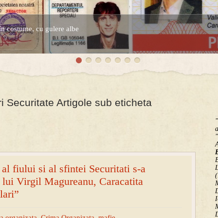
în costume, cu gulere albe
espre controversatele conturi secrete ale Securitatii.
i Securitate Artigole sub eticheta
"
a
"
B
al fiului si al sfintei Securitati s-a
(
l lui Virgil Magureanu, Caracatita
M
D
lari”
I
M
D
a organizata
,
Crima Organizata
,
mafie