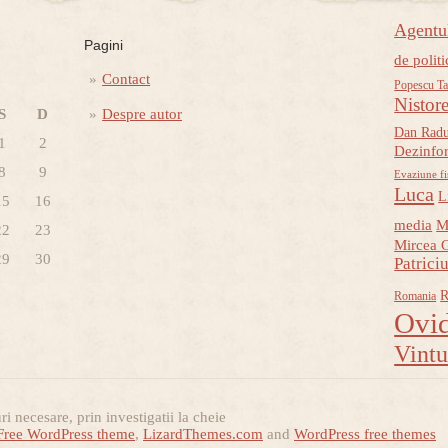
Agent
Pagini
de politi
Contact
Popescu Ta
Nistor
S
D
Despre autor
Dan Rad
1
2
Dezinfo
8
9
Evaziune fi
Luca
L
15
16
media
M
22
23
Mircea 
29
30
Patrici
R
Romania
Ovid
Vint
i necesare, prin investigatii la cheie
Free WordPress theme
,
LizardThemes.com
and
WordPress free themes