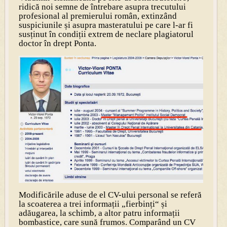
ridică noi semne de întrebare asupra trecutului
profesional al premierului român, extinzând
suspiciunile și asupra masteratului pe care l-ar fi
susținut în condiții extrem de neclare plagiatorul
doctor în drept Ponta.
Modificările aduse de el CV-ului personal se referă
la scoaterea a trei informații „fierbinți“ și
adăugarea, la schimb, a altor patru informații
bombastice, care sună frumos. Comparând un CV