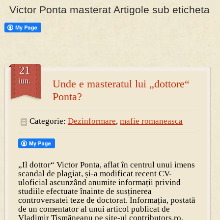
Victor Ponta masterat Artigole sub eticheta
PRESA
Permise pentru vânătoarea de porci în costume, cu gulere albe
21
iun.
Unde e masteratul lui „dottore“
Ponta?
Categorie:
Dezinformare
,
mafie romaneasca
„Il dottor“ Victor Ponta, aflat în centrul unui imens
scandal de plagiat, și-a modificat recent CV-
uloficial ascunzând anumite informații privind
studiile efectuate înainte de susținerea
controversatei teze de doctorat. Informația, postată
de un comentator al unui articol publicat de
Vladimir Tismăneanu pe site-ul contributors.ro,