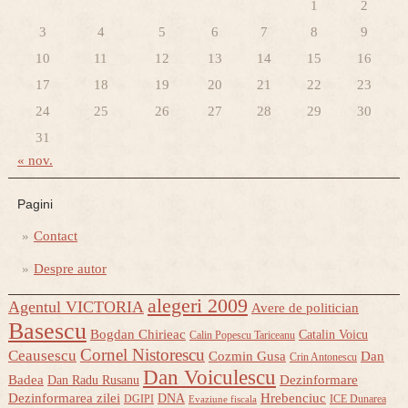
1
2
3
4
5
6
7
8
9
10
11
12
13
14
15
16
17
18
19
20
21
22
23
24
25
26
27
28
29
30
31
« nov.
Pagini
Contact
Despre autor
alegeri 2009
Agentul VICTORIA
Avere de politician
Basescu
Bogdan Chirieac
Catalin Voicu
Calin Popescu Tariceanu
Cornel Nistorescu
Ceausescu
Cozmin Gusa
Dan
Crin Antonescu
Dan Voiculescu
Badea
Dezinformare
Dan Radu Rusanu
Dezinformarea zilei
Hrebenciuc
DNA
DGIPI
ICE Dunarea
Evaziune fiscala