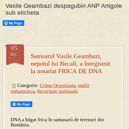
Vasile Geambazi despagubiri ANP Artigole
sub eticheta
PRESA
Permise pentru vânătoarea de porci în costume, cu gulere albe
05
dec.
Samsarul Vasile Geambazi,
nepotul lui Becali, a înregistrat
la notariat FRICA DE DNA
Categorie:
Crima Organizata
,
mafie
romaneasca
,
Securitate nationala
DNA a băgat frica în samasarii de terenuri din
România.