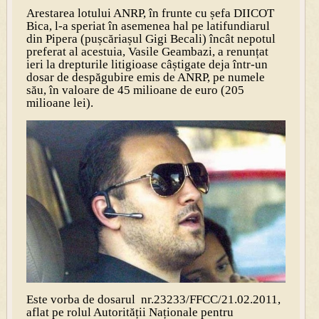
Arestarea lotului ANRP, în frunte cu șefa DIICOT
Bica, l-a speriat în asemenea hal pe latifundiarul
din Pipera (pușcăriașul Gigi Becali) încât nepotul
preferat al acestuia, Vasile Geambazi, a renunțat
ieri la drepturile litigioase câștigate deja într-un
dosar de despăgubire emis de ANRP, pe numele
său, în valoare de 45 milioane de euro (205
milioane lei).
Este vorba de dosarul nr.23233/FFCC/21.02.2011,
aflat pe rolul Autorității Naționale pentru