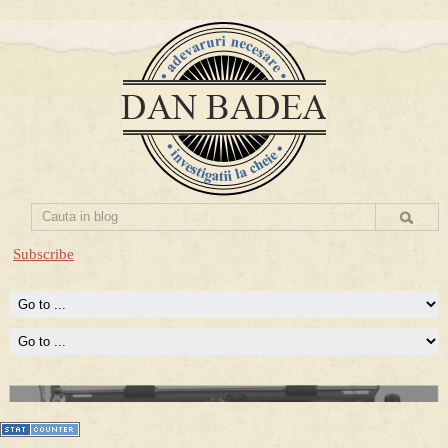
Subscribe
Prima mea carte publicata (Nemira)
Averea Presedintelui: prima lucrare despre controversatele
conturi secrete ale Securitatii.