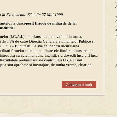
C
A
t in Evenimentul Zilei din 27 Mai 1999-
©
nantelor a descoperit fraude de miliarde de lei
nstitutiei
telor (I.G.A.I.) a declansat, cu citeva luni in urma,
ri de TVA de catre Directia Generala a Finantelor Publice si
C.F.S.) – Bucuresti. Se stie ca, pentru incurajarea
ilitati firmelor mixte, una dintre ele fiind rambursarea de
ntrodusa cu cele mai bune intentii, s-a dovedit insa a fi inca
 Rezultatele preliminare ale controlului I.G.A.I. sint
uptia sint aprobate si incurajate, de multa vreme, chiar de
Citeste mai mult