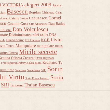
alegeri 2009
ul VICTORIA
Avere
Basescu
cian
Bogdan Chirieac
Calin
Cornel
Ceausescu
Catalin Voicu
riceanu
escu
Cozmin Gusa
Dan Badea
Crin Antonescu
Dan Voiculescu
u Rusanu
rmare
Dezinformarea zilei
DNA
DGIPI
Liviu
KGB
Hrebenciuc
ICE Dunarea
scala
Manipulare
manipulare mass
iviu Turcu
Micile secrete
arius Oprea
Geoana
Odiseea Crescent
Omar Hayssam
u
Realitatea Tv
proces Razvan Petrovici Dan Badea
Sorin
udas Erno
SIE
Securitatea
Securitate
iu Vintu
Sorin
Sorin Rosca Stanescu
u
SRI
Traian Basescu
Tariceanu