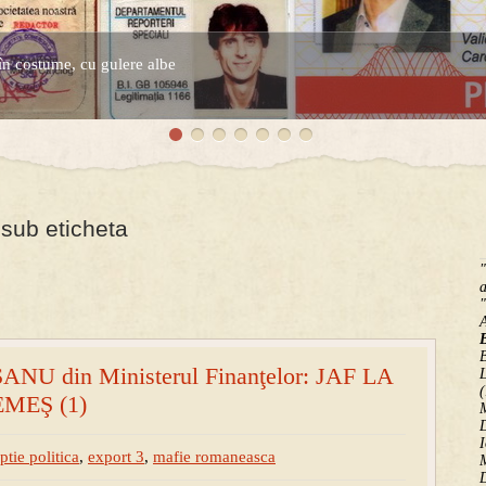
în costume, cu gulere albe
espre controversatele conturi secrete ale Securitatii.
 sub eticheta
"
a
"
B
U din Ministerul Finanţelor: JAF LA
(
MEŞ (1)
M
D
I
ptie politica
,
export 3
,
mafie romaneasca
M
D