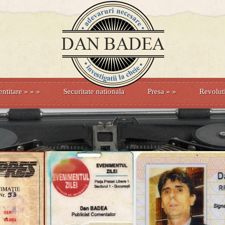
entitare
» »
»
Securitate nationala
Presa
»
»
Revolut