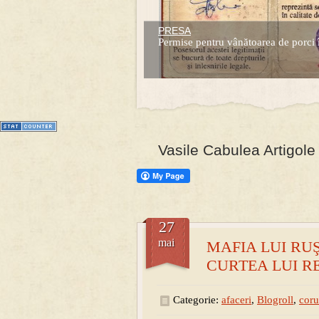
PRESA
Prima mea carte publicata (Nemira)
Permise pentru vânătoarea de porci 
Averea Presedintelui: prima lucrare d
1
2
3
4
5
6
7
Vasile Cabulea Artigole
27
mai
MAFIA LUI RUŞAN
CURTEA LUI RE
Categorie:
afaceri
,
Blogroll
,
coru