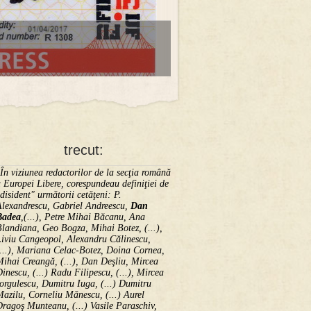
trecut:
În viziunea redactorilor de la secţia română
 Europei Libere, corespundeau definiţiei de
disident" următorii ce­tă­ţeni: P.
Alexandrescu, Gabriel Andreescu,
Dan
Badea
,(...), Petre Mihai Băcanu, Ana
landiana, Geo Bogza, Mihai Botez, (...),
Liviu Cangeopol, Alexandru Călinescu,
...), Mariana Celac-Botez, Doina Cornea,
ihai Creangă, (...), Dan Deşliu, Mircea
inescu, (...) Radu Filipescu, (...), Mircea
orgulescu, Dumitru Iuga, (...) Dumitru
azilu, Corneliu Mănescu, (...) Aurel
ragoş Munteanu, (...) Vasile Paraschiv,