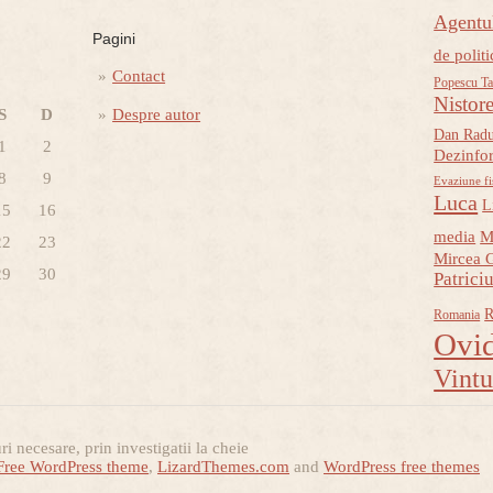
Agent
Pagini
de politi
Contact
Popescu Ta
Nistor
S
D
Despre autor
Dan Rad
1
2
Dezinfo
8
9
Evaziune fi
Luca
L
15
16
media
M
22
23
Mircea 
29
30
Patrici
R
Romania
Ovid
Vint
i necesare, prin investigatii la cheie
Free WordPress theme
,
LizardThemes.com
and
WordPress free themes