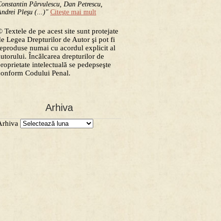
onstantin Pârvulescu, Dan Petrescu,
ndrei Pleşu (...)"
Citeşte mai mult
 Textele de pe acest site sunt protejate
de Legea Drepturilor de Autor şi pot fi
reproduse numai cu acordul explicit al
autorului. Încălcarea drepturilor de
proprietate intelectuală se pedepseşte
conform Codului Penal.
Arhiva
Arhiva