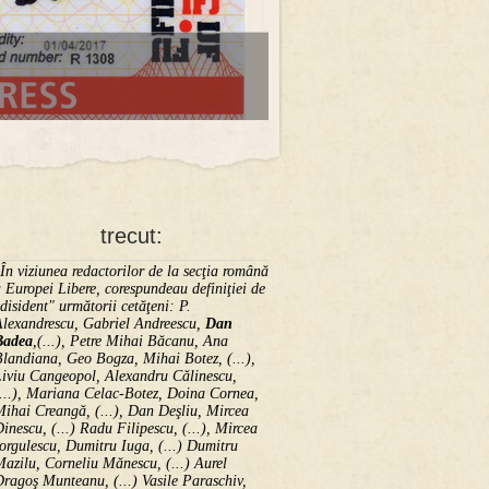
trecut:
În viziunea redactorilor de la secţia română
 Europei Libere, corespundeau definiţiei de
disident" următorii ce­tă­ţeni: P.
Alexandrescu, Gabriel Andreescu,
Dan
Badea
,(...), Petre Mihai Băcanu, Ana
landiana, Geo Bogza, Mihai Botez, (...),
Liviu Cangeopol, Alexandru Călinescu,
...), Mariana Celac-Botez, Doina Cornea,
ihai Creangă, (...), Dan Deşliu, Mircea
inescu, (...) Radu Filipescu, (...), Mircea
orgulescu, Dumitru Iuga, (...) Dumitru
azilu, Corneliu Mănescu, (...) Aurel
ragoş Munteanu, (...) Vasile Paraschiv,