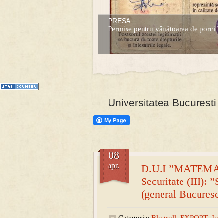
PRESA
Prima mea carte publicata (Nemira)
Permise pentru vânătoarea de porci 
Averea Presedintelui: prima lucrare d
1
2
3
4
5
6
7
Universitatea Bucuresti 
08
apr.
D.U.I ”MATEMAT
Securitate (III): 
(general Bucures
Categorie:
Blogroll
,
EXPORT
,
Ju