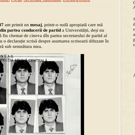
C
A
©
87
am primit un
mesaj
, printr-o rudă apropiată care mă
din partea conducerii de partid
a Universității, deși nu
iu chemat de cineva dîn partea secretarului de partid al
u o declarație scrisă despre asumarea scrisoarii difuzate în
eră sub semnătura mea.