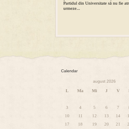
Partidul din Universitate să nu fie a
urmeze...
Calendar
august 2026
L
Ma
Mi
J
V
3
4
5
6
7
10
11
12
13
14
17
18
19
20
21