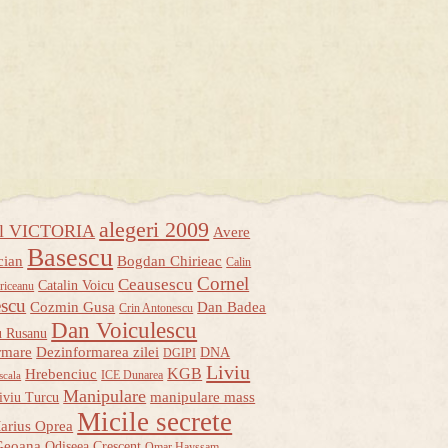
alegeri 2009
ul VICTORIA
Avere
Basescu
cian
Bogdan Chirieac
Calin
Cornel
Ceausescu
Catalin Voicu
riceanu
escu
Cozmin Gusa
Dan Badea
Crin Antonescu
Dan Voiculescu
u Rusanu
rmare
Dezinformarea zilei
DNA
DGIPI
Liviu
KGB
Hrebenciuc
ICE Dunarea
scala
Manipulare
manipulare mass
iviu Turcu
Micile secrete
arius Oprea
Geoana
Odiseea Crescent
Omar Hayssam