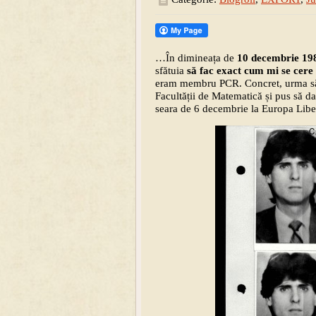
…În dimineața de
10 decembrie 19
sfătuia
să fac exact cum mi se cere 
eram membru PCR. Concret, urma să f
Facultății de Matematică și pus să da
seara de 6 decembrie la Europa Lib