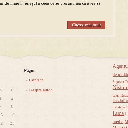
tras de mine în iureșul a ceea ce se presupunea că avea să
Citeste mai mult
Agent
Pagini
de politi
Contact
Popescu Ta
Nistor
S
D
Despre autor
Dan Rad
1
2
Dezinfo
8
9
Evaziune fi
Luca
L
15
16
media
M
22
23
Mircea 