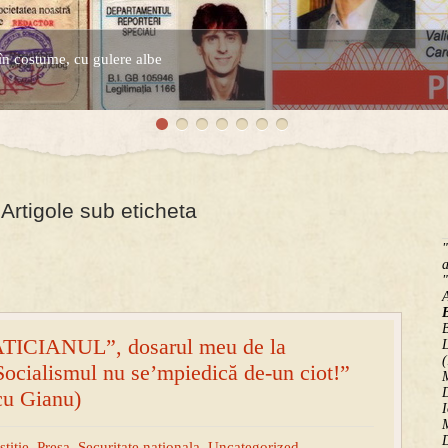
în costume, cu gulere albe
espre controversatele conturi secrete ale Securitatii.
Artigole sub eticheta
"
a
"
B
ICIANUL”, dosarul meu de la
(
”Socialismul nu se’mpiedică de-un ciot!”
M
D
cu Gianu)
I
M
D
stitie
,
Presa
,
Securitate nationala
,
Uncategorized