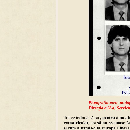
Fotografia mea, multipl
Direcția a V-a, Servic
Tot ce trebuia să fac,
pentru a nu atr
exmatriculat
, era
să nu recunosc fap
și cum a trimis-o la Europa Liberă