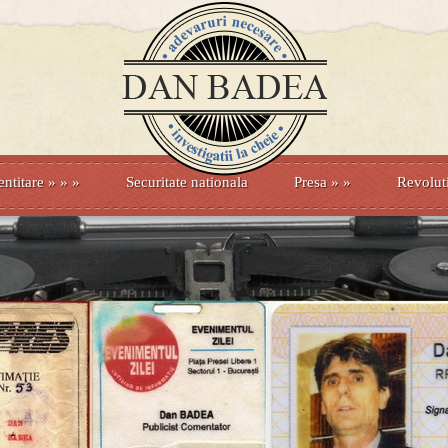
entitare
» »
»
Securitate nationala
Presa
»
»
Revolut