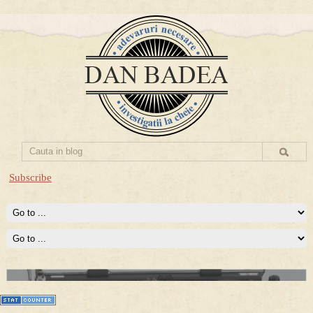
Subscribe
Prima mea carte publicata (Nemira)
Averea Presedintelui: prima lucrare despre controversatele
conturi secrete ale Securitatii.