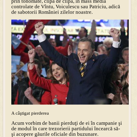
prin tonomate, clipă de clipă, în mass media
controlate de Vîntu, Voiculescu sau Patriciu, adică
de sabotorii României zilelor noastre.
A câştigat pierderea
Acum vorbim de banii pierduţi de ei în campanie şi
de modul în care trezorierii partidului încearcă să-
şi acopere găurile oficiale din buzunare.