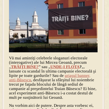
Vă mai amintiţi celebrele sloganuri electorale
(interogative) ale lui Mircea Geoană, precum
„
TRĂIŢI BINE?
” sau „
UNDE-I FLOTA
?
„,
lansate cu scandal în ultima campanie electorală şi
lipite pe toate gardurile? Sau de
uriaşul banner,
anti-Băsescu
, desfăşurat la sfârşitul lui noiembrie
trecut pe faţada blocului de lângă sediul de
campanie al preşedintelui Traian Băsescu? Ei bine,
acel experiment anti-Băsescu i-a costat destul de
mult pe susţinătorii lui Geoană.
Nu vorbim aici de putere. Despre asta vorbesc ei,