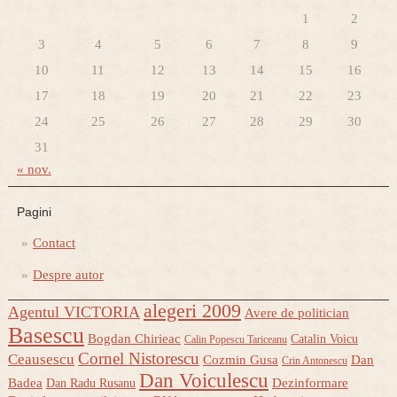
1
2
3
4
5
6
7
8
9
10
11
12
13
14
15
16
17
18
19
20
21
22
23
24
25
26
27
28
29
30
31
« nov.
Pagini
Contact
Despre autor
alegeri 2009
Agentul VICTORIA
Avere de politician
Basescu
Bogdan Chirieac
Catalin Voicu
Calin Popescu Tariceanu
Cornel Nistorescu
Ceausescu
Cozmin Gusa
Dan
Crin Antonescu
Dan Voiculescu
Badea
Dezinformare
Dan Radu Rusanu