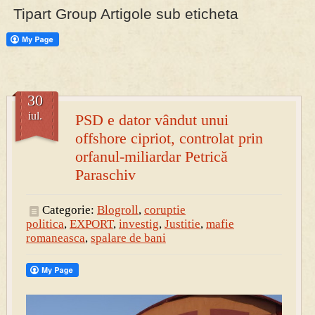
Tipart Group Artigole sub eticheta
PRESA
Permise pentru vânătoarea de porci în costume, cu gulere albe
30
iul.
PSD e dator vândut unui
offshore cipriot, controlat prin
orfanul-miliardar Petrică
Paraschiv
Categorie:
Blogroll
,
coruptie
politica
,
EXPORT
,
investig
,
Justitie
,
mafie
romaneasca
,
spalare de bani