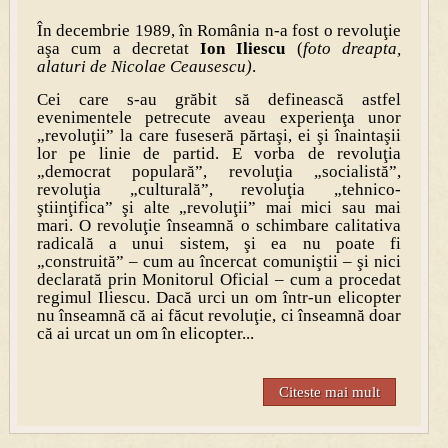
În decembrie 1989, în România n-a fost o revoluţie
aşa cum a decretat
Ion Iliescu
(
foto dreapta,
alaturi de Nicolae Ceausescu)
.
Cei care s-au grăbit să definească astfel
evenimentele petrecute aveau experienţa unor
„revoluţii” la care fuseseră părtaşi, ei şi înaintaşii
lor pe linie de partid. E vorba de revoluţia
„democrat populară”, revoluţia „socialistă”,
revoluţia „culturală”, revoluţia „tehnico-
ştiinţifica” şi alte „revoluţii” mai mici sau mai
mari. O revoluţie înseamnă o schimbare calitativa
radicală a unui sistem, şi ea nu poate fi
„construită” – cum au încercat comuniştii – şi nici
declarată prin Monitorul Oficial – cum a procedat
regimul Iliescu. Dacă urci un om într-un elicopter
nu înseamnă că ai făcut revoluţie, ci înseamnă doar
că ai urcat un om în elicopter...
Citeste mai mult