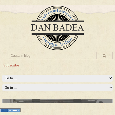
Subscribe
Prima mea carte publicata (Nemira)
Averea Presedintelui: prima lucrare despre controversatele
conturi secrete ale Securitatii.