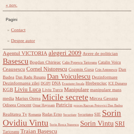
« nov.
Pagini
Contact
Despre autor
alegeri 2009
Agentul VICTORIA
Avere de politician
Basescu
Bogdan Chirieac
Catalin Voicu
Calin Popescu Tariceanu
Cornel Nistorescu
Ceausescu
Cozmin Gusa
Dan
Crin Antonescu
Dan Voiculescu
Badea
Dezinformare
Dan Radu Rusanu
Dezinformarea zilei
Hrebenciuc
DNA
DGIPI
ICE Dunarea
Evaziune fiscala
Liviu Luca
Manipulare
KGB
manipulare mass
Liviu Turcu
Micile secrete
media
Marius Oprea
Mircea Geoana
Patriciu
Odiseea Crescent
Omar Hayssam
proces Razvan Petrovici Dan Badea
Sorin
Realitatea Tv
Rudas Erno
SIE
Romania
Securitatea
Securitate
Ovidiu Vintu
Sorin Vintu
SRI
Sorin Rosca Stanescu
Traian Basescu
Tariceanu