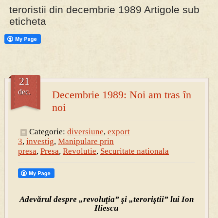
teroristii din decembrie 1989 Artigole sub
eticheta
PRESA
Permise pentru vânătoarea de porci în costume, cu gulere albe
21
dec.
Decembrie 1989: Noi am tras în
noi
Categorie:
diversiune
,
export
3
,
investig
,
Manipulare prin
presa
,
Presa
,
Revolutie
,
Securitate nationala
Adevărul despre „revoluţia” şi „teroriştii” lui Ion
Iliescu