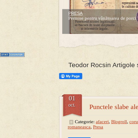
PRESA
Prima mea carte publicata (Nemira)
Permise pentru vânătoarea de porci 
Averea Presedintelui: prima lucrare d
1
2
3
4
5
6
7
Teodor Rocsin Artigole 
01
oct.
Punctele slabe ale
Categorie:
afaceri
,
Blogroll
,
coru
romaneasca
,
Presa