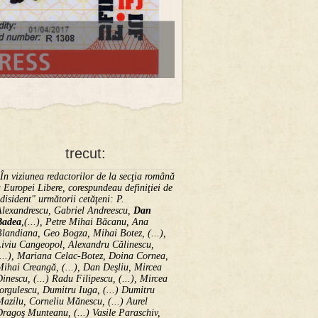
trecut:
În viziunea redactorilor de la secţia română
 Europei Libere, corespundeau definiţiei de
disident" următorii ce­tă­ţeni: P.
Alexandrescu, Gabriel Andreescu,
Dan
Badea
,(...), Petre Mihai Băcanu, Ana
landiana, Geo Bogza, Mihai Botez, (...),
Liviu Cangeopol, Alexandru Călinescu,
...), Mariana Celac-Botez, Doina Cornea,
ihai Creangă, (...), Dan Deşliu, Mircea
inescu, (...) Radu Filipescu, (...), Mircea
orgulescu, Dumitru Iuga, (...) Dumitru
azilu, Corneliu Mănescu, (...) Aurel
ragoş Munteanu, (...) Vasile Paraschiv,