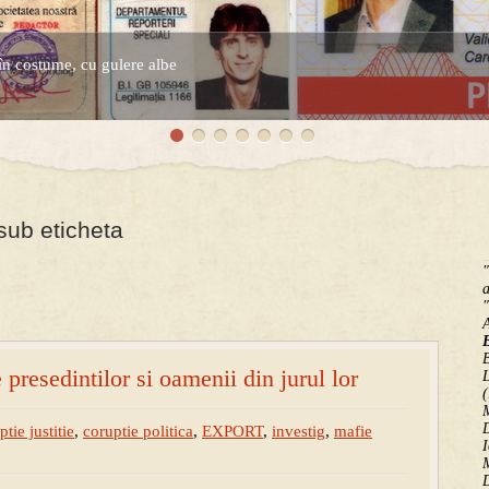
în costume, cu gulere albe
espre controversatele conturi secrete ale Securitatii.
sub eticheta
"
a
"
B
 presedintilor si oamenii din jurul lor
(
M
D
ptie justitie
,
coruptie politica
,
EXPORT
,
investig
,
mafie
I
M
D