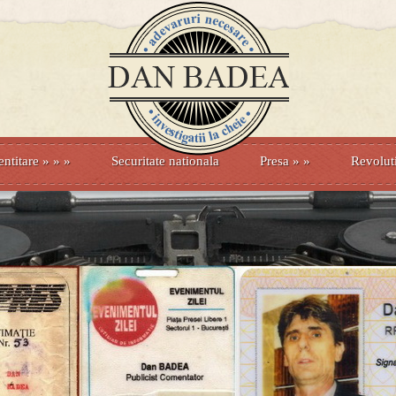
entitare
» »
»
Securitate nationala
Presa
»
»
Revolut