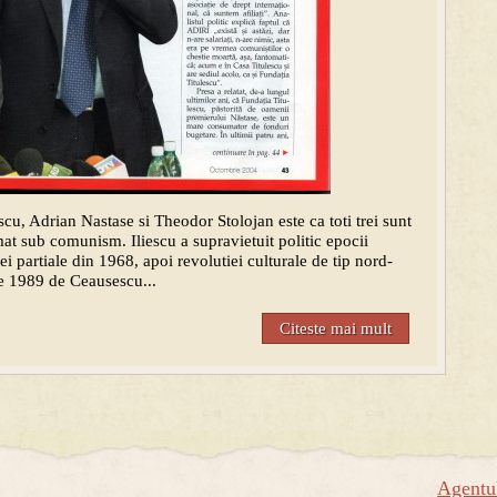
scu, Adrian Nastase si Theodor Stolojan este ca toti trei sunt
at sub comunism. Iliescu a supravietuit politic epocii
ntei partiale din 1968, apoi revolutiei culturale de tip nord-
e 1989 de Ceausescu...
Citeste mai mult
Agent