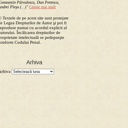
onstantin Pârvulescu, Dan Petrescu,
ndrei Pleşu (...)"
Citeşte mai mult
 Textele de pe acest site sunt protejate
de Legea Drepturilor de Autor şi pot fi
reproduse numai cu acordul explicit al
autorului. Încălcarea drepturilor de
proprietate intelectuală se pedepseşte
conform Codului Penal.
Arhiva
Arhiva