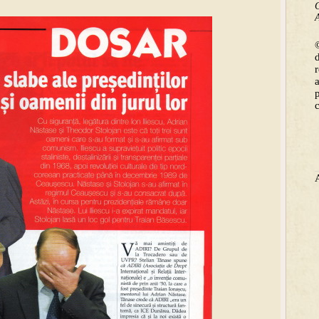
C
A
©