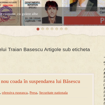
în costume, cu gulere albe
espre controversatele conturi secrete ale Securitatii.
lui Traian Basescu Artigole sub eticheta
"
a
"
B
n nou coada în suspendarea lui Băsescu
(
M
D
,
ofensiva ruseasca
,
Presa
,
Securitate nationala
I
M
D