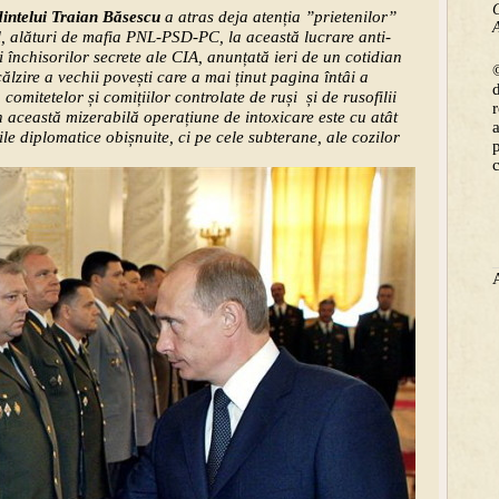
C
intelui Traian Băsescu
a atras deja atenția ”prietenilor”
A
, alături de mafia PNL-PSD-PC, la această lucrare anti-
nchisorilor secrete ale CIA, anunțată ieri de un cotidian
©
călzire a vechii povești care a mai ținut pagina întâi a
comitetelor și comițiilor controlate de ruși și de rusofilii
n această mizerabilă operațiune de intoxicare este cu atât
le diplomatice obișnuite, ci pe cele subterane, ale cozilor