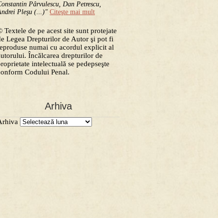
onstantin Pârvulescu, Dan Petrescu,
ndrei Pleşu (...)"
Citeşte mai mult
 Textele de pe acest site sunt protejate
de Legea Drepturilor de Autor şi pot fi
reproduse numai cu acordul explicit al
autorului. Încălcarea drepturilor de
proprietate intelectuală se pedepseşte
conform Codului Penal.
Arhiva
Arhiva