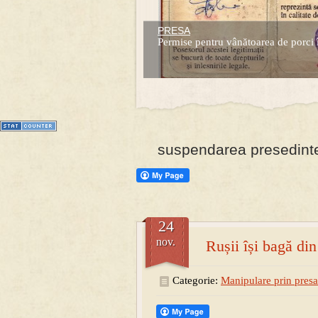
PRESA
Prima mea carte publicata (Nemira)
Permise pentru vânătoarea de porci 
Averea Presedintelui: prima lucrare d
1
2
3
4
5
6
7
suspendarea presedinte
24
nov.
Rușii își bagă di
Categorie:
Manipulare prin presa