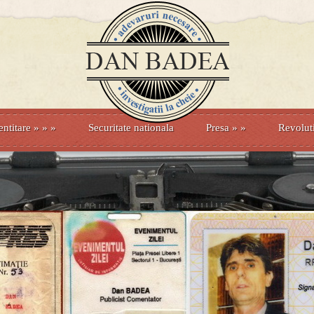
entitare
» »
»
Securitate nationala
Presa
»
»
Revolut