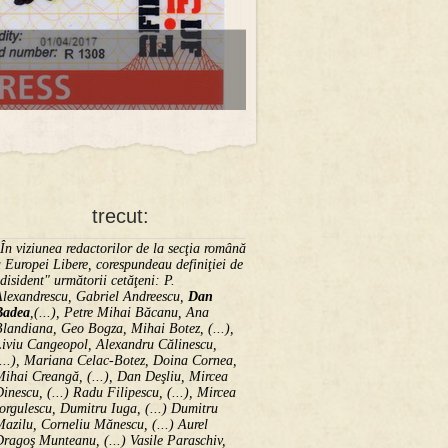
trecut:
În viziunea redactorilor de la secţia română
 Europei Libere, corespundeau definiţiei de
disident" următorii ce­tă­ţeni: P.
Alexandrescu, Gabriel Andreescu,
Dan
Badea
,(...), Petre Mihai Băcanu, Ana
landiana, Geo Bogza, Mihai Botez, (...),
Liviu Cangeopol, Alexandru Călinescu,
...), Mariana Celac-Botez, Doina Cornea,
ihai Creangă, (...), Dan Deşliu, Mircea
inescu, (...) Radu Filipescu, (...), Mircea
orgulescu, Dumitru Iuga, (...) Dumitru
azilu, Corneliu Mănescu, (...) Aurel
ragoş Munteanu, (...) Vasile Paraschiv,