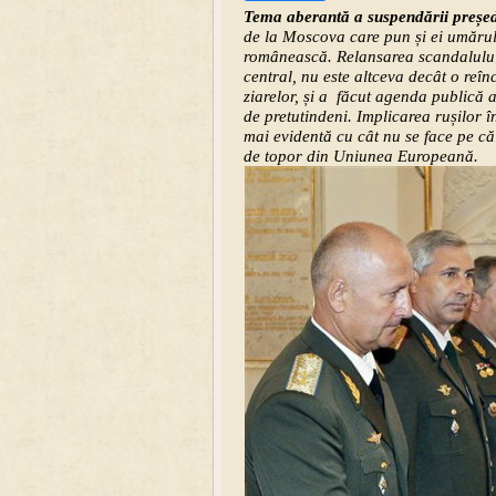
Tema aberantă a suspendării președ
de la Moscova care pun și ei umărul
românească. Relansarea scandalului î
central, nu este altceva decât o reîn
ziarelor, și a făcut agenda publică a 
de pretutindeni. Implicarea rușilor î
mai evidentă cu cât nu se face pe căi
de topor din Uniunea Europeană.