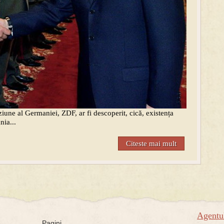
iziune al Germaniei, ZDF, ar fi descoperit, cică, existența
nia...
Citeste mai mult
Agent
Pagini