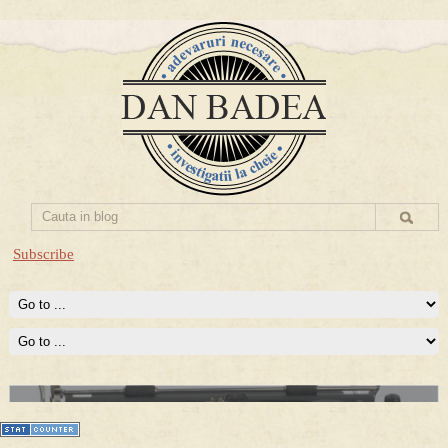
Subscribe
Prima mea carte publicata (Nemira)
Averea Presedintelui: prima lucrare despre controversatele
conturi secrete ale Securitatii.