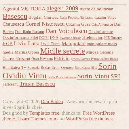
alegeri 2009
Agentul VICTORIA
Avere de politician
Basescu
Bogdan Chirieac
Catalin Voicu
Calin Popescu Tariceanu
Cornel Nistorescu
Ceausescu
Cozmin Gusa
Dan
Crin Antonescu
Dan Voiculescu
Badea
Dezinformare
Dan Radu Rusanu
Dezinformarea zilei
Hrebenciuc
DNA
DGIPI
ICE Dunarea
Evaziune fiscala
Liviu Luca
Manipulare
KGB
manipulare mass
Liviu Turcu
Micile secrete
media
Marius Oprea
Mircea Geoana
Patriciu
Odiseea Crescent
Omar Hayssam
proces Razvan Petrovici Dan Badea
Sorin
Realitatea Tv
Rudas Erno
SIE
Romania
Securitatea
Securitate
Ovidiu Vintu
Sorin Vintu
SRI
Sorin Rosca Stanescu
Traian Basescu
Tariceanu
Copyright © 2026
Dan Badea
- Adevaruri necesare, prin
investigatii la cheie
Designed by
Templates free
, thanks to:
Free WordPress
theme
,
LizardThemes.com
and
WordPress free themes