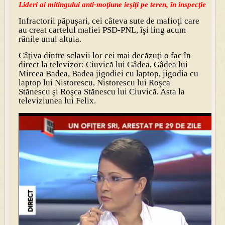
Lideri ai mitingului anti-moţiune ieşiţi pe teren, în inspecţie
Infractorii păpuşari, cei câteva sute de mafioţi care
au creat cartelul mafiei PSD-PNL, îşi ling acum
rănile unul altuia.
Câţiva dintre sclavii lor cei mai decăzuţi o fac în
direct la televizor: Ciuvică lui Gâdea, Gâdea lui
Mircea Badea, Badea jigodiei cu laptop, jigodia cu
laptop lui Nistorescu, Nistorescu lui Roşca
Stănescu şi Roşca Stănescu lui Ciuvică. Asta la
televiziunea lui Felix.