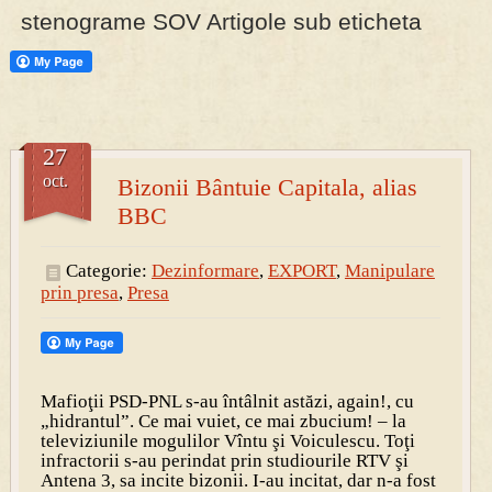
stenograme SOV Artigole sub eticheta
PRESA
Permise pentru vânătoarea de porci în costume, cu gulere albe
27
oct.
Bizonii Bântuie Capitala, alias
BBC
Categorie:
Dezinformare
,
EXPORT
,
Manipulare
prin presa
,
Presa
Mafioţii PSD-PNL s-au întâlnit astăzi, again!, cu
„hidrantul”. Ce mai vuiet, ce mai zbucium! – la
televiziunile mogulilor Vîntu şi Voiculescu. Toţi
infractorii s-au perindat prin studiourile RTV şi
Antena 3, sa incite bizonii. I-au incitat, dar n-a fost