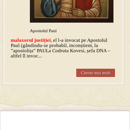
Apostolul Paul
malaxo
rul justiției
, el l-a invocat pe Apostolul
Paul (gândindu-se probabil, inconștient, la
”apostolița” PAULa Codruta Kovesi, șefa DNA –
altfel îl invoc...
Citeste mai mult