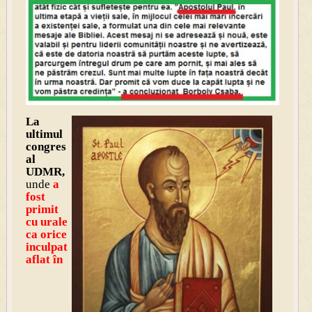
La
ultimul
congres
al
UDMR,
unde
a
fost
primit
cu urale
ca orice
inculpat
af
lat în