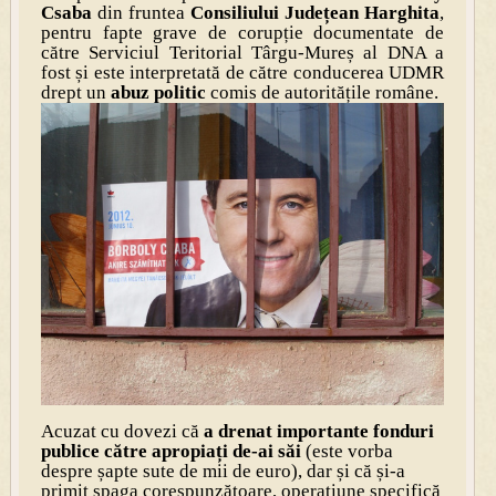
Csaba
din fruntea
Consiliului Județean Harghita
,
pentru fapte grave de corupție documentate de
către Serviciul Teritorial Târgu-Mureș al DNA a
fost și este interpretată de către conducerea UDMR
drept un
abuz politic
comis de autoritățile române.
Acuzat cu dovezi că
a drenat importante fonduri
publice către apropiați de-ai săi
(este vorba
despre șapte sute de mii de euro), dar și că și-a
primit șpaga corespunzătoare, operațiune specifică