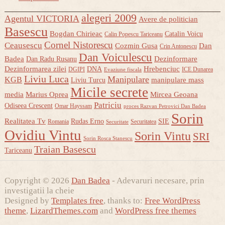
alegeri 2009
Agentul VICTORIA
Avere de politician
Basescu
Bogdan Chirieac
Catalin Voicu
Calin Popescu Tariceanu
Cornel Nistorescu
Ceausescu
Cozmin Gusa
Dan
Crin Antonescu
Dan Voiculescu
Badea
Dezinformare
Dan Radu Rusanu
Dezinformarea zilei
Hrebenciuc
DNA
DGIPI
ICE Dunarea
Evaziune fiscala
Liviu Luca
Manipulare
KGB
manipulare mass
Liviu Turcu
Micile secrete
media
Marius Oprea
Mircea Geoana
Patriciu
Odiseea Crescent
Omar Hayssam
proces Razvan Petrovici Dan Badea
Sorin
Realitatea Tv
Rudas Erno
SIE
Romania
Securitatea
Securitate
Ovidiu Vintu
Sorin Vintu
SRI
Sorin Rosca Stanescu
Traian Basescu
Tariceanu
Copyright © 2026
Dan Badea
- Adevaruri necesare, prin
investigatii la cheie
Designed by
Templates free
, thanks to:
Free WordPress
theme
,
LizardThemes.com
and
WordPress free themes