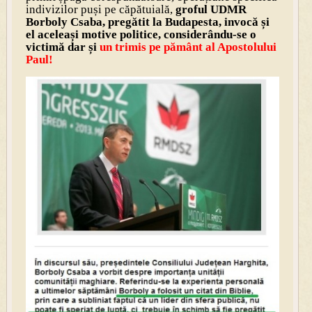
indivizilor puși pe căpătuială,
groful UDMR
Borboly Csaba, pregătit la Budapesta, invocă și
el aceleași motive politice, considerându-se o
victimă dar și
un trimis pe pământ al Apostolului
Paul!