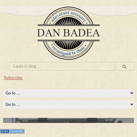
Subscribe
Prima mea carte publicata (Nemira)
Averea Presedintelui: prima lucrare despre controversatele
conturi secrete ale Securitatii.