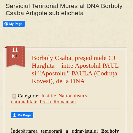
Serviciul Terirtorial Mures al DNA Borboly
Csaba Artigole sub eticheta
PRESA
Permise pentru vânătoarea de porci în costume, cu gulere albe
11
iul.
Borboly Csaba, președintele CJ
Harghita – între Apostolul PAUL
și ”Apostolul” PAULA (Codruța
Kovesi), de la DNA
Categorie:
Justitie
,
Nationalism si
nationalitate
,
Presa
,
Romanism
Îndepărtarea temporară a udmr-istului
Borboly