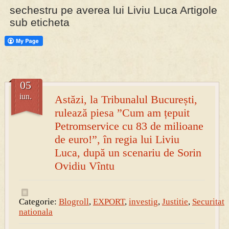
sechestru pe averea lui Liviu Luca Artigole
sub eticheta
PRESA
Permise pentru vânătoarea de porci în costume, cu gulere albe
05
iun.
Astăzi, la Tribunalul București,
rulează piesa ”Cum am țepuit
Petromservice cu 83 de milioane
de euro!”, în regia lui Liviu
Luca, după un scenariu de Sorin
Ovidiu Vîntu
Categorie:
Blogroll
,
EXPORT
,
investig
,
Justitie
,
Securitate
nationala