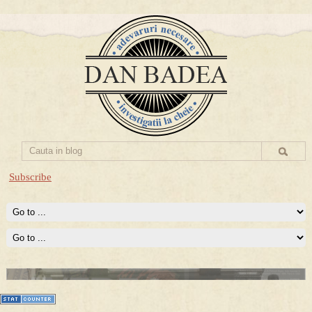
Subscribe
Prima mea carte publicata (Nemira)
Averea Presedintelui: prima lucrare despre controversatele
conturi secrete ale Securitatii.