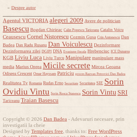
Despre autor
alegeri 2009
Agentul VICTORIA
Avere de politician
Basescu
Bogdan Chirieac
Catalin Voicu
Calin Popescu Tariceanu
Cornel Nistorescu
Ceausescu
Cozmin Gusa
Dan
Crin Antonescu
Dan Voiculescu
Badea
Dezinformare
Dan Radu Rusanu
Dezinformarea zilei
Hrebenciuc
DNA
DGIPI
ICE Dunarea
Evaziune fiscala
Liviu Luca
Manipulare
KGB
manipulare mass
Liviu Turcu
Micile secrete
media
Marius Oprea
Mircea Geoana
Patriciu
Odiseea Crescent
Omar Hayssam
proces Razvan Petrovici Dan Badea
Sorin
Realitatea Tv
Rudas Erno
SIE
Romania
Securitatea
Securitate
Ovidiu Vintu
Sorin Vintu
SRI
Sorin Rosca Stanescu
Traian Basescu
Tariceanu
Copyright © 2026
Dan Badea
- Adevaruri necesare, prin
investigatii la cheie
Designed by
Templates free
, thanks to:
Free WordPress