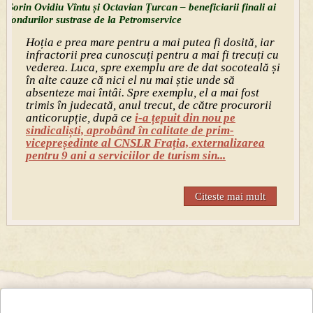
Sorin Ovidiu Vîntu și Octavian Țurcan – beneficiarii finali ai
fondurilor sustrase de la Petromservice
Hoția e prea mare pentru a mai putea fi dosită, iar
infractorii prea cunoscuți pentru a mai fi trecuți cu
vederea. Luca, spre exemplu are de dat socoteală și
în alte cauze că nici el nu mai știe unde să
absenteze mai întâi. Spre exemplu, el a mai fost
trimis în judecată, anul trecut, de către procurorii
anticorupție, după ce
i-a țepuit din nou pe
sindicaliști, aprobând în calitate de prim-
vicepreședinte al CNSLR Frația, externalizarea
pentru 9 ani a serviciilor de turism sin...
Citeste mai mult