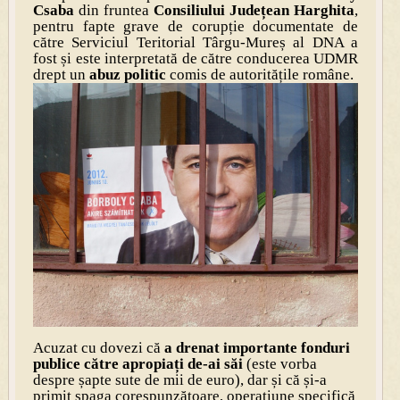
Csaba
din fruntea
Consiliului Județean Harghita
,
pentru fapte grave de corupție documentate de
către Serviciul Teritorial Târgu-Mureș al DNA a
fost și este interpretată de către conducerea UDMR
drept un
abuz politic
comis de autoritățile române.
Acuzat cu dovezi că
a drenat importante fonduri
publice către apropiați de-ai săi
(este vorba
despre șapte sute de mii de euro), dar și că și-a
primit șpaga corespunzătoare, operațiune specifică