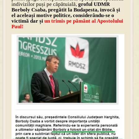
indivizilor puși pe căpătuială,
groful UDMR
Borboly Csaba, pregătit la Budapesta, invocă și
el aceleași motive politice, considerându-se o
victimă dar și
un trimis pe pământ al Apostolului
Paul!