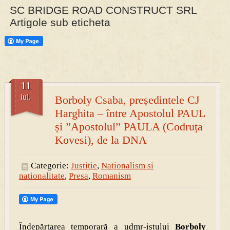
SC BRIDGE ROAD CONSTRUCT SRL
Artigole sub eticheta
PRESA
Permise pentru vânătoarea de porci în costume, cu gulere albe
11
iul.
Borboly Csaba, președintele CJ
Harghita – între Apostolul PAUL
și ”Apostolul” PAULA (Codruța
Kovesi), de la DNA
Categorie:
Justitie
,
Nationalism si
nationalitate
,
Presa
,
Romanism
Îndepărtarea temporară a udmr-istului
Borboly