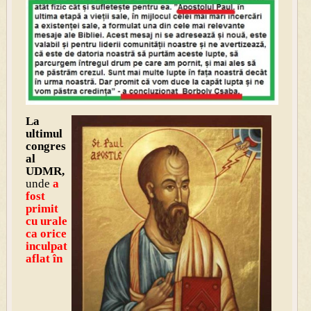
La
ultimul
congres
al
UDMR,
unde
a
fost
primit
cu urale
ca orice
inculpat
af
lat în