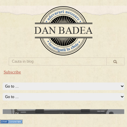
Subscribe
Prima mea carte publicata (Nemira)
Averea Presedintelui: prima lucrare despre controversatele
conturi secrete ale Securitatii.