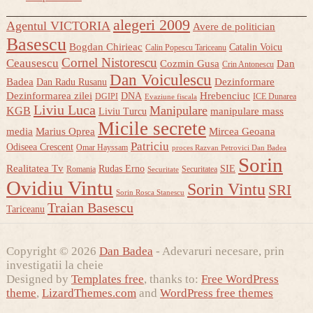
alegeri 2009
Agentul VICTORIA
Avere de politician
Basescu
Bogdan Chirieac
Catalin Voicu
Calin Popescu Tariceanu
Cornel Nistorescu
Ceausescu
Cozmin Gusa
Dan
Crin Antonescu
Dan Voiculescu
Badea
Dezinformare
Dan Radu Rusanu
Dezinformarea zilei
Hrebenciuc
DNA
DGIPI
ICE Dunarea
Evaziune fiscala
Liviu Luca
Manipulare
KGB
manipulare mass
Liviu Turcu
Micile secrete
media
Marius Oprea
Mircea Geoana
Patriciu
Odiseea Crescent
Omar Hayssam
proces Razvan Petrovici Dan Badea
Sorin
Realitatea Tv
Rudas Erno
SIE
Romania
Securitatea
Securitate
Ovidiu Vintu
Sorin Vintu
SRI
Sorin Rosca Stanescu
Traian Basescu
Tariceanu
Copyright © 2026
Dan Badea
- Adevaruri necesare, prin
investigatii la cheie
Designed by
Templates free
, thanks to:
Free WordPress
theme
,
LizardThemes.com
and
WordPress free themes