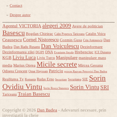
Contact
Despre autor
alegeri 2009
Agentul VICTORIA
Avere de politician
Basescu
Bogdan Chirieac
Catalin Voicu
Calin Popescu Tariceanu
Cornel Nistorescu
Ceausescu
Cozmin Gusa
Dan
Crin Antonescu
Dan Voiculescu
Badea
Dezinformare
Dan Radu Rusanu
Dezinformarea zilei
Hrebenciuc
DNA
DGIPI
ICE Dunarea
Evaziune fiscala
Liviu Luca
Manipulare
KGB
manipulare mass
Liviu Turcu
Micile secrete
media
Marius Oprea
Mircea Geoana
Patriciu
Odiseea Crescent
Omar Hayssam
proces Razvan Petrovici Dan Badea
Sorin
Realitatea Tv
Rudas Erno
SIE
Romania
Securitatea
Securitate
Ovidiu Vintu
Sorin Vintu
SRI
Sorin Rosca Stanescu
Traian Basescu
Tariceanu
Copyright © 2026
Dan Badea
- Adevaruri necesare, prin
investigatii la cheie