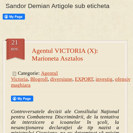
Sandor Demian Artigole sub eticheta
PRESA
Permise pentru vânătoarea de porci în costume, cu gulere albe
21
nov.
Agentul VICTORIA (X):
Marioneta Asztalos
Categorie:
Agentul
Victoria
,
Blogroll
,
diversiune
,
EXPORT
,
investig
,
ofensiva
maghiara
Controversatele decizii ale Consiliului Naţional
pentru Combaterea Discriminării, de la tentativa
de interzicere a icoanelor în şcoli, la
nesancţionarea declaraţiei de tip nazist a
ministrului Cioroianu,
ne-au determinat să privim