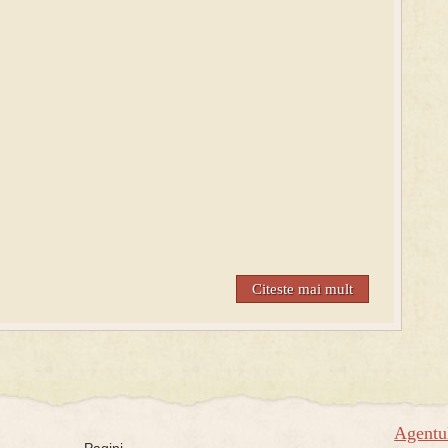
Citeste mai mult
Agent