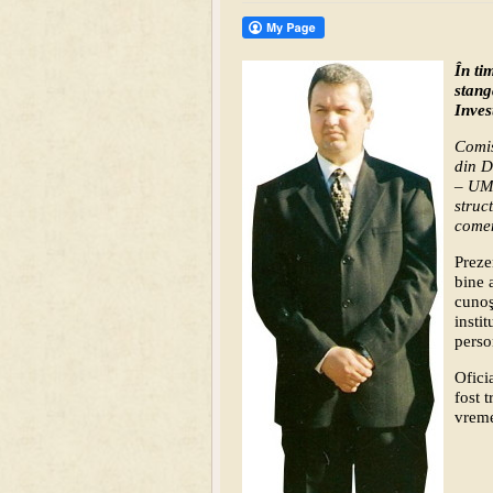
În ti
stang
Inves
Comis
din D
– UM 
struc
comen
Preze
bine 
cunoş
insti
perso
Ofici
fost 
vreme