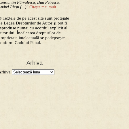
onstantin Pârvulescu, Dan Petrescu,
ndrei Pleşu (...)"
Citeşte mai mult
 Textele de pe acest site sunt protejate
de Legea Drepturilor de Autor şi pot fi
reproduse numai cu acordul explicit al
autorului. Încălcarea drepturilor de
proprietate intelectuală se pedepseşte
conform Codului Penal.
Arhiva
Arhiva