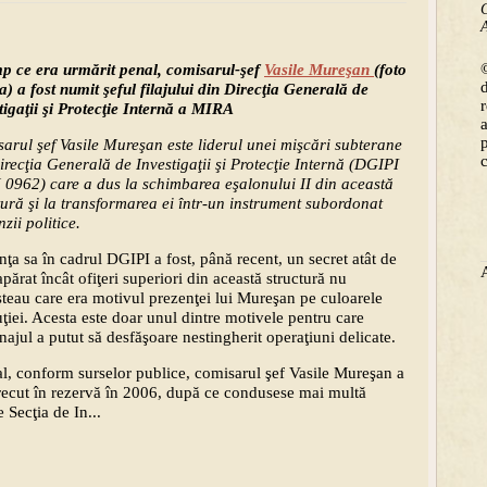
C
A
©
mp ce era urmărit penal, comisarul-şef
Vasile Mureşan
(foto
a) a fost num
it şeful filajului din Direcţia Generală de
tigaţii şi Protecţie Internă a MIRA
arul şef Vasile Mureşan este liderul unei mişcări subterane
irecţia Generală de Investigaţii şi Protecţie Internă (DGIPI
0962) care a dus la schimbarea eşalonului II din această
tură şi la transformarea ei într-un instrument subordonat
zii politice.
nţa sa în cadrul DGIPI a fost, până recent, un secret atât de
apărat încât ofiţeri superiori din această structură nu
teau care era motivul prezenţei lui Mureşan pe culoarele
tuţiei. Acesta este doar unul dintre motivele pentru care
najul a putut să desfăşoare nestingherit operaţiuni delicate.
al, conform surselor publice, comisarul şef Vasile Mureşan a
trecut în rezervă în 2006, după ce condusese mai multă
 Secţia de In...