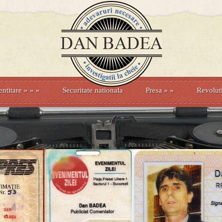
entitare
» »
»
Securitate nationala
Presa
»
»
Revolut