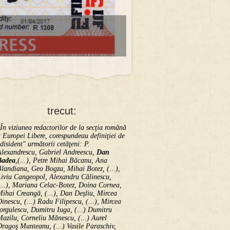
trecut:
În viziunea redactorilor de la secţia română
 Europei Libere, corespundeau definiţiei de
disident" următorii ce­tă­ţeni: P.
Alexandrescu, Gabriel Andreescu,
Dan
Badea
,(...), Petre Mihai Băcanu, Ana
landiana, Geo Bogza, Mihai Botez, (...),
Liviu Cangeopol, Alexandru Călinescu,
...), Mariana Celac-Botez, Doina Cornea,
ihai Creangă, (...), Dan Deşliu, Mircea
inescu, (...) Radu Filipescu, (...), Mircea
orgulescu, Dumitru Iuga, (...) Dumitru
azilu, Corneliu Mănescu, (...) Aurel
ragoş Munteanu, (...) Vasile Paraschiv,