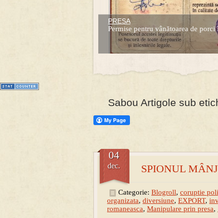
PRESA
Prima mea carte publicata (Nemira)
Permise pentru vânătoarea de porci 
Averea Presedintelui: prima lucrare d
1
2
3
4
5
6
7
Sabou Artigole sub etic
04
dec.
SPIONUL MÂNJ
Categorie:
Blogroll
,
coruptie poli
organizata
,
diversiune
,
EXPORT
,
in
romaneasca
,
Manipulare prin presa
,