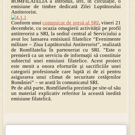
ROMFILATELIA a introdus, ieri, în circulație, o
emisiune de timbre dedicată Zilei Luptătorului
Antiterorist.
Conform unui
comunicat de presă al SRI
, vineri 21
decembrie, cu ocazia omagierii activității pe profil
antiterorist a SRI, la sediul central al Serviciului a
avut loc lansarea emisiunii filatelice “Evenimente
militare – Ziua Luptătorului Antiterorist”, realizată
de Romfilatelia în parteneriat cu SRI. ”Este o
premieră ca un serviciu de informaţii să constituie
subiectul unei emisiuni filatelice. Acest proiect
este menit a onora eforturile şi sacrificiile unei
categorii profesionale care luptă zi de zi pentru
asigurarea unui climat de securitate cetăţenilor
României” – se arată în comunicatul SRI.
Pe de altă parte, Romfilatelia prezintă pe site-ul său
un material explicativ referitor la această inedită
emisiune filatelică.