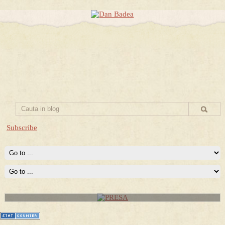
Subscribe
PRESA
Permise pentru vânătoarea de porci în costume, cu gulere albe