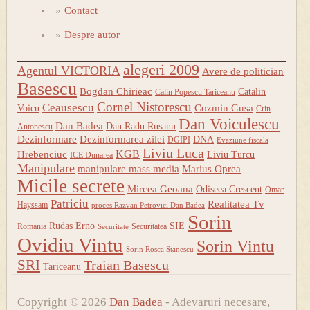
Contact
Despre autor
alegeri 2009
Agentul VICTORIA
Avere de politician
Basescu
Bogdan Chirieac
Catalin
Calin Popescu Tariceanu
Cornel Nistorescu
Ceausescu
Cozmin Gusa
Voicu
Crin
Dan Voiculescu
Dan Badea
Dan Radu Rusanu
Antonescu
Dezinformare
Dezinformarea zilei
DNA
DGIPI
Evaziune fiscala
Liviu Luca
KGB
Hrebenciuc
Liviu Turcu
ICE Dunarea
Manipulare
manipulare mass media
Marius Oprea
Micile secrete
Mircea Geoana
Odiseea Crescent
Omar
Patriciu
Realitatea Tv
Hayssam
proces Razvan Petrovici Dan Badea
Sorin
Rudas Erno
SIE
Romania
Securitatea
Securitate
Ovidiu Vintu
Sorin Vintu
Sorin Rosca Stanescu
SRI
Traian Basescu
Tariceanu
Copyright © 2026
Dan Badea
- Adevaruri necesare,