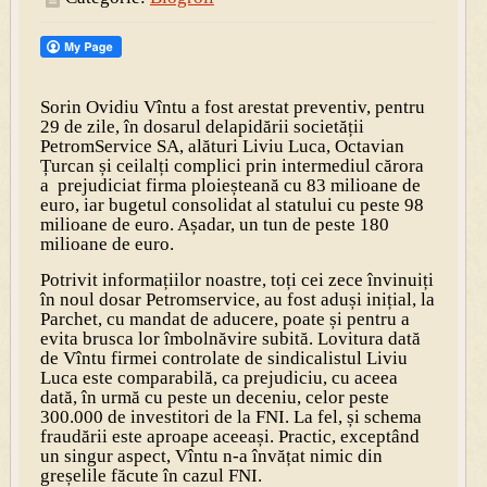
Sorin Ovidiu Vîntu a fost arestat preventiv, pentru
29 de zile, în dosarul delapidării societății
PetromService SA, alături Liviu Luca, Octavian
Țurcan și ceilalți complici prin intermediul cărora
a prejudiciat firma ploieșteană cu 83 milioane de
euro, iar bugetul consolidat al statului cu peste 98
milioane de euro. Așadar, un tun de peste 180
milioane de euro.
Potrivit informațiilor noastre, toți cei zece învinuiți
în noul dosar Petromservice, au fost aduși inițial, la
Parchet, cu mandat de aducere, poate și pentru a
evita brusca lor îmbolnăvire subită. Lovitura dată
de Vîntu firmei controlate de sindicalistul Liviu
Luca este comparabilă, ca prejudiciu, cu aceea
dată, în urmă cu peste un deceniu, celor peste
300.000 de investitori de la FNI. La fel, și schema
fraudării este aproape aceeași. Practic, exceptând
un singur aspect, Vîntu n-a învățat nimic din
greșelile făcute în cazul FNI.