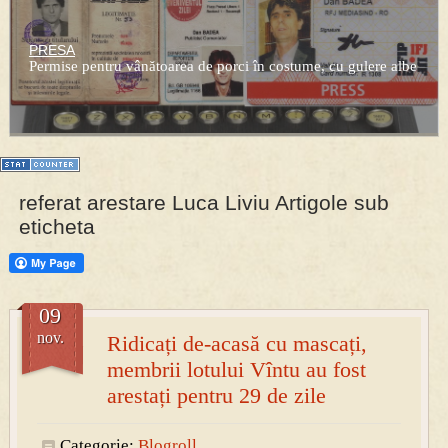
PRESA
Permise pentru vânătoarea de porci în costume, cu gulere albe
referat arestare Luca Liviu Artigole sub
eticheta
09
nov.
Ridicați de-acasă cu mascați,
membrii lotului Vîntu au fost
arestați pentru 29 de zile
Categorie:
Blogroll