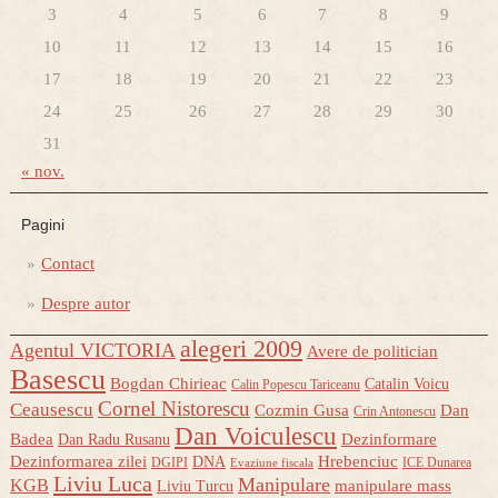
3
4
5
6
7
8
9
10
11
12
13
14
15
16
17
18
19
20
21
22
23
24
25
26
27
28
29
30
31
« nov.
Pagini
Contact
Despre autor
alegeri 2009
Agentul VICTORIA
Avere de politician
Basescu
Bogdan Chirieac
Catalin Voicu
Calin Popescu Tariceanu
Cornel Nistorescu
Ceausescu
Cozmin Gusa
Dan
Crin Antonescu
Dan Voiculescu
Badea
Dezinformare
Dan Radu Rusanu
Dezinformarea zilei
Hrebenciuc
DNA
DGIPI
ICE Dunarea
Evaziune fiscala
Liviu Luca
Manipulare
KGB
manipulare mass
Liviu Turcu