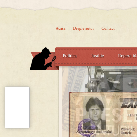
Acasa
Despre autor
Contact
Politica
Justitie
Repere id