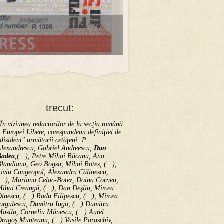
trecut:
În viziunea redactorilor de la secţia română
 Europei Libere, corespundeau definiţiei de
disident" următorii ce­tă­ţeni: P.
Alexandrescu, Gabriel Andreescu,
Dan
Badea
,(...), Petre Mihai Băcanu, Ana
landiana, Geo Bogza, Mihai Botez, (...),
Liviu Cangeopol, Alexandru Călinescu,
...), Mariana Celac-Botez, Doina Cornea,
ihai Creangă, (...), Dan Deşliu, Mircea
inescu, (...) Radu Filipescu, (...), Mircea
orgulescu, Dumitru Iuga, (...) Dumitru
azilu, Corneliu Mănescu, (...) Aurel
ragoş Munteanu, (...) Vasile Paraschiv,