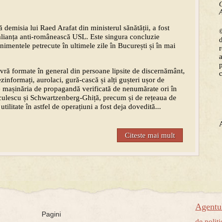
C
A
 demisia lui Raed Arafat din ministerul sănătății, a fost
©
e alianța anti-românească USL. Este singura concluzie
nimentele petrecute în ultimele zile în București și în mai
ră formate în general din persoane lipsite de discernământ,
zinformați, aurolaci, gură-cască și alți gușteri ușor de
de mașinăria de propagandă verificată de nenumărate ori în
oiculescu și Schwartzenberg-Ghiță, precum și de rețeaua de
tilitate în astfel de operațiuni a fost deja dovedită...
Citeste mai mult
Agent
Pagini
de politi