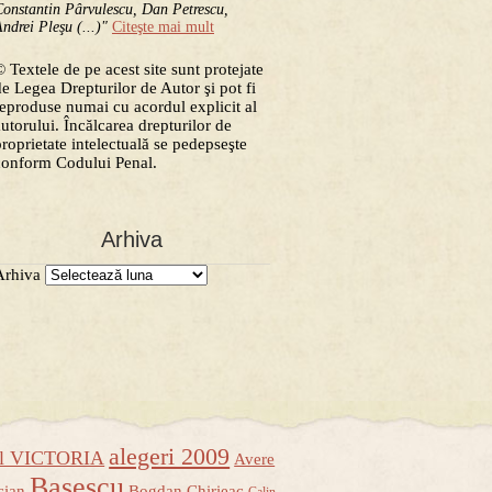
onstantin Pârvulescu, Dan Petrescu,
ndrei Pleşu (...)"
Citeşte mai mult
 Textele de pe acest site sunt protejate
de Legea Drepturilor de Autor şi pot fi
reproduse numai cu acordul explicit al
autorului. Încălcarea drepturilor de
proprietate intelectuală se pedepseşte
conform Codului Penal.
Arhiva
Arhiva
alegeri 2009
ul VICTORIA
Avere
Basescu
cian
Bogdan Chirieac