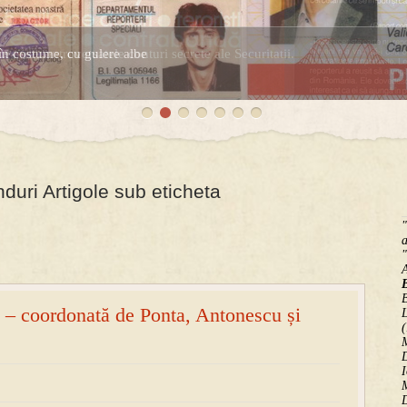
în costume, cu gulere albe
espre controversatele conturi secrete ale Securitatii.
uri Artigole sub eticheta
"
a
"
B
at – coordonată de Ponta, Antonescu și
(
M
D
I
M
D