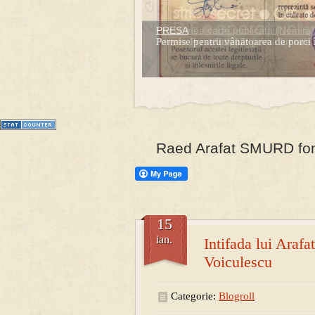
PRESA
Prima mea carte publicata (Nemira)
Permise pentru vânătoarea de porci 
Averea Presedintelui: prima lucrare d
1
2
3
4
5
6
7
Raed Arafat SMURD fond
15
ian.
Intifada lui Araf
Voiculescu
Categorie:
Blogroll