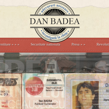
entitare
» »
»
Securitate nationala
Presa
»
»
Revolut