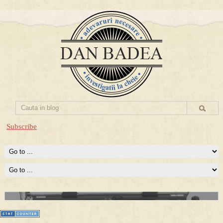
Subscribe
Prima mea carte publicata (Nemira)
Averea Presedintelui: prima lucrare despre controversatele
conturi secrete ale Securitatii.