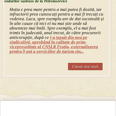
fondurilor sustrase de la Petromservice
Hoția e prea mare pentru a mai putea fi dosită, iar
infractorii prea cunoscuți pentru a mai fi trecuți cu
vederea. Luca, spre exemplu are de dat socoteală și
în alte cauze că nici el nu mai știe unde să
absenteze mai întâi. Spre exemplu, el a mai fost
trimis în judecată, anul trecut, de către procurorii
anticorupție, după ce
i-a țepuit din nou pe
sindicaliști, aprobând în calitate de prim-
vicepreședinte al CNSLR Frația, externalizarea
pentru 9 ani a serviciilor de turism sin...
Citeste mai mult