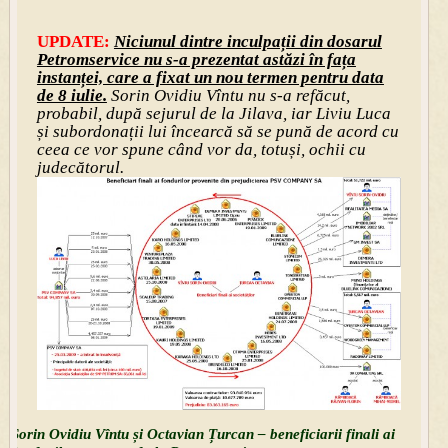
UPDATE:
Niciunul dintre inculpații din dosarul
Petromservice nu s-a prezentat astăzi în fața
instanței, care a fixat un nou termen pentru data
de 8 iulie.
Sorin Ovidiu Vîntu nu s-a refăcut,
probabil, după sejurul de la Jilava, iar Liviu Luca
și subordonații lui încearcă să se pună de acord cu
ceea ce vor spune când vor da, totuși, ochii cu
judecătorul.
Sorin Ovidiu Vîntu și Octavian Țurcan – beneficiarii finali ai