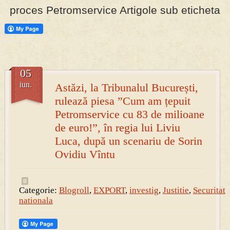
proces Petromservice Artigole sub eticheta
PRESA
Permise pentru vânătoarea de porci în costume, cu gulere albe
05
iun.
Astăzi, la Tribunalul București,
rulează piesa ”Cum am țepuit
Petromservice cu 83 de milioane
de euro!”, în regia lui Liviu
Luca, după un scenariu de Sorin
Ovidiu Vîntu
Categorie:
Blogroll
,
EXPORT
,
investig
,
Justitie
,
Securitate
nationala