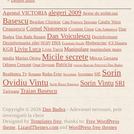
Despre autor
alegeri 2009
Agentul VICTORIA
Avere de politician
Basescu
Bogdan Chirieac
Catalin Voicu
Calin Popescu Tariceanu
Cornel Nistorescu
Ceausescu
Cozmin Gusa
Dan
Crin Antonescu
Dan Voiculescu
Badea
Dezinformare
Dan Radu Rusanu
Dezinformarea zilei
Hrebenciuc
DNA
DGIPI
ICE Dunarea
Evaziune fiscala
Liviu Luca
Manipulare
KGB
manipulare mass
Liviu Turcu
Micile secrete
media
Marius Oprea
Mircea Geoana
Patriciu
Odiseea Crescent
Omar Hayssam
proces Razvan Petrovici Dan Badea
Sorin
Realitatea Tv
Rudas Erno
SIE
Romania
Securitatea
Securitate
Ovidiu Vintu
Sorin Vintu
SRI
Sorin Rosca Stanescu
Traian Basescu
Tariceanu
Copyright © 2026
Dan Badea
- Adevaruri necesare, prin
investigatii la cheie
Designed by
Templates free
, thanks to:
Free WordPress
theme
,
LizardThemes.com
and
WordPress free themes