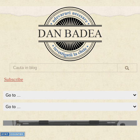
Subscribe
Prima mea carte publicata (Nemira)
Averea Presedintelui: prima lucrare despre controversatele
conturi secrete ale Securitatii.