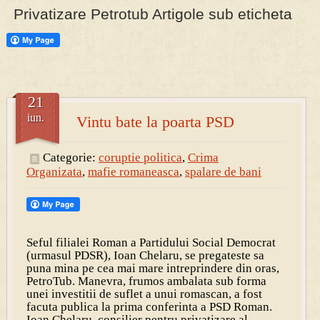
Privatizare Petrotub Artigole sub eticheta
PRESA
Permise pentru vânătoarea de porci în costume, cu gulere albe
21
iun.
Vintu bate la poarta PSD
Categorie:
coruptie politica
,
Crima
Organizata
,
mafie romaneasca
,
spalare de bani
Seful filialei Roman a Partidului Social Democrat
(urmasul PDSR), Ioan Chelaru, se pregateste sa
puna mina pe cea mai mare intreprindere din oras,
PetroTub. Manevra, frumos ambalata sub forma
unei investitii de suflet a unui romascan, a fost
facuta publica la prima conferinta a PSD Roman.
Ioan Chelaru, consilier pentru privatizare al