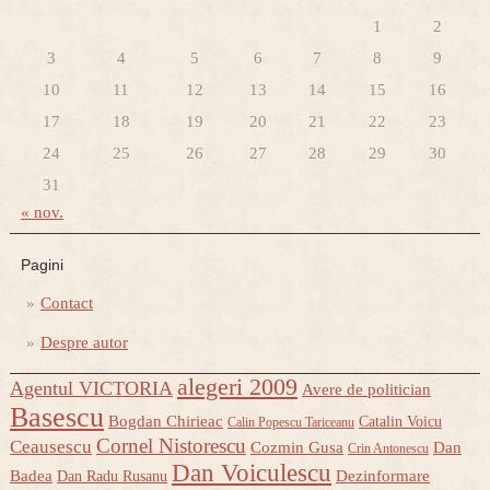
1
2
3
4
5
6
7
8
9
10
11
12
13
14
15
16
17
18
19
20
21
22
23
24
25
26
27
28
29
30
31
« nov.
Pagini
Contact
Despre autor
alegeri 2009
Agentul VICTORIA
Avere de politician
Basescu
Bogdan Chirieac
Catalin Voicu
Calin Popescu Tariceanu
Cornel Nistorescu
Ceausescu
Cozmin Gusa
Dan
Crin Antonescu
Dan Voiculescu
Badea
Dezinformare
Dan Radu Rusanu