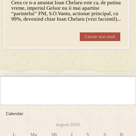
Ceea ce n-a anuntat Ioan Chelaru este ca, de putina
vreme, imperiul Gelsor nu ii mai apartine
“parintelui” FNI, S.O.Vantu, actionar principal, cu
99%, devenind chiar Ioan Chelaru (vezi facsimil)...
Citeste mai mult
Calendar
august 2026
L
Ma
Mi
J
V
S
D