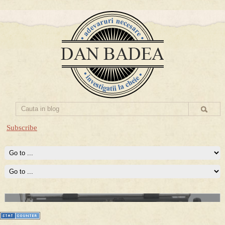
Subscribe
Prima mea carte publicata (Nemira)
Averea Presedintelui: prima lucrare despre controversatele
conturi secrete ale Securitatii.