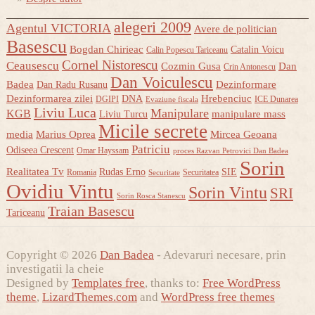
alegeri 2009
Agentul VICTORIA
Avere de politician
Basescu
Bogdan Chirieac
Catalin Voicu
Calin Popescu Tariceanu
Cornel Nistorescu
Ceausescu
Cozmin Gusa
Dan
Crin Antonescu
Dan Voiculescu
Badea
Dezinformare
Dan Radu Rusanu
Dezinformarea zilei
Hrebenciuc
DNA
DGIPI
ICE Dunarea
Evaziune fiscala
Liviu Luca
Manipulare
KGB
manipulare mass
Liviu Turcu
Micile secrete
media
Marius Oprea
Mircea Geoana
Patriciu
Odiseea Crescent
Omar Hayssam
proces Razvan Petrovici Dan Badea
Sorin
Realitatea Tv
Rudas Erno
SIE
Romania
Securitatea
Securitate
Ovidiu Vintu
Sorin Vintu
SRI
Sorin Rosca Stanescu
Traian Basescu
Tariceanu
Copyright © 2026
Dan Badea
- Adevaruri necesare, prin
investigatii la cheie
Designed by
Templates free
, thanks to:
Free WordPress
theme
,
LizardThemes.com
and
WordPress free themes