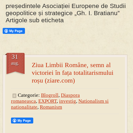
președintele Asociației Europene de Studii
geopolitice și strategice „Gh. I. Bratianu”
PRESA
Artigole sub eticheta
Permise pentru vânătoarea de porci în costume, cu gulere albe
31
aug.
Ziua Limbii Române, semn al
victoriei în fața totalitarismului
roșu (ziare.com)
Categorie:
Blogroll
,
Diaspora
romaneasca
,
EXPORT
,
investig
,
Nationalism si
nationalitate
,
Romanism