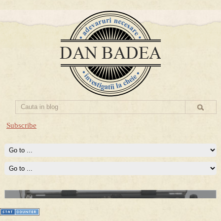
Subscribe
Prima mea carte publicata (Nemira)
Averea Presedintelui: prima lucrare despre controversatele
conturi secrete ale Securitatii.