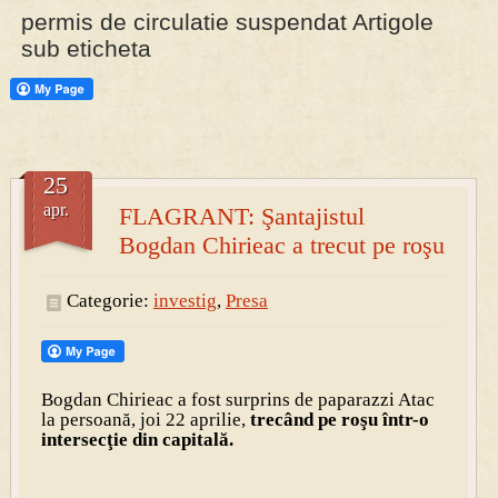
permis de circulatie suspendat Artigole
sub eticheta
PRESA
Permise pentru vânătoarea de porci în costume, cu gulere albe
25
apr.
FLAGRANT: Şantajistul
Bogdan Chirieac a trecut pe roşu
Categorie:
investig
,
Presa
Bogdan Chirieac a fost surprins de paparazzi Atac
la persoană, joi 22 aprilie,
trecând pe roşu într-o
intersecţie din capitală.