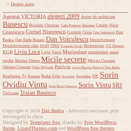
Despre autor
alegeri 2009
Agentul VICTORIA
Avere de politician
Basescu
Bogdan Chirieac
Catalin Voicu
Calin Popescu Tariceanu
Cornel Nistorescu
Ceausescu
Cozmin Gusa
Dan
Crin Antonescu
Dan Voiculescu
Badea
Dezinformare
Dan Radu Rusanu
Dezinformarea zilei
Hrebenciuc
DNA
DGIPI
ICE Dunarea
Evaziune fiscala
Liviu Luca
Manipulare
KGB
manipulare mass
Liviu Turcu
Micile secrete
media
Marius Oprea
Mircea Geoana
Patriciu
Odiseea Crescent
Omar Hayssam
proces Razvan Petrovici Dan Badea
Sorin
Realitatea Tv
Rudas Erno
SIE
Romania
Securitatea
Securitate
Ovidiu Vintu
Sorin Vintu
SRI
Sorin Rosca Stanescu
Traian Basescu
Tariceanu
Copyright © 2026
Dan Badea
- Adevaruri necesare, prin
investigatii la cheie
Designed by
Templates free
, thanks to:
Free WordPress
theme
,
LizardThemes.com
and
WordPress free themes