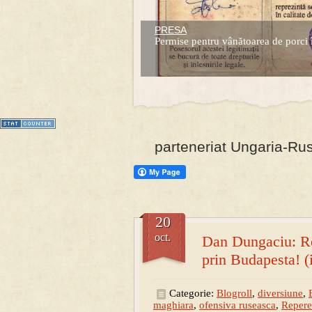
PRESA
Prima mea carte publicata (Nemira)
Permise pentru vânătoarea de porci 
Averea Presedintelui: prima lucrare d
1
2
3
4
5
6
7
parteneriat Ungaria-Rus
20
oct.
Dan Dungaciu: Re
prin Budapesta! (
Categorie:
Blogroll
,
diversiune
,
maghiara
,
ofensiva ruseasca
,
Repere 