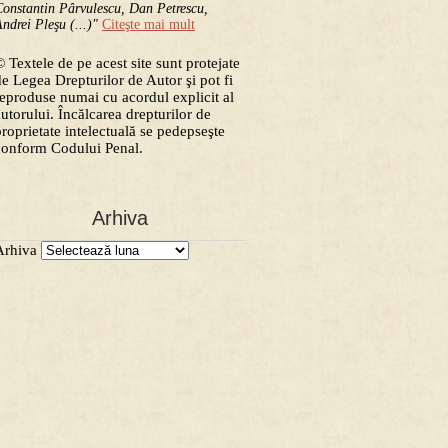
onstantin Pârvulescu, Dan Petrescu,
ndrei Pleşu (...)"
Citeşte mai mult
 Textele de pe acest site sunt protejate
de Legea Drepturilor de Autor şi pot fi
reproduse numai cu acordul explicit al
autorului. Încălcarea drepturilor de
proprietate intelectuală se pedepseşte
conform Codului Penal.
Arhiva
Arhiva