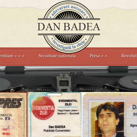
entitare
» »
»
Securitate nationala
Presa
»
»
Revolut