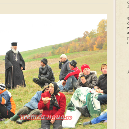
C
A
©