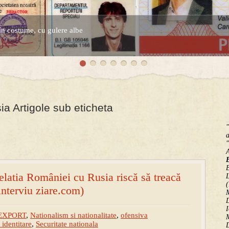
în costume, cu gulere albe
espre controversatele conturi secrete ale Securitatii.
ia Artigole sub eticheta
"
a
"
B
latia României cu Rusia riscă să treacă
(
interviu ziare.com)
M
D
I
EXPORT
,
Nationalism si nationalitate
,
ofensiva
M
identitare
,
Securitate nationala
D