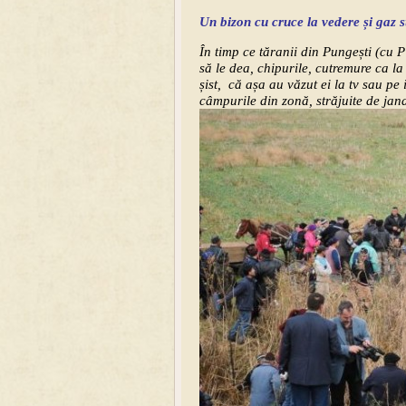
Un bizon cu cruce la vedere și gaz 
În timp ce tăranii din Pungești (cu 
să le dea, chipurile, cutremure ca l
șist, că așa au văzut ei la tv sau pe
câmpurile din zonă, străjuite de jan