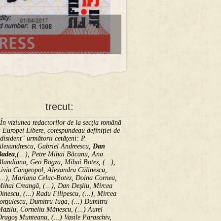
trecut:
În viziunea redactorilor de la secţia română
 Europei Libere, corespundeau definiţiei de
disident" următorii ce­tă­ţeni: P.
Alexandrescu, Gabriel Andreescu,
Dan
Badea
,(...), Petre Mihai Băcanu, Ana
landiana, Geo Bogza, Mihai Botez, (...),
Liviu Cangeopol, Alexandru Călinescu,
...), Mariana Celac-Botez, Doina Cornea,
ihai Creangă, (...), Dan Deşliu, Mircea
inescu, (...) Radu Filipescu, (...), Mircea
orgulescu, Dumitru Iuga, (...) Dumitru
azilu, Corneliu Mănescu, (...) Aurel
ragoş Munteanu, (...) Vasile Paraschiv,