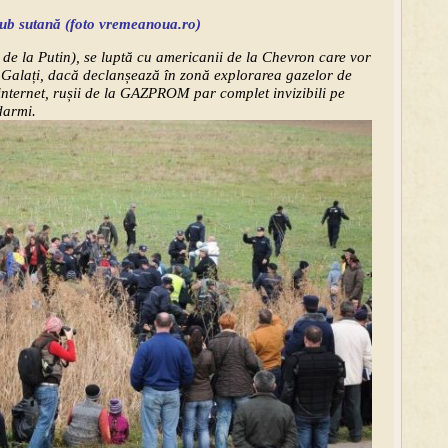
sub sutană (foto vremeanoua.ro)
P de la Putin), se luptă cu americanii de la Chevron care vor
a Galați, dacă declanșează în zonă explorarea gazelor de
 internet, rușii de la GAZPROM par complet invizibili pe
darmi.