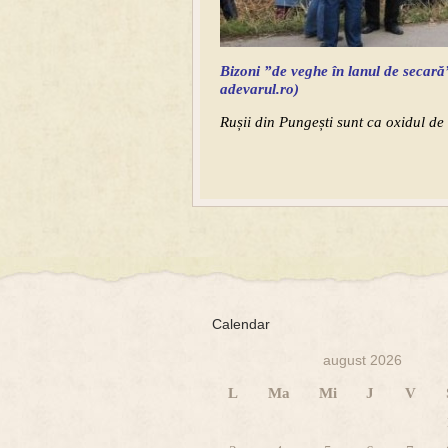
Bizoni ”de veghe în lanul de secar
adevarul.ro)
Rușii din Pungești sunt ca oxidul de
Calendar
august 2026
L
Ma
Mi
J
V