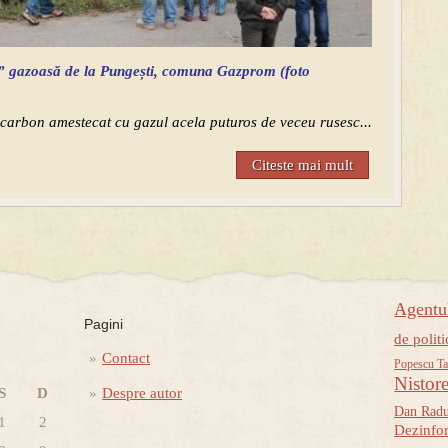
ă” gazoasă de la Pungești, comuna Gazprom (foto
 carbon amestecat cu gazul acela puturos de veceu rusesc...
Citeste mai mult
Agent
Pagini
de politi
Contact
Popescu Ta
Nistor
S
D
Despre autor
Dan Rad
1
2
Dezinfo