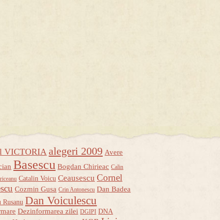
alegeri 2009
ul VICTORIA
Avere
Basescu
cian
Bogdan Chirieac
Calin
Cornel
Ceausescu
Catalin Voicu
riceanu
escu
Cozmin Gusa
Dan Badea
Crin Antonescu
Dan Voiculescu
u Rusanu
rmare
Dezinformarea zilei
DNA
DGIPI