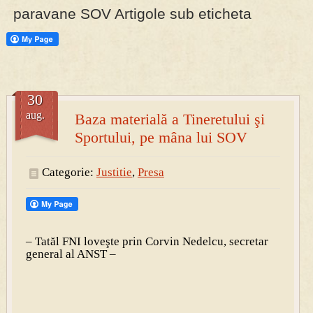
paravane SOV Artigole sub eticheta
PRESA
Permise pentru vânătoarea de porci în costume, cu gulere albe
30
aug.
Baza materială a Tineretului şi
Sportului, pe mâna lui SOV
Categorie:
Justitie
,
Presa
– Tatăl FNI loveşte prin Corvin Nedelcu, secretar
general al ANST –