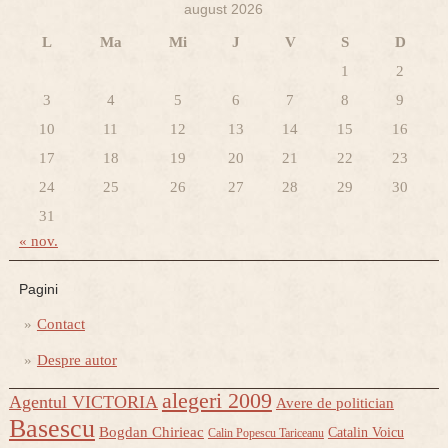
august 2026
L
Ma
Mi
J
V
S
D
1
2
3
4
5
6
7
8
9
10
11
12
13
14
15
16
17
18
19
20
21
22
23
24
25
26
27
28
29
30
31
« nov.
Pagini
Contact
Despre autor
alegeri 2009
Agentul VICTORIA
Avere de politician
Basescu
Bogdan Chirieac
Catalin Voicu
Calin Popescu Tariceanu