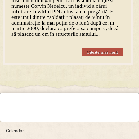
instrumentul legal pentru această nouă hoţie se
numeşte Corvin Nedelcu, un individ a cărui
infiltrare la vârful PDL a fost atent pregătită. El
este unul dintre “soldaţii” plasaţi de Vîntu în
administraţie la mai puţin de o lună după ce, în
martie 2009, declara că preferă să cumpere, decât
să plaseze un om în structurile statului...
Citeste mai mult
Calendar