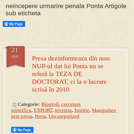
neincepere urmarire penala Ponta Artigole
sub eticheta
PRESA
Permise pentru vânătoarea de porci în costume, cu gulere albe
21
mai
Presa dezinformeaza din nou:
NUP-ul dat lui Ponta nu se
referă la TEZA DE
DOCTORAT, ci la o lucrare
scrisă în 2010
Categorie:
Blogroll
,
cercetare
stiintifica
,
EXPORT
,
investig
,
Justitie
,
Manipulare
prin presa
,
Presa
,
Uncategorized