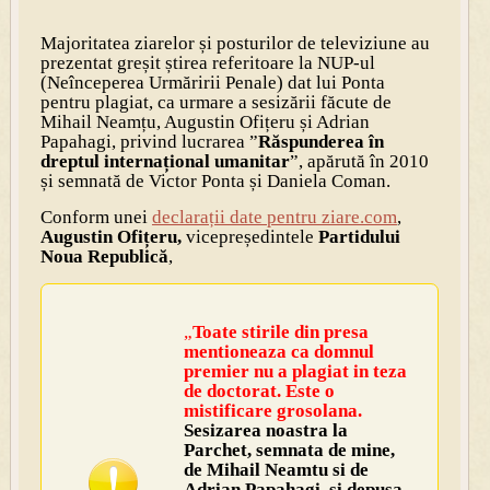
Majoritatea ziarelor și posturilor de televiziune au
prezentat greșit știrea referitoare la NUP-ul
(Neînceperea Urmăririi Penale) dat lui Ponta
pentru plagiat, ca urmare a sesizării făcute de
Mihail Neamțu, Augustin Ofițeru și Adrian
Papahagi, privind lucrarea ”
Răspunderea în
dreptul internațional umanitar
”, apărută în 2010
și semnată de Victor Ponta și Daniela Coman.
Conform unei
declarații date pentru ziare.com
,
Augustin Ofițeru,
vicepreședintele
Partidului
Noua Republică
,
„
Toate stirile din presa
mentioneaza ca domnul
premier nu a plagiat in teza
de doctorat. Este o
mistificare grosolana.
Sesizarea noastra la
Parchet, semnata de mine,
de Mihail Neamtu si de
Adrian Papahagi, si depusa