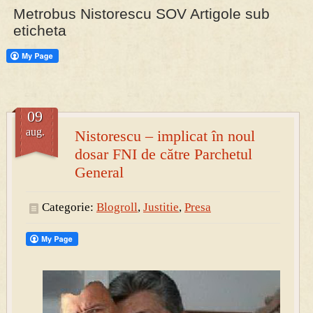
Metrobus Nistorescu SOV Artigole sub
eticheta
PRESA
Permise pentru vânătoarea de porci în costume, cu gulere albe
09
aug.
Nistorescu – implicat în noul
dosar FNI de către Parchetul
General
Categorie:
Blogroll
,
Justitie
,
Presa