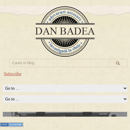
Subscribe
Prima mea carte publicata (Nemira)
Averea Presedintelui: prima lucrare despre controversatele
conturi secrete ale Securitatii.