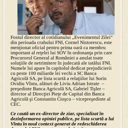
Fostul director al cotidianului „Evenimentul Zilei“
din perioada crahului FNI, Cornel Nistorescu, este
menţionat oficial pentru prima oară ca membru
important al reţelei lui SOV în ordonanţa prin care
Procurorul General al României a anulat toate
soluţiile de netrimitere în judecată ale tatălui FNI.
Numele lui apare în capitolul dedicat prejudicierii
cu peste 100 miliarde lei vechi a SC Banca
Agricolă SA, pe lista scurtă a relaţiilor lui Sorin
Ovidiu Vîntu, alături de Liviu Adrian Istrate –
preşedinte Banca Agricolă SA, Gabriel Tişler –
director al Direcţiei Pieţe de Capital din Banca
Agricolă şi Constantin Cioşcu – vicepreşedinte al
CEC.
Ce caută un ex-director de ziar, specializat în
dezinformarea opiniei publice, pe lista scurtă a lui
Vîntu în noul context generat de redeschiderea