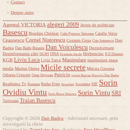
Contact
Despre autor
alegeri 2009
Agentul VICTORIA
Avere de politician
Basescu
Bogdan Chirieac
Catalin Voicu
Calin Popescu Tariceanu
Cornel Nistorescu
Ceausescu
Cozmin Gusa
Dan
Crin Antonescu
Dan Voiculescu
Badea
Dezinformare
Dan Radu Rusanu
Dezinformarea zilei
Hrebenciuc
DNA
DGIPI
ICE Dunarea
Evaziune fiscala
Liviu Luca
Manipulare
KGB
manipulare mass
Liviu Turcu
Micile secrete
media
Marius Oprea
Mircea Geoana
Patriciu
Odiseea Crescent
Omar Hayssam
proces Razvan Petrovici Dan Badea
Sorin
Realitatea Tv
Rudas Erno
SIE
Romania
Securitatea
Securitate
Ovidiu Vintu
Sorin Vintu
SRI
Sorin Rosca Stanescu
Traian Basescu
Tariceanu
Copyright © 2026
Dan Badea
- Adevaruri necesare, prin
investigatii la cheie
Designed by
Templates free
, thanks to:
Free WordPress