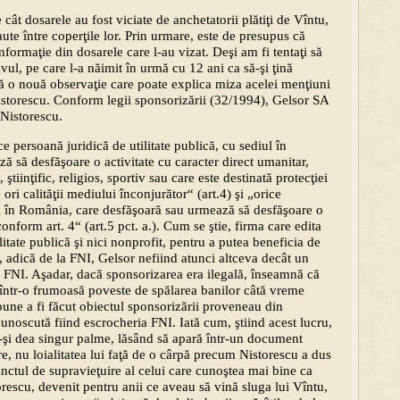
cât dosarele au fost viciate de anchetatorii plătiţi de Vîntu,
ute între coperţile lor. Prin urmare, este de presupus că
nformaţie din dosarele care l-au vizat. Deşi am fi tentaţi să
lavul, pe care l-a năimit în urmă cu 12 ani ca să-şi ţină
să o nouă observaţie care poate explica miza acelei menţiuni
Nistorescu. Conform legii sponsorizării (32/1994), Gelsor SA
 Nistorescu.
e persoană juridică de utilitate publică, cu sediul în
 să desfăşoare o activitate cu caracter direct umanitar,
, ştiinţific, religios, sportiv sau care este destinată protecţiei
ori calităţii mediului înconjurător“ (art.4) şi „orice
ul în România, care desfăşoară sau urmează să desfăşoare o
conform art. 4“ (art.5 pct. a.). Cum se ştie, firma care edita
itate publică şi nici nonprofit, pentru a putea beneficia de
 adică de la FNI, Gelsor nefiind atunci altceva decât un
or FNI. Aşadar, dacă sponsorizarea era ilegală, înseamnă că
i într-o frumoasă poveste de spălarea banilor câtă vreme
pune a fi făcut obiectul sponsorizării proveneau din
unoscută fiind escrocheria FNI. Iată cum, ştiind acest lucru,
ă-şi dea singur palme, lăsând să apară într-un document
e, nu loialitatea lui faţă de o cârpă precum Nistorescu a dus
stinctul de supravieţuire al celui care cunoştea mai bine ca
orescu, devenit pentru anii ce aveau să vină sluga lui Vîntu,