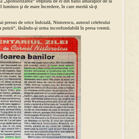
la „sponsorizarea“ obţinută de el din banii amărâţilor de la
 luminos şi de mare încredere, în care merită să-ţi
ai presus de orice îndoială, Nistorescu, autorul celebrului
a putzii“, lăsându-şi urma inconfundabilă în presa vremii.