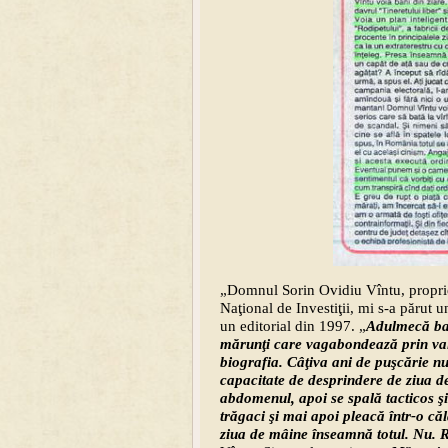
„Domnul Sorin Ovidiu Vîntu, proprie
Naţional de Investiţii, mi s-a părut
un editorial din 1997. „
Adulmecă ban
mărunţi care vagabondează prin valu
biografia. Câţiva ani de puşcărie n
capacitate de desprindere de ziua de 
abdomenul, apoi se spală tacticos ş
trăgaci şi mai apoi pleacă într-o că
ziua de mâine înseamnă totul. Nu. 