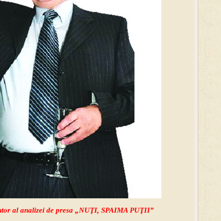
 autor al analizei de presa „NUŢI, SPAIMA PUŢII”