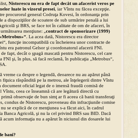
list,
Nistorescu nu era de fapt decât un afacerist veros pe
melor luate în vizorul presei
, iar Vîntu nu făcea excepţie.
tre procurorul general Codruţa Kovesi, în ordonanţa prin
e a dispoziţiilor de scoatere de sub urmărire penală a lui
icolă şi BRS, se face tot în calitate de om de afaceri, în
ă următoarea menţiune: „
contract de sponsorizare (1999)
s «Metrobus»“
. La acea dată, Nistorescu era director
lei“, funcţie incompatibilă cu încheierea unor contracte de
întu era patronul Gelsor şi coordonatorul afacerii FNI.
 de fapt, decât o şpagă mascată pentru Nistorescu, cel care
ia FNI şi, în plus, să facă reclamă, în publicaţia „Metrobus“,
 SA.
ltă vreme ca despre o legendă, deoarece nu au apărut până
 fiţuica răspândită pe la metrou, ale înţelegerii dintre Vîntu
un document oficial legat de o imensă fraudă comisă de
ul Vîntu, ceea ce înseamnă că are legătură directă cu
 primă observaţie de bun simţ ar fi aceea că banii transferaţi
es, condus de Nistorescu, proveneau din infracţiunile comise
 nu se explică de ce menţiunea s-a făcut aici, în cadrul
 la Banca Agricolă, şi nu la cel privind BRS sau BID. Dacă
ână acum informaţia nu a apărut în niciunul din dosarele lui
de bani?