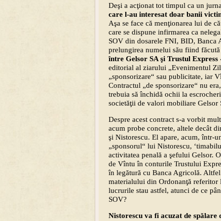
Deşi a acţionat tot timpul ca un jurna
care l-au interesat doar banii victi
Aşa se face că menţionarea lui de că
care se dispune infirmarea ca nelegal
SOV din dosarele FNI, BID, Banca Agr
prelungirea numelui său fiind făcut
între Gelsor SA şi Trustul Expres
editorial al ziarului „Evenimentul Zi
„sponsorizare“ sau publicitate, iar V
Contractul „de sponsorizare“ nu era,
trebuia să închidă ochii la escrocher
societăţii de valori mobiliare Gelsor
Despre acest contract s-a vorbit mu
acum probe concrete, altele decât din
şi Nistorescu. El apare, acum, într-
„sponsorul“ lui Nistorescu, ‘timabil
activitatea penală a şefului Gelsor. O
de Vîntu în conturile Trustului Expr
în legătură cu Banca Agricolă. Altfel
materialului din Ordonanţă referitor
lucrurile stau astfel, atunci de ce p
SOV?
Nistorescu va fi acuzat de spălare 