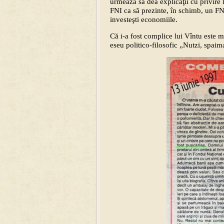
urmează să dea explicaţii cu privire 
FNI ca să prezinte, în schimb, un FNI
investeşti economiile.
Că i-a fost complice lui Vîntu este m
eseu politico-filosofic „Nutzi, spaim