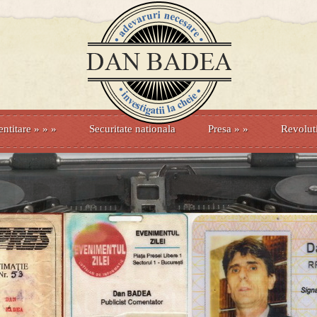
entitare
» »
»
Securitate nationala
Presa
»
»
Revolut