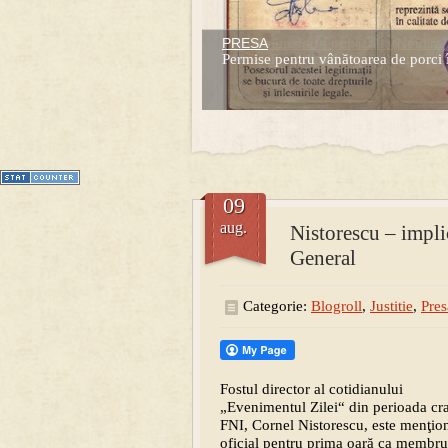
PRESA
Prima mea carte publicata (Nemira)
Permise pentru vânătoarea de porci 
Averea Presedintelui: prima lucrare d
1
2
3
4
5
6
7
09
aug.
Nistorescu – impli
General
Categorie:
Blogroll
,
Justitie
,
Pres
Fostul director al cotidianului
„Evenimentul Zilei“ din perioada cr
FNI, Cornel Nistorescu, este menţio
oficial pentru prima oară ca membru