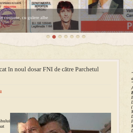
în costume, cu gulere albe
espre controversatele conturi secrete ale Securitatii.
cat în noul dosar FNI de către Parchetul
"
a
"
a
B
(
M
D
ahului
I
nat
M
D