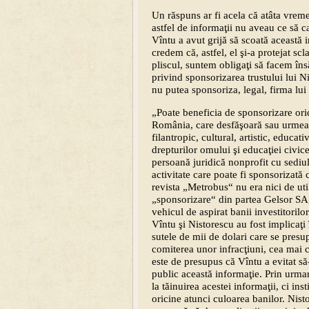
Un răspuns ar fi acela că atâta vreme 
astfel de informaţii nu aveau ce să ca
Vîntu a avut grijă să scoată această i
credem că, astfel, el şi-a protejat sc
pliscul, suntem obligaţi să facem în
privind sponsorizarea trustului lui 
nu putea sponsoriza, legal, firma lui
„Poate beneficia de sponsorizare oric
România, care desfăşoară sau urmează
filantropic, cultural, artistic, educativ
drepturilor omului şi educaţiei civice 
persoană juridică nonprofit cu sedi
activitate care poate fi sponsorizată 
revista „Metrobus“ nu era nici de util
„sponsorizare“ din partea Gelsor SA,
vehicul de aspirat banii investitoril
Vîntu şi Nistorescu au fost implicaţ
sutele de mii de dolari care se presu
comiterea unor infracţiuni, cea mai c
este de presupus că Vîntu a evitat s
public această informaţie. Prin urmar
la tăinuirea acestei informaţii, ci in
oricine atunci culoarea banilor. Nist