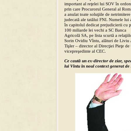
important al reţelei lui SOV în ordo
prin care Procurorul General al Rom
a anulat toate soluţiile de netrimitere
judecată ale tatălui FNI. Numele lui
în capitolul dedicat prejudicierii cu 
100 miliarde lei vechi a SC Banca
Agricolă SA, pe lista scurtă a relaţiil
Sorin Ovidiu Vîntu, alături de Liviu
Tişler – director al Direcţiei Pieţe 
vicepreşedinte al CEC.
Ce caută un ex-director de ziar, spec
lui Vîntu în noul context generat de