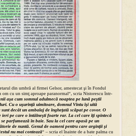
tarul din umbră al firmei Gelsor, amestecat şi în Fondul
 un om cu un simţ aproape paranormal“, scria Nistorescu într-
ii aşa cum somnul adulmecă noaptea pe lună peştii
ri. Cu o uşurinţă uimitoare, domnul Vîntu îşi uită
u sunt decât un ambalaj de îngheţată scăpat pe covor. O
ieri pe care o întâlneşti foarte rar. La cel care îţi spintecă
i se parfumează în baie. Sau la cel care apasă pe un
lătorie de nuntă. Genul de oameni pentru care arginţii şi
Restul nu mai contează
“ – scria el înainte de a bate palma cu