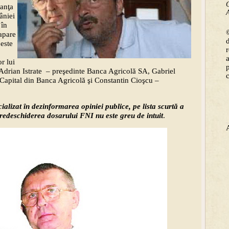
C
nanţa
A
âniei
 în
©
 apare
peste
or lui
 Adrian Istrate – preşedinte Banca Agricolă SA, Gabriel
de Capital din Banca Agricolă şi Constantin Cioşcu –
ializat în dezinformarea opiniei publice, pe lista scurtă a
 redeschiderea dosarului FNI nu este greu de intuit
.