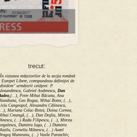
trecut:
În viziunea redactorilor de la secţia română
 Europei Libere, corespundeau definiţiei de
disident" următorii ce­tă­ţeni: P.
Alexandrescu, Gabriel Andreescu,
Dan
Badea
,(...), Petre Mihai Băcanu, Ana
landiana, Geo Bogza, Mihai Botez, (...),
Liviu Cangeopol, Alexandru Călinescu,
...), Mariana Celac-Botez, Doina Cornea,
ihai Creangă, (...), Dan Deşliu, Mircea
inescu, (...) Radu Filipescu, (...), Mircea
orgulescu, Dumitru Iuga, (...) Dumitru
azilu, Corneliu Mănescu, (...) Aurel
ragoş Munteanu, (...) Vasile Paraschiv,