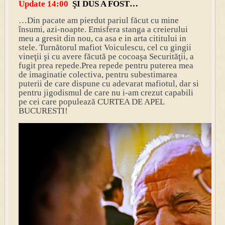
Update 14:00
ŞI DUS A FOST…
…Din pacate am pierdut pariul făcut cu mine
însumi, azi-noapte. Emisfera stanga a creierului
meu a gresit din nou, ca asa e in arta cititului in
stele. Turnătorul mafiot Voiculescu, cel cu gingii
vineţii şi cu avere făcu
tă pe cocoaşa Securităţii, a
fugit prea repede.
Prea repede pentru puterea mea
de imaginatie colectiva, pentru subestimarea
puterii de care dispune cu adevarat mafiotul, dar si
pentru jigodismul de care nu i-am crezut capabili
pe cei care populează CURTEA DE APEL
BUCURESTI!