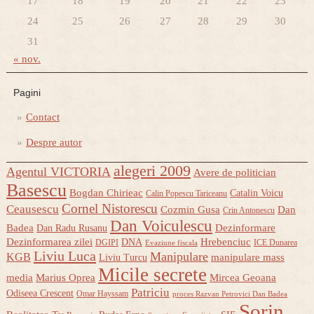
17
18
19
20
21
22
23
24
25
26
27
28
29
30
31
« nov.
Pagini
Contact
Despre autor
alegeri 2009
Agentul VICTORIA
Avere de politician
Basescu
Bogdan Chirieac
Catalin Voicu
Calin Popescu Tariceanu
Cornel Nistorescu
Ceausescu
Cozmin Gusa
Dan
Crin Antonescu
Dan Voiculescu
Badea
Dezinformare
Dan Radu Rusanu
Dezinformarea zilei
Hrebenciuc
DNA
DGIPI
ICE Dunarea
Evaziune fiscala
Liviu Luca
Manipulare
KGB
manipulare mass
Liviu Turcu
Micile secrete
media
Marius Oprea
Mircea Geoana
Patriciu
Odiseea Crescent
Omar Hayssam
proces Razvan Petrovici Dan Badea
Sorin