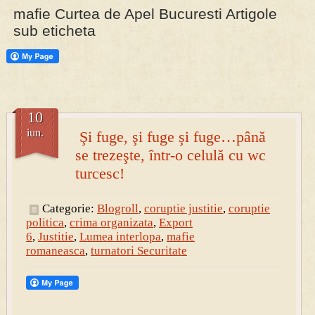
mafie Curtea de Apel Bucuresti Artigole
sub eticheta
PRESA
Permise pentru vânătoarea de porci în costume, cu gulere albe
10
iun.
Şi fuge, şi fuge şi fuge…până
se trezeşte, într-o celulă cu wc
turcesc!
Categorie:
Blogroll
,
coruptie justitie
,
coruptie
politica
,
crima organizata
,
Export
6
,
Justitie
,
Lumea interlopa
,
mafie
romaneasca
,
turnatori Securitate