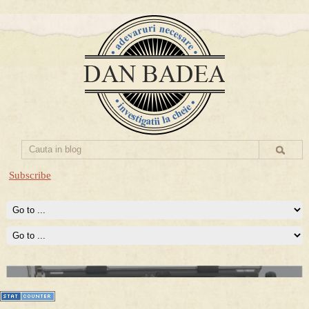
Subscribe
Prima mea carte publicata (Nemira)
Averea Presedintelui: prima lucrare despre controversatele
conturi secrete ale Securitatii.