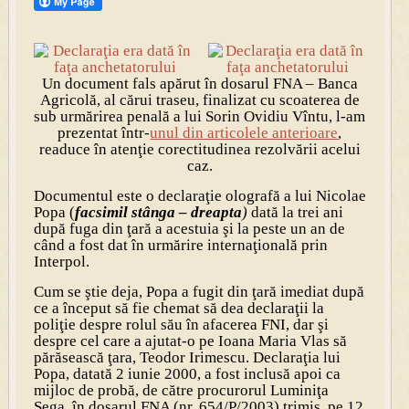
Un document fals apărut în dosarul FNA – Banca
Agricolă, al cărui traseu, finalizat cu scoaterea de
sub urmărirea penală a lui Sorin Ovidiu Vîntu, l-am
prezentat într-
unul din articolele anterioare
,
readuce în atenţie corectitudinea rezolvării acelui
caz.
Documentul este o declaraţie olografă a lui Nicolae
Popa (
facsimil stânga – dreapta
)
dată la trei ani
după fuga din ţară a acestuia şi la peste un an de
când a fost dat în urmărire internaţională prin
Interpol.
Cum se ştie deja, Popa a fugit din ţară imediat după
ce a început să fie chemat să dea declaraţii la
poliţie despre rolul său în afacerea FNI, dar şi
despre cel care a ajutat-o pe Ioana Maria Vlas să
părăsească ţara, Teodor Irimescu. Declaraţia lui
Popa, datată 2 iunie 2000, a fost inclusă apoi ca
mijloc de probă, de către procurorul Luminiţa
Şega, în dosarul FNA (nr. 654/P/2003) trimis, pe 12