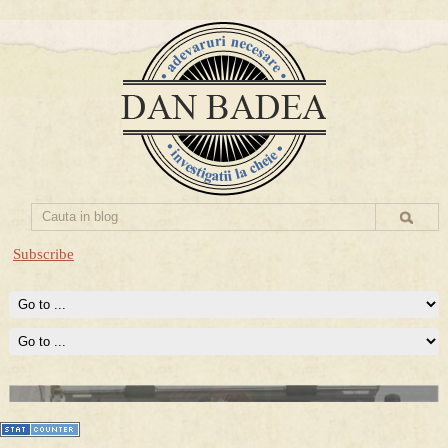
Subscribe
Prima mea carte publicata (Nemira)
Averea Presedintelui: prima lucrare despre controversatele
conturi secrete ale Securitatii.