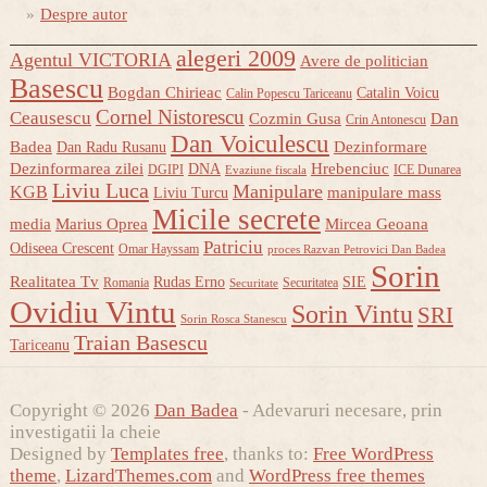
Despre autor
alegeri 2009
Agentul VICTORIA
Avere de politician
Basescu
Bogdan Chirieac
Catalin Voicu
Calin Popescu Tariceanu
Cornel Nistorescu
Ceausescu
Cozmin Gusa
Dan
Crin Antonescu
Dan Voiculescu
Badea
Dezinformare
Dan Radu Rusanu
Dezinformarea zilei
Hrebenciuc
DNA
DGIPI
ICE Dunarea
Evaziune fiscala
Liviu Luca
Manipulare
KGB
manipulare mass
Liviu Turcu
Micile secrete
media
Marius Oprea
Mircea Geoana
Patriciu
Odiseea Crescent
Omar Hayssam
proces Razvan Petrovici Dan Badea
Sorin
Realitatea Tv
Rudas Erno
SIE
Romania
Securitatea
Securitate
Ovidiu Vintu
Sorin Vintu
SRI
Sorin Rosca Stanescu
Traian Basescu
Tariceanu
Copyright © 2026
Dan Badea
- Adevaruri necesare, prin
investigatii la cheie
Designed by
Templates free
, thanks to:
Free WordPress
theme
,
LizardThemes.com
and
WordPress free themes