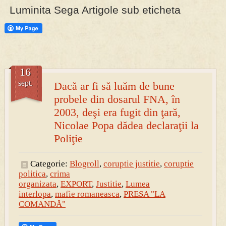
Luminita Sega Artigole sub eticheta
PRESA
Permise pentru vânătoarea de porci în costume, cu gulere albe
16
sept.
Dacă ar fi să luăm de bune
probele din dosarul FNA, în
2003, deşi era fugit din ţară,
Nicolae Popa dădea declaraţii la
Poliţie
Categorie:
Blogroll
,
coruptie justitie
,
coruptie
politica
,
crima
organizata
,
EXPORT
,
Justitie
,
Lumea
interlopa
,
mafie romaneasca
,
PRESA "LA
COMANDĂ"