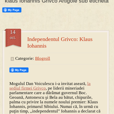
klaus Iohannis Grivco Artigole sub eticheta
PRESA
Permise pentru vânătoarea de porci în costume, cu gulere albe
14
oct.
Independentul Grivco: Klaus
Iohannis
Categorie:
Blogroll
Mogulul Dan Voiculescu i-a invitat aseară,
la
sediul firmei Grivco
, pe liderii mineriadei
parlamentare care a dărâmat guvernul Boc.
Geoană, Antonescu şi Bela au bătut, chipurile,
palma cu privire la numele noului premier: Klaus
Iohannis, primarul Sibiului. Numai că, în urmă cu
puţin timp, „independentul” Iohannis a declarat că