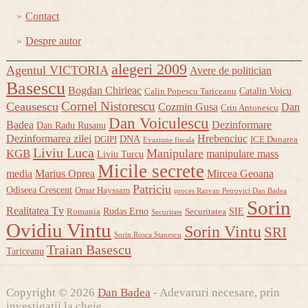
Contact
Despre autor
alegeri 2009
Agentul VICTORIA
Avere de politician
Basescu
Bogdan Chirieac
Catalin Voicu
Calin Popescu Tariceanu
Cornel Nistorescu
Ceausescu
Cozmin Gusa
Dan
Crin Antonescu
Dan Voiculescu
Badea
Dezinformare
Dan Radu Rusanu
Dezinformarea zilei
Hrebenciuc
DNA
DGIPI
ICE Dunarea
Evaziune fiscala
Liviu Luca
Manipulare
KGB
manipulare mass
Liviu Turcu
Micile secrete
media
Marius Oprea
Mircea Geoana
Patriciu
Odiseea Crescent
Omar Hayssam
proces Razvan Petrovici Dan Badea
Sorin
Realitatea Tv
Rudas Erno
SIE
Romania
Securitatea
Securitate
Ovidiu Vintu
Sorin Vintu
SRI
Sorin Rosca Stanescu
Traian Basescu
Tariceanu
Copyright © 2026
Dan Badea
- Adevaruri necesare, prin
investigatii la cheie