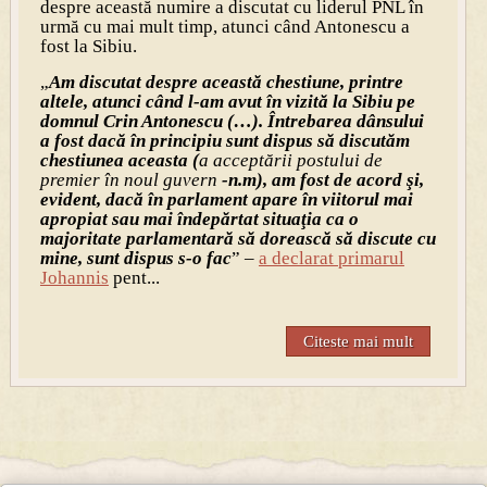
despre această numire a discutat cu liderul PNL în
urmă cu mai mult timp, atunci când Antonescu a
fost la Sibiu.
„
Am discutat despre această chestiune, printre
altele, atunci când l-am avut în vizită la Sibiu pe
domnul Crin Antonescu (…). Întrebarea dânsului
a fost dacă în principiu sunt dispus să discutăm
chestiunea aceasta (
a acceptării postului de
premier în noul guvern
-n.m), am fost de acord şi,
evident, dacă în parlament apare în viitorul mai
apropiat sau mai îndepărtat situaţia ca o
majoritate parlamentară să dorească să discute cu
mine, sunt dispus s-o fac
” –
a declarat primarul
Johannis
pent...
Citeste mai mult