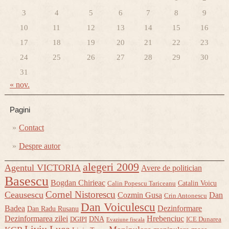
3
4
5
6
7
8
9
10
11
12
13
14
15
16
17
18
19
20
21
22
23
24
25
26
27
28
29
30
31
« nov.
Pagini
Contact
Despre autor
alegeri 2009
Agentul VICTORIA
Avere de politician
Basescu
Bogdan Chirieac
Catalin Voicu
Calin Popescu Tariceanu
Cornel Nistorescu
Ceausescu
Cozmin Gusa
Dan
Crin Antonescu
Dan Voiculescu
Badea
Dezinformare
Dan Radu Rusanu
Dezinformarea zilei
Hrebenciuc
DNA
DGIPI
ICE Dunarea
Evaziune fiscala
Liviu Luca