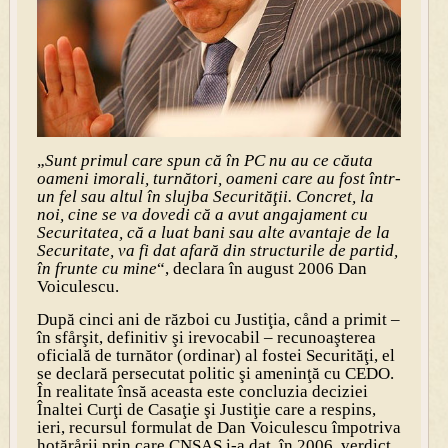
„
Sunt primul care spun că în PC nu au ce căuta
oameni imorali, turnători, oameni care au fost într-
un fel sau altul în slujba Securităţii. Concret, la
noi, cine se va dovedi că a avut angajament cu
Securitatea, că a luat bani sau alte avantaje de la
Securitate, va fi dat afară din structurile de partid,
în frunte cu mine
“, declara în august 2006 Dan
Voiculescu.
După cinci ani de război cu Justiţia, cånd a primit –
în sfårşit, definitiv şi irevocabil – recunoaşterea
oficială de turnător (ordinar) al fostei Securităţi, el
se declară persecutat politic şi ameninţă cu CEDO.
În realitate însă aceasta este concluzia deciziei
Înaltei Curţi de Casaţie şi Justiţie care a respins,
ieri, recursul formulat de Dan Voiculescu împotriva
hotărårii prin care CNSAS i-a dat, în 2006, verdict