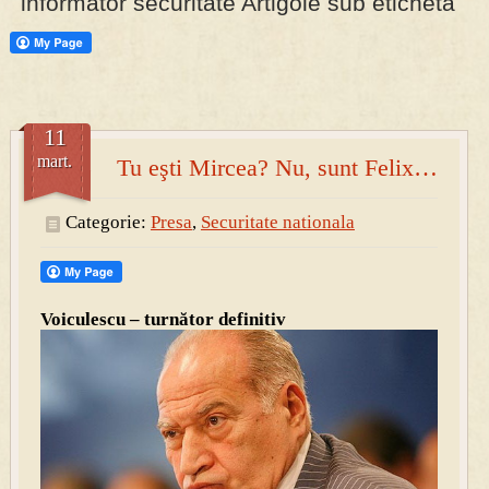
informator securitate Artigole sub eticheta
PRESA
Permise pentru vânătoarea de porci în costume, cu gulere albe
11
mart.
Tu eşti Mircea? Nu, sunt Felix…
Categorie:
Presa
,
Securitate nationala
Voiculescu – turnător definitiv