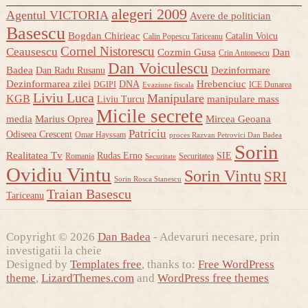
alegeri 2009
Agentul VICTORIA
Avere de politician
Basescu
Bogdan Chirieac
Catalin Voicu
Calin Popescu Tariceanu
Cornel Nistorescu
Ceausescu
Cozmin Gusa
Dan
Crin Antonescu
Dan Voiculescu
Badea
Dezinformare
Dan Radu Rusanu
Dezinformarea zilei
Hrebenciuc
DNA
DGIPI
ICE Dunarea
Evaziune fiscala
Liviu Luca
Manipulare
KGB
manipulare mass
Liviu Turcu
Micile secrete
media
Marius Oprea
Mircea Geoana
Patriciu
Odiseea Crescent
Omar Hayssam
proces Razvan Petrovici Dan Badea
Sorin
Realitatea Tv
Rudas Erno
SIE
Romania
Securitatea
Securitate
Ovidiu Vintu
Sorin Vintu
SRI
Sorin Rosca Stanescu
Traian Basescu
Tariceanu
Copyright © 2026
Dan Badea
- Adevaruri necesare, prin
investigatii la cheie
Designed by
Templates free
, thanks to:
Free WordPress
theme
,
LizardThemes.com
and
WordPress free themes