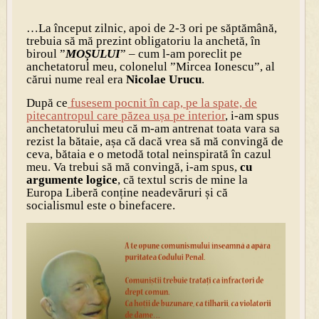
…La început zilnic, apoi de 2-3 ori pe săptămână,
trebuia să mă prezint obligatoriu la anchetă, în
biroul ”
MOȘULUI
” – cum l-am poreclit pe
anchetatorul meu, colonelul ”Mircea Ionescu”, al
cărui nume real era
Nicolae Urucu
.
După ce
fusesem pocnit în cap, pe la spate, de
pitecantropul care păzea ușa pe interior
, i-am spus
anchetatorului meu că m-am antrenat toata vara sa
rezist la bătaie, așa că dacă vrea să mă convingă de
ceva, bătaia e o metodă total neinspirată în cazul
meu. Va trebui să mă convingă, i-am spus,
cu
argumente logice
, că textul scris de mine la
Europa Liberă conține neadevăruri și că
socialismul este o binefacere.