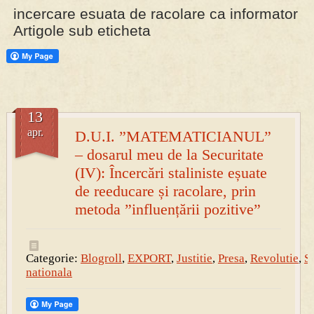
incercare esuata de racolare ca informator
Artigole sub eticheta
PRESA
Permise pentru vânătoarea de porci în costume, cu gulere albe
13
apr.
D.U.I. ”MATEMATICIANUL”
– dosarul meu de la Securitate
(IV): Încercări staliniste eșuate
de reeducare și racolare, prin
metoda ”influențării pozitive”
Categorie:
Blogroll
,
EXPORT
,
Justitie
,
Presa
,
Revolutie
,
S
nationala