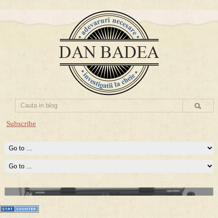
Subscribe
Prima mea carte publicata (Nemira)
Averea Presedintelui: prima lucrare despre controversatele
conturi secrete ale Securitatii.