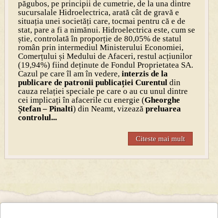
păgubos, pe principii de cumetrie, de la una dintre
sucursalale Hidroelectrica, arată cât de gravă e
situația unei societăți care, tocmai pentru că e de
stat, pare a fi a nimănui. Hidroelectrica este, cum se
știe, controlată în proporție de 80,05% de statul
român prin intermediul Ministerului Economiei,
Comerțului și Medului de Afaceri, restul acțiunilor
(19,94%) fiind deținute de Fondul Proprietatea SA.
Cazul pe care îl am în vedere,
interzis de la
publicare de patronii publicației Curentul
din
cauza relației speciale pe care o au cu unul dintre
cei implicați în afacerile cu energie (
Gheorghe
Ștefan – Pinalti
) din Neamt, vizează
preluarea
controlul...
Citeste mai mult