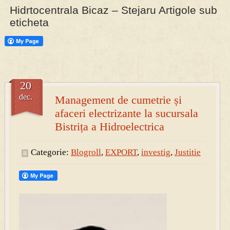
Hidrtocentrala Bicaz – Stejaru Artigole sub
eticheta
PRESA
Permise pentru vânătoarea de porci în costume, cu gulere albe
20
dec.
Management de cumetrie și
afaceri electrizante la sucursala
Bistrița a Hidroelectrica
Categorie:
Blogroll
,
EXPORT
,
investig
,
Justitie