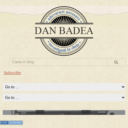
Subscribe
Prima mea carte publicata (Nemira)
Averea Presedintelui: prima lucrare despre controversatele
conturi secrete ale Securitatii.