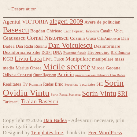
Despre autor
alegeri 2009
Agentul VICTORIA
Avere de politician
Basescu
Bogdan Chirieac
Catalin Voicu
Calin Popescu Tariceanu
Cornel Nistorescu
Ceausescu
Cozmin Gusa
Dan
Crin Antonescu
Dan Voiculescu
Badea
Dezinformare
Dan Radu Rusanu
Dezinformarea zilei
Hrebenciuc
DNA
DGIPI
ICE Dunarea
Evaziune fiscala
Liviu Luca
Manipulare
KGB
manipulare mass
Liviu Turcu
Micile secrete
media
Marius Oprea
Mircea Geoana
Patriciu
Odiseea Crescent
Omar Hayssam
proces Razvan Petrovici Dan Badea
Sorin
Realitatea Tv
Rudas Erno
SIE
Romania
Securitatea
Securitate
Ovidiu Vintu
Sorin Vintu
SRI
Sorin Rosca Stanescu
Traian Basescu
Tariceanu
Copyright © 2026
Dan Badea
- Adevaruri necesare, prin
investigatii la cheie
Designed by
Templates free
, thanks to:
Free WordPress