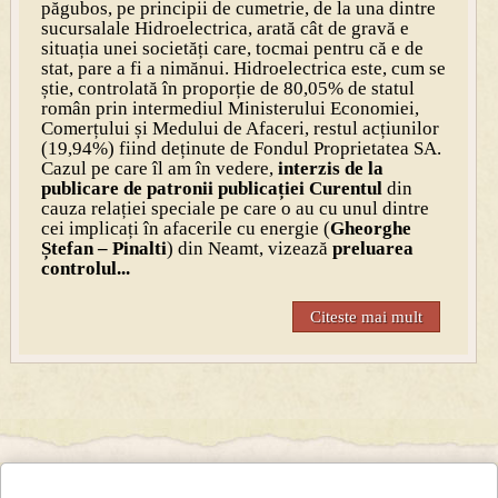
păgubos, pe principii de cumetrie, de la una dintre
sucursalale Hidroelectrica, arată cât de gravă e
situația unei societăți care, tocmai pentru că e de
stat, pare a fi a nimănui. Hidroelectrica este, cum se
știe, controlată în proporție de 80,05% de statul
român prin intermediul Ministerului Economiei,
Comerțului și Medului de Afaceri, restul acțiunilor
(19,94%) fiind deținute de Fondul Proprietatea SA.
Cazul pe care îl am în vedere,
interzis de la
publicare de patronii publicației Curentul
din
cauza relației speciale pe care o au cu unul dintre
cei implicați în afacerile cu energie (
Gheorghe
Ștefan – Pinalti
) din Neamt, vizează
preluarea
controlul...
Citeste mai mult