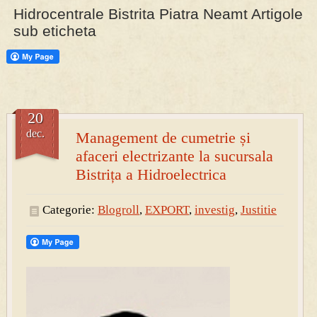
Hidrocentrale Bistrita Piatra Neamt Artigole
sub eticheta
PRESA
Permise pentru vânătoarea de porci în costume, cu gulere albe
20
dec.
Management de cumetrie și
afaceri electrizante la sucursala
Bistrița a Hidroelectrica
Categorie:
Blogroll
,
EXPORT
,
investig
,
Justitie