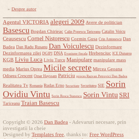
Despre autor
alegeri 2009
Agentul VICTORIA
Avere de politician
Basescu
Bogdan Chirieac
Catalin Voicu
Calin Popescu Tariceanu
Cornel Nistorescu
Ceausescu
Cozmin Gusa
Dan
Crin Antonescu
Dan Voiculescu
Badea
Dezinformare
Dan Radu Rusanu
Dezinformarea zilei
Hrebenciuc
DNA
DGIPI
ICE Dunarea
Evaziune fiscala
Liviu Luca
Manipulare
KGB
manipulare mass
Liviu Turcu
Micile secrete
media
Marius Oprea
Mircea Geoana
Patriciu
Odiseea Crescent
Omar Hayssam
proces Razvan Petrovici Dan Badea
Sorin
Realitatea Tv
Rudas Erno
SIE
Romania
Securitatea
Securitate
Ovidiu Vintu
Sorin Vintu
SRI
Sorin Rosca Stanescu
Traian Basescu
Tariceanu
Copyright © 2026
Dan Badea
- Adevaruri necesare, prin
investigatii la cheie
Designed by
Templates free
, thanks to:
Free WordPress