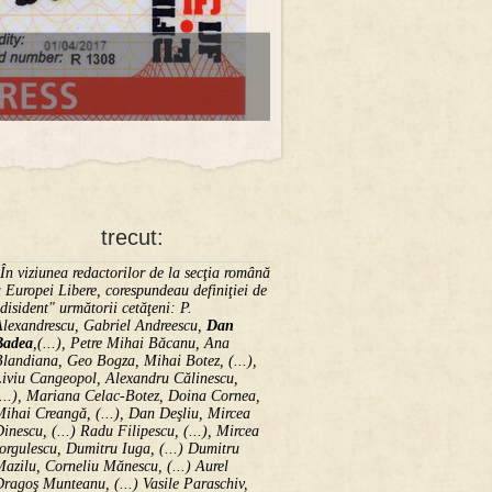
trecut:
În viziunea redactorilor de la secţia română
 Europei Libere, corespundeau definiţiei de
disident" următorii ce­tă­ţeni: P.
Alexandrescu, Gabriel Andreescu,
Dan
Badea
,(...), Petre Mihai Băcanu, Ana
landiana, Geo Bogza, Mihai Botez, (...),
Liviu Cangeopol, Alexandru Călinescu,
...), Mariana Celac-Botez, Doina Cornea,
ihai Creangă, (...), Dan Deşliu, Mircea
inescu, (...) Radu Filipescu, (...), Mircea
orgulescu, Dumitru Iuga, (...) Dumitru
azilu, Corneliu Mănescu, (...) Aurel
ragoş Munteanu, (...) Vasile Paraschiv,