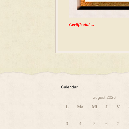
Certificatul ...
Calendar
august 2026
L
Ma
Mi
J
V
3
4
5
6
7