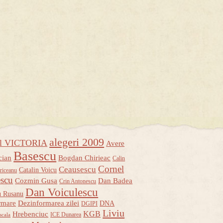
alegeri 2009
ul VICTORIA
Avere
Basescu
cian
Bogdan Chirieac
Calin
Cornel
Ceausescu
Catalin Voicu
riceanu
escu
Cozmin Gusa
Dan Badea
Crin Antonescu
Dan Voiculescu
u Rusanu
rmare
Dezinformarea zilei
DNA
DGIPI
Liviu
KGB
Hrebenciuc
ICE Dunarea
scala