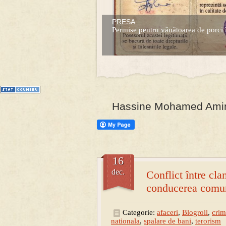
PRESA
Prima mea carte publicata (Nemira)
Permise pentru vânătoarea de porci 
Averea Presedintelui: prima lucrare d
1
2
3
4
5
6
7
Hassine Mohamed Amine 
16
dec.
Conflict între cl
conducerea comun
Categorie:
afaceri
,
Blogroll
,
crim
nationala
,
spalare de bani
,
terorism