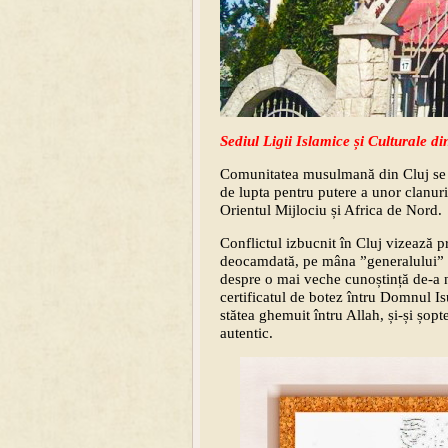
Sediul Ligii Islamice și Culturale di
Comunitatea musulmană din Cluj se a
de lupta pentru putere a unor clanuri
Orientul Mijlociu și Africa de Nord.
Conflictul izbucnit în Cluj vizează 
deocamdată, pe mâna ”generalului” 
despre o mai veche cunoștință de-a 
certificatul de botez întru Domnul I
stătea ghemuit întru Allah, și-și șo
autentic.