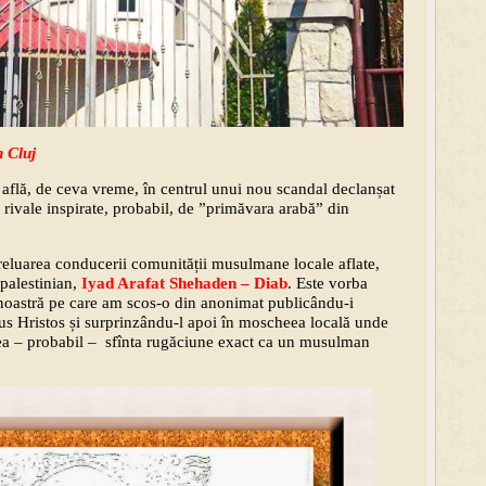
n Cluj
flă, de ceva vreme, în centrul unui nou scandal declanșat
 rivale inspirate, probabil, de ”primăvara arabă” din
preluarea conducerii comunității musulmane locale aflate,
palestinian,
Iyad Arafat Shehaden – Diab
. Este vorba
noastră pe care am scos-o din anonimat publicându-i
sus Hristos și surprinzându-l apoi în moscheea locală unde
ptea – probabil – sfînta rugăciune exact ca un musulman