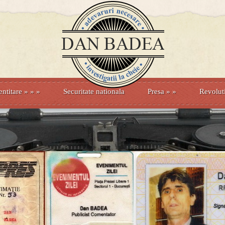
entitare
» »
»
Securitate nationala
Presa
»
»
Revolut