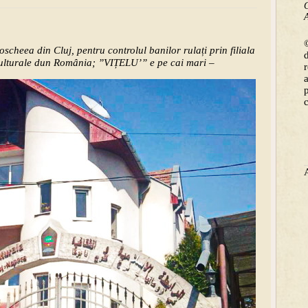
C
A
©
scheea din Cluj, pentru controlul banilor rulați prin filiala
 Culturale dun România; ”VIȚELU’” e pe cai mari –