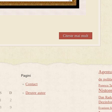
Citeste mai mult
Agent
Pagini
de politi
Contact
Popescu Ta
Nistor
S
D
Despre autor
Dan Rad
1
2
Dezinfo
8
9
Evaziune fi