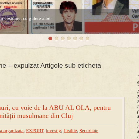
în costume, cu gulere albe
espre controversatele conturi secrete ale Securitatii.
– expulzat Artigole sub eticheta
"
a
"
B
anuri, cu voie de la ABU AL OLA, pentru
(
ității musulmane din Cluj
M
D
I
a organizata
,
EXPORT
,
investig
,
Justitie
,
Securitate
M
D