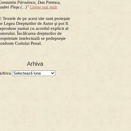
onstantin Pârvulescu, Dan Petrescu,
ndrei Pleşu (...)"
Citeşte mai mult
 Textele de pe acest site sunt protejate
de Legea Drepturilor de Autor şi pot fi
reproduse numai cu acordul explicit al
autorului. Încălcarea drepturilor de
proprietate intelectuală se pedepseşte
conform Codului Penal.
Arhiva
Arhiva