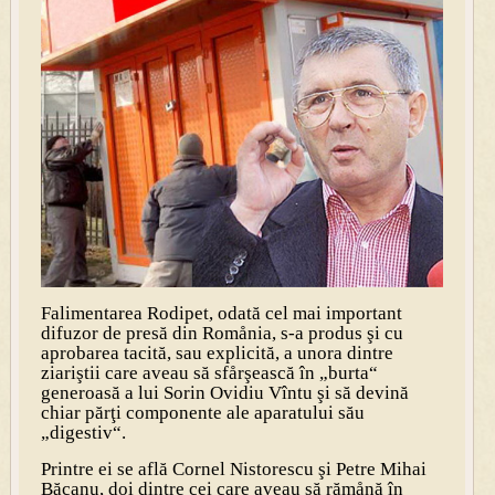
Falimentarea Rodipet, odată cel mai important
difuzor de presă din Romånia, s-a produs şi cu
aprobarea tacită, sau explicită, a unora dintre
ziariştii care aveau să sfårşească în „burta“
generoasă a lui Sorin Ovidiu Vîntu şi să devină
chiar părţi componente ale aparatului său
„digestiv“.
Printre ei se află Cornel Nistorescu şi Petre Mihai
Băcanu, doi dintre cei care aveau să rămånă în