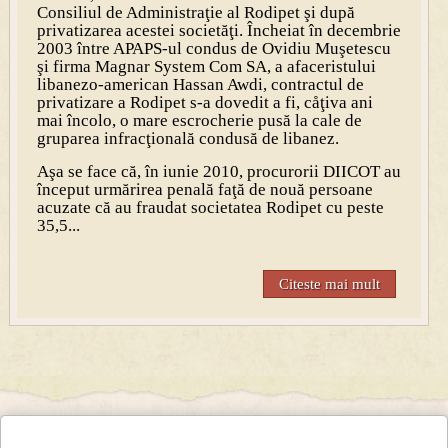
Consiliul de Administraţie al Rodipet şi după
privatizarea acestei societăţi. Încheiat în decembrie
2003 între APAPS-ul condus de Ovidiu Muşetescu
şi firma Magnar System Com SA, a afaceristului
libanezo-american Hassan Awdi, contractul de
privatizare a Rodipet s-a dovedit a fi, cåţiva ani
mai încolo, o mare escrocherie pusă la cale de
gruparea infracţională condusă de libanez.
Aşa se face că, în iunie 2010, procurorii DIICOT au
început urmărirea penală faţă de nouă persoane
acuzate că au fraudat societatea Rodipet cu peste
35,5...
Citeste mai mult