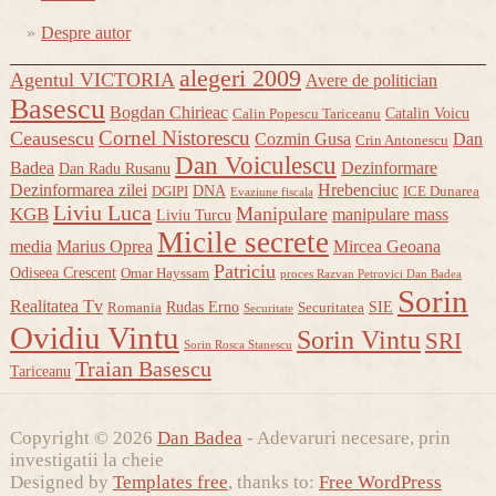
Despre autor
alegeri 2009
Agentul VICTORIA
Avere de politician
Basescu
Bogdan Chirieac
Catalin Voicu
Calin Popescu Tariceanu
Cornel Nistorescu
Ceausescu
Cozmin Gusa
Dan
Crin Antonescu
Dan Voiculescu
Badea
Dezinformare
Dan Radu Rusanu
Dezinformarea zilei
Hrebenciuc
DNA
DGIPI
ICE Dunarea
Evaziune fiscala
Liviu Luca
Manipulare
KGB
manipulare mass
Liviu Turcu
Micile secrete
media
Marius Oprea
Mircea Geoana
Patriciu
Odiseea Crescent
Omar Hayssam
proces Razvan Petrovici Dan Badea
Sorin
Realitatea Tv
Rudas Erno
SIE
Romania
Securitatea
Securitate
Ovidiu Vintu
Sorin Vintu
SRI
Sorin Rosca Stanescu
Traian Basescu
Tariceanu
Copyright © 2026
Dan Badea
- Adevaruri necesare, prin
investigatii la cheie
Designed by
Templates free
, thanks to:
Free WordPress