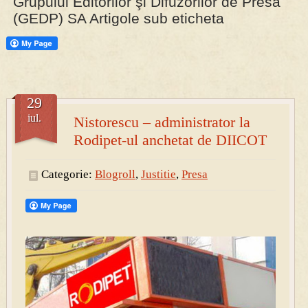
Grupului Editorilor şi Difuzorilor de Presă
(GEDP) SA Artigole sub eticheta
PRESA
Permise pentru vânătoarea de porci în costume, cu gulere albe
29
iul.
Nistorescu – administrator la
Rodipet-ul anchetat de DIICOT
Categorie:
Blogroll
,
Justitie
,
Presa