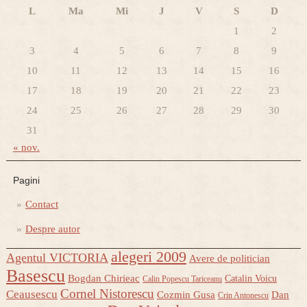
L
Ma
Mi
J
V
S
D
1
2
3
4
5
6
7
8
9
10
11
12
13
14
15
16
17
18
19
20
21
22
23
24
25
26
27
28
29
30
31
« nov.
Pagini
Contact
Despre autor
alegeri 2009
Agentul VICTORIA
Avere de politician
Basescu
Bogdan Chirieac
Catalin Voicu
Calin Popescu Tariceanu
Cornel Nistorescu
Ceausescu
Cozmin Gusa
Dan
Crin Antonescu