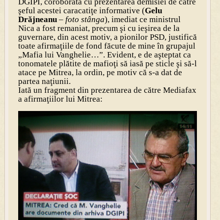
DGIPI, coroborată cu prezentarea demisiei de către
şeful acestei caracatiţe informative (
Gelu
Drăjneanu
–
foto stânga
), imediat ce ministrul
Nica a fost remaniat, precum şi cu ieşirea de la
guvernare, din acest motiv, a pionilor PSD, justifică
toate afirmaţiile de fond făcute de mine în grupajul
„Mafia lui Vanghelie…”. Evident, e de aşteptat ca
tonomatele plătite de mafioţi să iasă pe sticle şi să-l
atace pe Mitrea, la ordin, pe motiv că s-a dat de
partea naţiunii.
Iată un fragment din prezentarea de către Mediafax
a afirmaţiilor lui Mitrea: