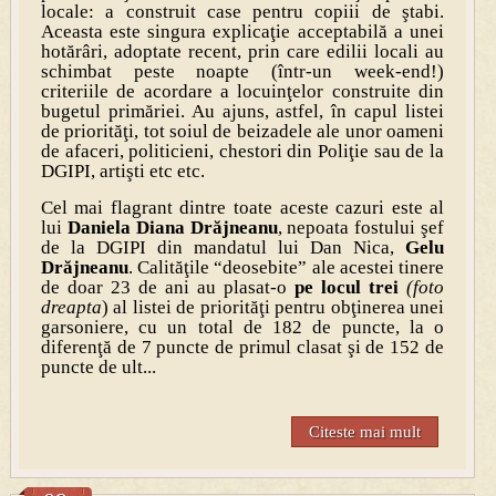
locale: a construit case pentru copiii de ştabi.
Aceasta este singura explicaţie acceptabilă a unei
hotărâri, adoptate recent, prin care edilii locali au
schimbat peste noapte (într-un week-end!)
criteriile de acordare a locuinţelor construite din
bugetul primăriei. Au ajuns, astfel, în capul listei
de priorităţi, tot soiul de beizadele ale unor oameni
de afaceri, politicieni, chestori din Poliţie sau de la
DGIPI, artişti etc etc.
Cel mai flagrant dintre toate aceste cazuri este al
lui
Daniela Diana Drăjneanu
, nepoata fostului şef
de la DGIPI din mandatul lui Dan Nica,
Gelu
Drăjneanu
. Calităţile “deosebite” ale acestei tinere
de doar 23 de ani au plasat-o
pe locul trei
(foto
dreapta
) al listei de priorităţi pentru obţinerea unei
garsoniere, cu un total de 182 de puncte, la o
diferenţă de 7 puncte de primul clasat şi de 152 de
puncte de ult...
Citeste mai mult