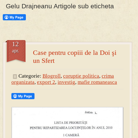
Gelu Drajneanu Artigole sub eticheta
12
apr.
Case pentru copiii de la Doi şi
un Sfert
Categorie:
Blogroll
,
coruptie politica
,
crima
organizata
,
export 2
,
investig
,
mafie romaneasca