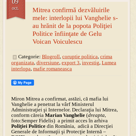
09
oct.
Mitrea confirmă dezvăluirile
mele: interlopii lui Vanghelie s-
au hrănit de la popota Poliţiei
Politice înfiinţate de Gelu
Voican Voiculescu
Categorie:
Blogroll
,
coruptie politica
,
crima
organizata
,
diversiune
,
export 3
,
investig
,
Lumea
interlopa
,
mafie romaneasca
Miron Mitrea a confirmat, astăzi, că mafia lui
Vanghelie a penetrat la vârf Ministerul
Administraţiei şi Internelor. Declaraţia lui Mitrea,
conform căreia
Marian Vanghelie
(
dreapta
,
foto:Semper Fidelis) a primit acces în arhiva
Poliţiei Politice
din România, adică a Direcţiei
Generale de Informaţii şi Protecţie Internă –