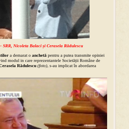
 – SRR, Nicoleta Balaci și Cerasela Rădulescu
tilor
a demarat o
anchetă
pentru a putea transmite opiniei
vind modul in care reprezentantele Societății Române de
Cerasela Rădulescu
(foto)
, s-au implicat în abordarea