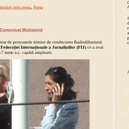
C
A
pulare prin presa
,
Presa
©
Comunicat Mediasind
creat de persoanele trimise de conducerea Radiodifuziunii
Federației Internaționale a Jurnaliștilor (FIJ)
ce a avut
 -7 iunie a.c. capătă amploare.