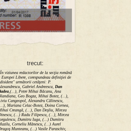
trecut:
În viziunea redactorilor de la secţia română
 Europei Libere, corespundeau definiţiei de
disident" următorii ce­tă­ţeni: P.
Alexandrescu, Gabriel Andreescu,
Dan
Badea
,(...), Petre Mihai Băcanu, Ana
landiana, Geo Bogza, Mihai Botez, (...),
Liviu Cangeopol, Alexandru Călinescu,
...), Mariana Celac-Botez, Doina Cornea,
ihai Creangă, (...), Dan Deşliu, Mircea
inescu, (...) Radu Filipescu, (...), Mircea
orgulescu, Dumitru Iuga, (...) Dumitru
azilu, Corneliu Mănescu, (...) Aurel
ragoş Munteanu, (...) Vasile Paraschiv,