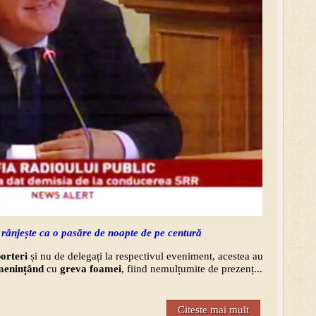
 rânjește ca o pasăre de noapte de pe centură
porteri
și nu de delegați la respectivul eveniment, acestea au
menințând
cu
greva foamei
, fiind nemulțumite de prezenț...
Citeste mai mult