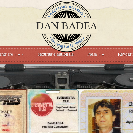
entitare
» »
»
Securitate nationala
Presa
»
»
Revolut