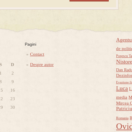
Agent
Pagini
de politi
Contact
Popescu Ta
Nistor
S
D
Despre autor
Dan Rad
1
2
Dezinfo
8
9
Evaziune fi
Luca
L
15
16
media
M
22
23
Mircea 
29
30
Patrici
R
Romania
Ovid