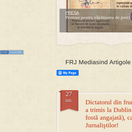
PRESA
Prima mea carte publicata (Nemira)
Permise pentru vânătoarea de porci 
Averea Presedintelui: prima lucrare d
1
2
3
4
5
6
7
FRJ Mediasind Artigole
27
iun.
Dictatorul din fr
a trimis la Dublin
fostă angajată), 
Jurnaliştilor!