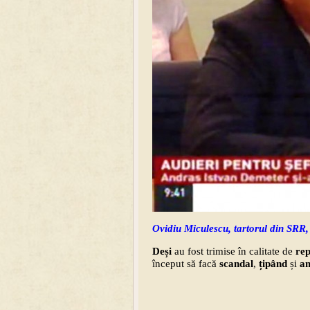
Ovidiu Miculescu, tartorul din SRR,
Deși
au fost trimise în calitate de
re
început să facă
scandal
,
ț
ipând
și
a