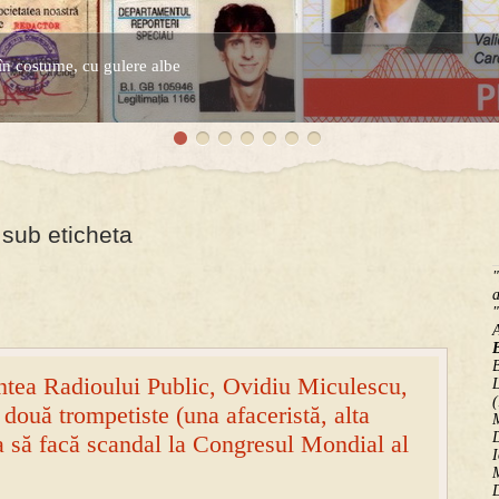
în costume, cu gulere albe
espre controversatele conturi secrete ale Securitatii.
 sub eticheta
"
a
"
B
untea Radioului Public, Ovidiu Miculescu,
(
 două trompetiste (una afaceristă, alta
M
D
ca să facă scandal la Congresul Mondial al
I
M
D