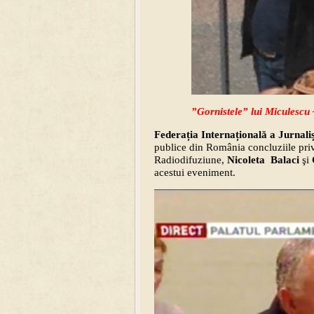
”Gornistele” lui Miculescu
Federația Internațională a Jurnaliș
publice din România concluziile pri
Radiodifuziune,
Nicoleta Balaci
şi
acestui eveniment.