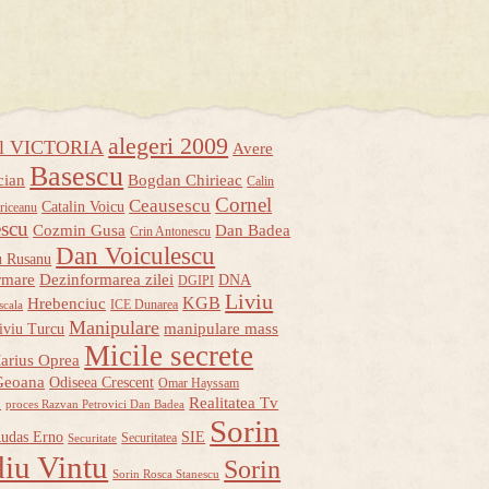
alegeri 2009
ul VICTORIA
Avere
Basescu
cian
Bogdan Chirieac
Calin
Cornel
Ceausescu
Catalin Voicu
riceanu
escu
Cozmin Gusa
Dan Badea
Crin Antonescu
Dan Voiculescu
u Rusanu
rmare
Dezinformarea zilei
DNA
DGIPI
Liviu
KGB
Hrebenciuc
ICE Dunarea
scala
Manipulare
manipulare mass
iviu Turcu
Micile secrete
arius Oprea
Geoana
Odiseea Crescent
Omar Hayssam
u
Realitatea Tv
proces Razvan Petrovici Dan Badea
Sorin
udas Erno
SIE
Securitatea
Securitate
iu Vintu
Sorin
Sorin Rosca Stanescu