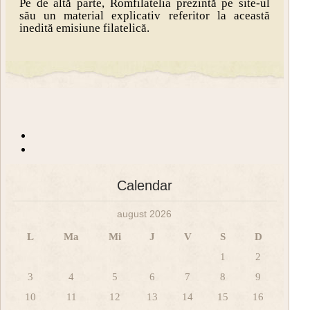
Pe de altă parte, Romfilatelia prezintă pe site-ul
său un material explicativ referitor la această
inedită emisiune filatelică.
Calendar
august 2026
L
Ma
Mi
J
V
S
D
1
2
3
4
5
6
7
8
9
10
11
12
13
14
15
16