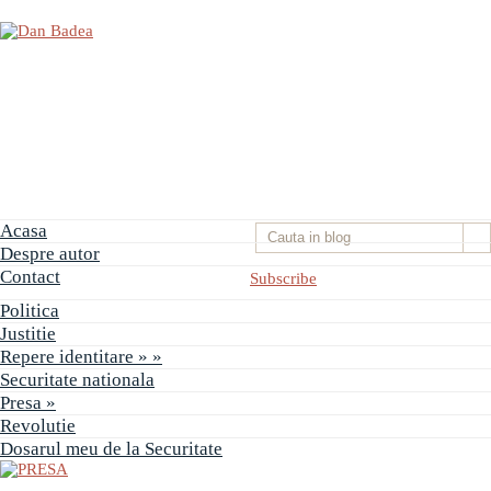
Acasa
Despre autor
Contact
Subscribe
Politica
Justitie
Repere identitare
» »
PRESA
Securitate nationala
Permise
Presa
»
pentru
Revolutie
vânătoarea
de
Dosarul meu de la Securitate
porci
în