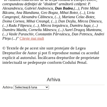
corespundeau definiţiei de "disident" următorii ce­tă­ţeni: P.
Alexandrescu, Gabriel Andreescu,
Dan Badea
,(...), Petre Mihai
Băcanu, Ana Blandiana, Geo Bogza, Mihai Botez, (...), Liviu
Cangeopol, Alexandru Călinescu, (...), Mariana Celac-Botez,
Doina Cornea, Mihai Creangă, (...), Dan Deşliu, Mircea Dinescu,
(...) Radu Filipescu, (...), Mircea Iorgulescu, Dumitru Iuga, (...)
Dumitru Mazilu, Corneliu Mănescu, (...) Aurel Dragoş Munteanu,
(...) Vasile Paraschiv, Constantin Pârvulescu, Dan Petrescu, Andrei
Pleşu (...)"
Citeşte mai mult
© Textele de pe acest site sunt protejate de Legea
Drepturilor de Autor şi pot fi reproduse numai cu acordul
explicit al autorului. Încălcarea drepturilor de proprietate
intelectuală se pedepseşte conform Codului Penal.
Arhiva
Arhiva