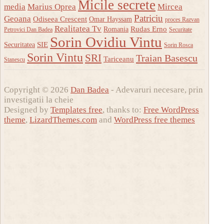
Micile secrete
media
Marius Oprea
Mircea
Patriciu
Geoana
Odiseea Crescent
Omar Hayssam
proces Razvan
Realitatea Tv
Rudas Erno
Romania
Petrovici Dan Badea
Securitate
Sorin Ovidiu Vintu
SIE
Securitatea
Sorin Rosca
Sorin Vintu
SRI
Traian Basescu
Tariceanu
Stanescu
Copyright © 2026
Dan Badea
- Adevaruri necesare, prin
investigatii la cheie
Designed by
Templates free
, thanks to:
Free WordPress
theme
,
LizardThemes.com
and
WordPress free themes