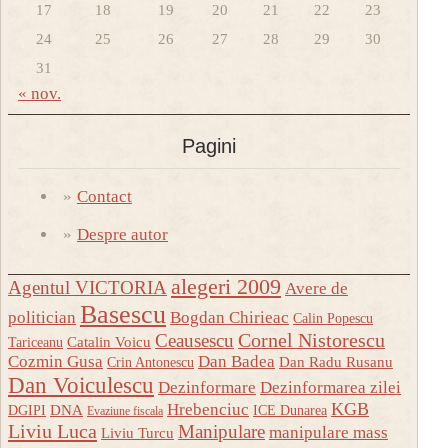
17
18
19
20
21
22
23
24
25
26
27
28
29
30
31
« nov.
Pagini
Contact
Despre autor
alegeri 2009
Agentul VICTORIA
Avere de
Basescu
politician
Bogdan Chirieac
Calin Popescu
Ceausescu
Cornel Nistorescu
Catalin Voicu
Tariceanu
Cozmin Gusa
Dan Badea
Dan Radu Rusanu
Crin Antonescu
Dan Voiculescu
Dezinformare
Dezinformarea zilei
KGB
Hrebenciuc
DNA
DGIPI
ICE Dunarea
Evaziune fiscala
Liviu Luca
Manipulare
manipulare mass
Liviu Turcu