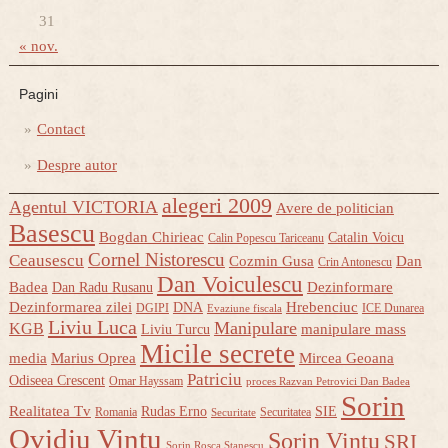
31
« nov.
Pagini
Contact
Despre autor
alegeri 2009
Agentul VICTORIA
Avere de politician
Basescu
Bogdan Chirieac
Catalin Voicu
Calin Popescu Tariceanu
Cornel Nistorescu
Ceausescu
Cozmin Gusa
Dan
Crin Antonescu
Dan Voiculescu
Badea
Dezinformare
Dan Radu Rusanu
Dezinformarea zilei
Hrebenciuc
DNA
DGIPI
ICE Dunarea
Evaziune fiscala
Liviu Luca
Manipulare
KGB
manipulare mass
Liviu Turcu
Micile secrete
media
Marius Oprea
Mircea Geoana
Patriciu
Odiseea Crescent
Omar Hayssam
proces Razvan Petrovici Dan Badea
Sorin
Realitatea Tv
Rudas Erno
SIE
Romania
Securitatea
Securitate
Ovidiu Vintu
Sorin Vintu
SRI
Sorin Rosca Stanescu