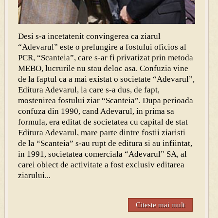
Desi s-a incetatenit convingerea ca ziarul
“Adevarul” este o prelungire a fostului oficios al
PCR, “Scanteia”, care s-ar fi privatizat prin metoda
MEBO, lucrurile nu stau deloc asa. Confuzia vine
de la faptul ca a mai existat o societate “Adevarul”,
Editura Adevarul, la care s-a dus, de fapt,
mostenirea fostului ziar “Scanteia”. Dupa perioada
confuza din 1990, cand Adevarul, in prima sa
formula, era editat de societatea cu capital de stat
Editura Adevarul, mare parte dintre fostii ziaristi
de la “Scanteia” s-au rupt de editura si au infiintat,
in 1991, societatea comerciala “Adevarul” SA, al
carei obiect de activitate a fost exclusiv editarea
ziarului...
Citeste mai mult