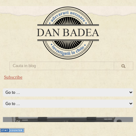
Subscribe
Prima mea carte publicata (Nemira)
Averea Presedintelui: prima lucrare despre controversatele
conturi secrete ale Securitatii.