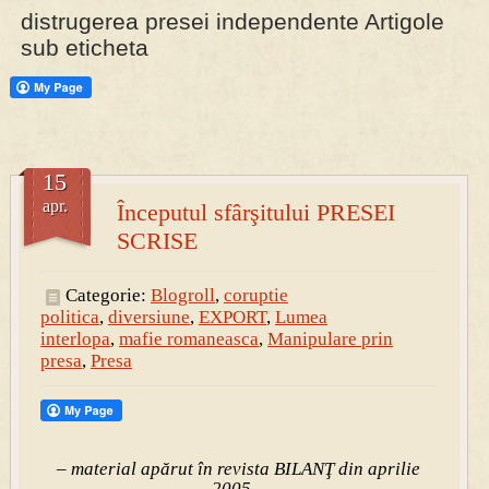
distrugerea presei independente Artigole
sub eticheta
PRESA
Permise pentru vânătoarea de porci în costume, cu gulere albe
15
apr.
Începutul sfârşitului PRESEI
SCRISE
Categorie:
Blogroll
,
coruptie
politica
,
diversiune
,
EXPORT
,
Lumea
interlopa
,
mafie romaneasca
,
Manipulare prin
presa
,
Presa
– material apărut în revista BILANŢ din aprilie
2005 –