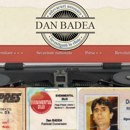
entitare
» »
»
Securitate nationala
Presa
»
»
Revolut