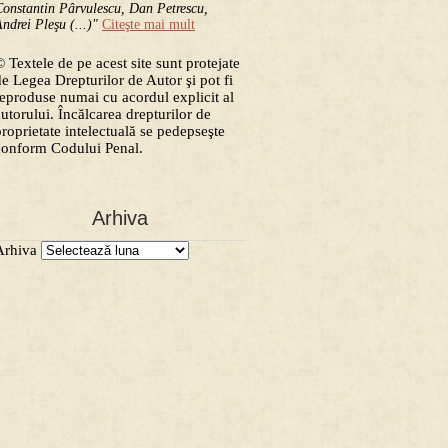
onstantin Pârvulescu, Dan Petrescu,
ndrei Pleşu (...)"
Citeşte mai mult
 Textele de pe acest site sunt protejate
de Legea Drepturilor de Autor şi pot fi
reproduse numai cu acordul explicit al
autorului. Încălcarea drepturilor de
proprietate intelectuală se pedepseşte
conform Codului Penal.
Arhiva
Arhiva