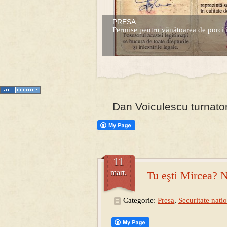
PRESA
Prima mea carte publicata (Nemira)
Permise pentru vânătoarea de porci 
Averea Presedintelui: prima lucrare d
1
2
3
4
5
6
7
Dan Voiculescu turnator
11
mart.
Tu eşti Mircea? 
Categorie:
Presa
,
Securitate nati