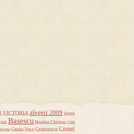
alegeri 2009
ul VICTORIA
Avere
Basescu
cian
Bogdan Chirieac
Calin
Cornel
Ceausescu
Catalin Voicu
riceanu