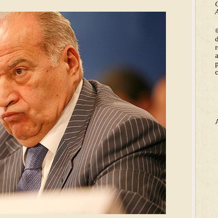
C
A
©