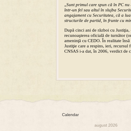
„
Sunt primul care spun că în PC nu 
într-un fel sau altul în slujba Securi
angajament cu Securitatea, că a luat 
structurile de partid, în frunte cu mi
După cinci ani de război cu Justiţia, c
recunoaşterea oficială de turnător (ord
ameninţă cu CEDO. În realitate însă a
Justiţie care a respins, ieri, recursu
CNSAS i-a dat, în 2006, verdict de col
Calendar
august 2026