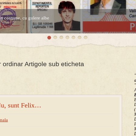
în costume, cu gulere albe
espre controversatele conturi secrete ale Securitatii.
 ordinar Artigole sub eticheta
"
a
"
B
Nu, sunt Felix…
(
M
D
onala
I
M
D