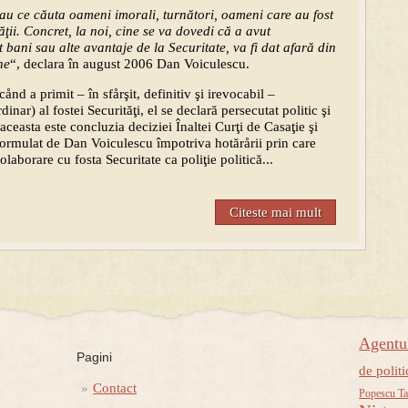
au ce căuta oameni imorali, turnători, oameni care au fost
tăţii. Concret, la noi, cine se va dovedi că a avut
bani sau alte avantaje de la Securitate, va fi dat afară din
ne
“, declara în august 2006 Dan Voiculescu.
ånd a primit – în sfårşit, definitiv şi irevocabil –
inar) al fostei Securităţi, el se declară persecutat politic şi
ceasta este concluzia deciziei Înaltei Curţi de Casaţie şi
l formulat de Dan Voiculescu împotriva hotărårii prin care
aborare cu fosta Securitate ca poliţie politică...
Citeste mai mult
Agent
Pagini
de politi
Contact
Popescu Ta