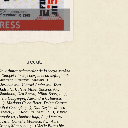
trecut:
În viziunea redactorilor de la secţia română
 Europei Libere, corespundeau definiţiei de
disident" următorii ce­tă­ţeni: P.
Alexandrescu, Gabriel Andreescu,
Dan
Badea
,(...), Petre Mihai Băcanu, Ana
landiana, Geo Bogza, Mihai Botez, (...),
Liviu Cangeopol, Alexandru Călinescu,
...), Mariana Celac-Botez, Doina Cornea,
ihai Creangă, (...), Dan Deşliu, Mircea
inescu, (...) Radu Filipescu, (...), Mircea
orgulescu, Dumitru Iuga, (...) Dumitru
azilu, Corneliu Mănescu, (...) Aurel
ragoş Munteanu, (...) Vasile Paraschiv,