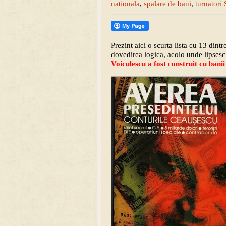
nationala
,
spalare de bani
,
turnatori 
Prezint aici
o scurta lista cu 13 dintr
dovedirea logica, acolo unde lipses
Voiculescu a fost construit cu banii