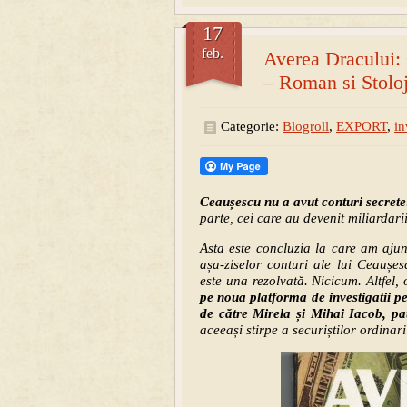
17
feb.
Averea Dracului: 
– Roman si Stoloj
Categorie:
Blogroll
,
EXPORT
,
in
Ceaușescu nu a avut conturi secrete
parte, cei care au devenit miliardarii 
Asta este concluzia la care am ajun
așa-ziselor conturi ale lui Ceaușe
este una rezolvată. Nicicum. Altfel
pe noua platforma de investigatii p
de către Mirela și Mihai Iacob, pat
aceeași stirpe a securiștilor ordinari