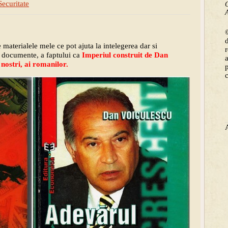
Securitate
C
A
©
e materialele mele ce pot ajuta la intelegerea dar si
c documente, a faptului ca
Imperiul construit de Dan
 nostri, ai romanilor.