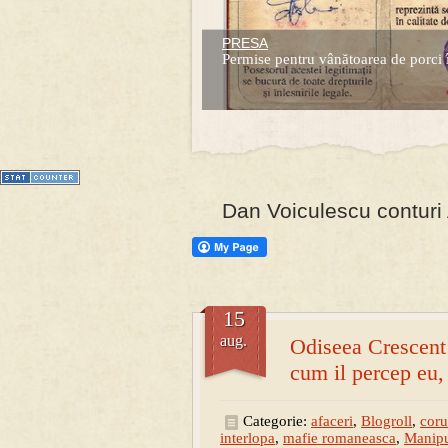
PRESA
Prima mea carte publicata (Nemira)
Permise pentru vânătoarea de porci 
Averea Presedintelui: prima lucrare d
1
2
3
4
5
6
7
Dan Voiculescu conturi 
15
aug.
Odiseea Crescent
cum il percep eu, 
Categorie:
afaceri
,
Blogroll
,
coru
interlopa
,
mafie romaneasca
,
Manipu