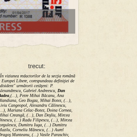
trecut:
În viziunea redactorilor de la secţia română
 Europei Libere, corespundeau definiţiei de
disident" următorii ce­tă­ţeni: P.
Alexandrescu, Gabriel Andreescu,
Dan
Badea
,(...), Petre Mihai Băcanu, Ana
landiana, Geo Bogza, Mihai Botez, (...),
Liviu Cangeopol, Alexandru Călinescu,
...), Mariana Celac-Botez, Doina Cornea,
ihai Creangă, (...), Dan Deşliu, Mircea
inescu, (...) Radu Filipescu, (...), Mircea
orgulescu, Dumitru Iuga, (...) Dumitru
azilu, Corneliu Mănescu, (...) Aurel
ragoş Munteanu, (...) Vasile Paraschiv,