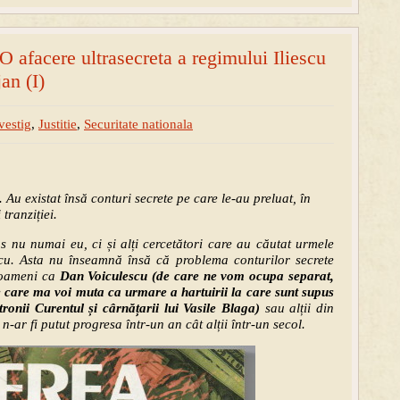
O afacere ultrasecreta a regimului Iliescu
an (I)
vestig
,
Justitie
,
Securitate nationala
. Au existat însă conturi secrete pe care le-au preluat, în
tranziției.
s nu numai eu, ci și alți cercetători care au căutat urmele
scu. Asta nu înseamnă însă că problema conturilor secrete
, oameni ca
Dan Voiculescu (de care ne vom ocupa separat,
e care ma voi muta ca urmare a hartuirii la care sunt supus
ronii Curentul și cârnățarii lui Vasile Blaga)
sau alții din
 n-ar fi putut progresa într-un an cât alții într-un secol.