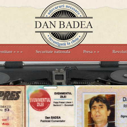
entitare
» »
»
Securitate nationala
Presa
»
»
Revolut