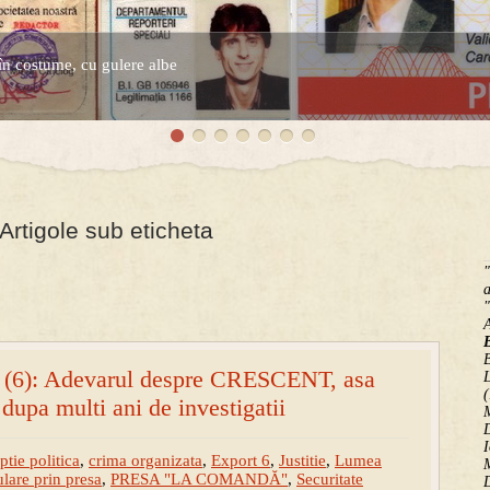
în costume, cu gulere albe
espre controversatele conturi secrete ale Securitatii.
Artigole sub eticheta
"
a
"
B
 (6): Adevarul despre CRESCENT, asa
(
dupa multi ani de investigatii
M
D
I
ptie politica
,
crima organizata
,
Export 6
,
Justitie
,
Lumea
M
lare prin presa
,
PRESA "LA COMANDĂ"
,
Securitate
D