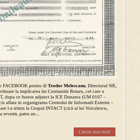
a pe FACEBOOK pentru dl
Teodor Melescanu
, Directorul SIE,
eritoare la implicarea lui Constantin Rotaru, cel care a
T, dupa ce fusese adjunct la ICE Dunarea (UM 0107 –
ecis aflata in organigrama Centrului de Informatii Externe –
 care l-a trimis la Grupul INTACT (cică al lui Voiculescu,
a revenit, patru an...
Citeste mai mult