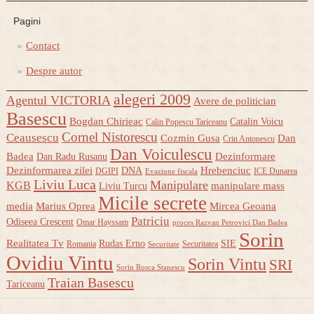
Pagini
Contact
Despre autor
alegeri 2009
Agentul VICTORIA
Avere de politician
Basescu
Bogdan Chirieac
Catalin Voicu
Calin Popescu Tariceanu
Cornel Nistorescu
Ceausescu
Cozmin Gusa
Dan
Crin Antonescu
Dan Voiculescu
Badea
Dezinformare
Dan Radu Rusanu
Dezinformarea zilei
Hrebenciuc
DNA
DGIPI
ICE Dunarea
Evaziune fiscala
Liviu Luca
Manipulare
KGB
manipulare mass
Liviu Turcu
Micile secrete
media
Marius Oprea
Mircea Geoana
Patriciu
Odiseea Crescent
Omar Hayssam
proces Razvan Petrovici Dan Badea
Sorin
Realitatea Tv
Rudas Erno
SIE
Romania
Securitatea
Securitate
Ovidiu Vintu
Sorin Vintu
SRI
Sorin Rosca Stanescu
Traian Basescu
Tariceanu