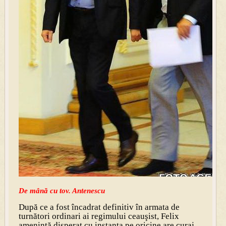
De mână cu tov. Antenescu
După ce a fost încadrat definitiv în armata de
turnători ordinari ai regimului ceauşist, Felix
ameninţă disperat cu instanţa pe oricine are curaj