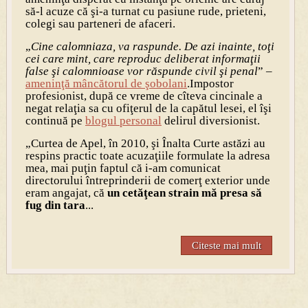
să-l acuze că şi-a turnat cu pasiune rude, prieteni,
colegi sau parteneri de afaceri.
„
Cine calomniaza, va raspunde. De azi inainte, toţi
cei care mint, care reproduc deliberat informaţii
false şi calomnioase vor răspunde civil şi penal
” –
ameninţă mâncătorul de şobolani
.Impostor
profesionist, după ce vreme de cîteva cincinale a
negat relaţia sa cu ofiţerul de la capătul lesei, el îşi
continuă pe
blogul personal
delirul diversionist.
„Curtea de Apel, în 2010, şi Înalta Curte astăzi au
respins practic toate acuzaţiile formulate la adresa
mea, mai puţin faptul că i-am comunicat
directorului întreprinderii de comerţ exterior unde
eram angajat, că
un cetăţean strain mă presa să
fug din tara
...
Citeste mai mult