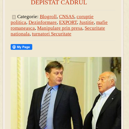
DEPISTAT CADRUL
Categorie:
Blogroll
,
CNSAS
,
coruptie
politica
,
Dezinformare
,
EXPORT
,
Justitie
,
mafie
romaneasca
,
Manipulare prin presa
,
Securitate
nationala
,
turnatori Securitate