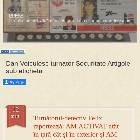
PRESA
Permise pentru vânătoarea de porci în costume, cu gulere albe
Dan Voiculesc turnator Securitate Artigole
sub eticheta
12
mart.
Turnătorul-detectiv Felix
raportează: AM ACTIVAT atât
în ţară cât şi în exterior şi AM