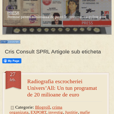
Prima mea carte publicata (Nemira)
Averea Presedintelui: prima lucrare despre controversatele
conturi secrete ale Securitatii.
PRESA
Permise pentru vânătoarea de porci în costume, cu gulere albe
Cris Consult SPRL Artigole sub eticheta
27
feb.
Radiografia escrocheriei
Univers’All: Un tun programat
de 20 milioane de euro
Categorie:
Blogroll
,
crima
organizata
,
EXPORT
,
investig
,
Justitie
,
mafie