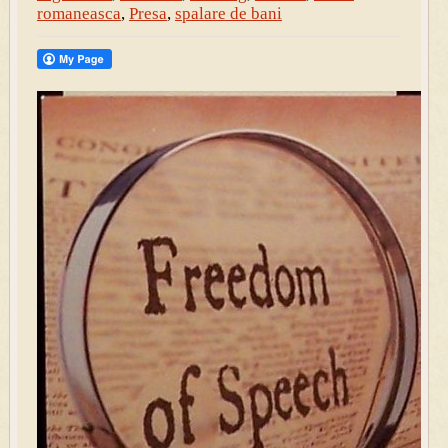
romaneasca
,
Presa
,
spalare de bani