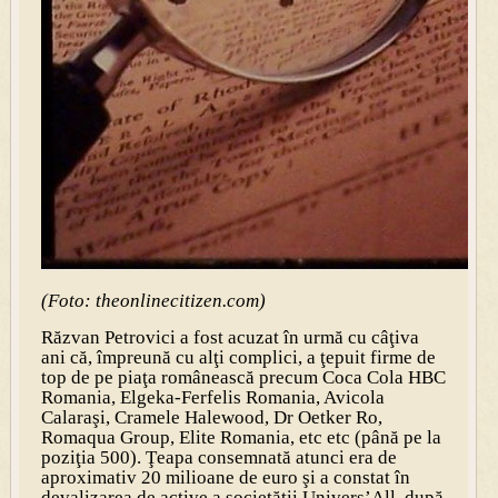
(Foto: theonlinecitizen.com)
Răzvan Petrovici a fost acuzat în urmă cu câţiva
ani că, împreună cu alţi complici, a ţepuit firme de
top de pe piaţa românească precum Coca Cola HBC
Romania, Elgeka-Ferfelis Romania, Avicola
Calaraşi, Cramele Halewood, Dr Oetker Ro,
Romaqua Group, Elite Romania, etc etc (până pe la
poziţia 500). Ţeapa consemnată atunci era de
aproximativ 20 milioane de euro şi a constat în
devalizarea de active a societăţii Univers’All, după