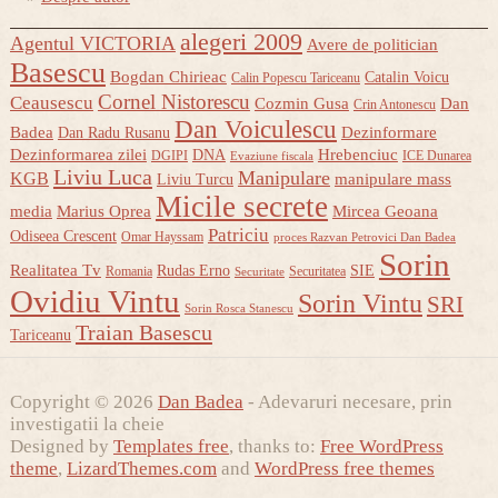
alegeri 2009
Agentul VICTORIA
Avere de politician
Basescu
Bogdan Chirieac
Catalin Voicu
Calin Popescu Tariceanu
Cornel Nistorescu
Ceausescu
Cozmin Gusa
Dan
Crin Antonescu
Dan Voiculescu
Badea
Dezinformare
Dan Radu Rusanu
Dezinformarea zilei
Hrebenciuc
DNA
DGIPI
ICE Dunarea
Evaziune fiscala
Liviu Luca
Manipulare
KGB
manipulare mass
Liviu Turcu
Micile secrete
media
Marius Oprea
Mircea Geoana
Patriciu
Odiseea Crescent
Omar Hayssam
proces Razvan Petrovici Dan Badea
Sorin
Realitatea Tv
Rudas Erno
SIE
Romania
Securitatea
Securitate
Ovidiu Vintu
Sorin Vintu
SRI
Sorin Rosca Stanescu
Traian Basescu
Tariceanu
Copyright © 2026
Dan Badea
- Adevaruri necesare, prin
investigatii la cheie
Designed by
Templates free
, thanks to:
Free WordPress
theme
,
LizardThemes.com
and
WordPress free themes