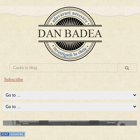
Subscribe
Prima mea carte publicata (Nemira)
Averea Presedintelui: prima lucrare despre controversatele
conturi secrete ale Securitatii.