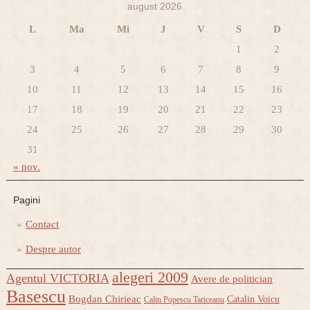
august 2026
L
Ma
Mi
J
V
S
D
1
2
3
4
5
6
7
8
9
10
11
12
13
14
15
16
17
18
19
20
21
22
23
24
25
26
27
28
29
30
31
« nov.
Pagini
Contact
Despre autor
alegeri 2009
Agentul VICTORIA
Avere de politician
Basescu
Bogdan Chirieac
Catalin Voicu
Calin Popescu Tariceanu