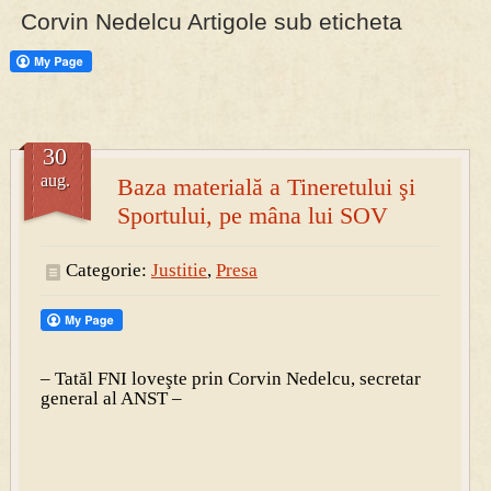
Corvin Nedelcu Artigole sub eticheta
PRESA
Permise pentru vânătoarea de porci în costume, cu gulere albe
30
aug.
Baza materială a Tineretului şi
Sportului, pe mâna lui SOV
Categorie:
Justitie
,
Presa
– Tatăl FNI loveşte prin Corvin Nedelcu, secretar
general al ANST –