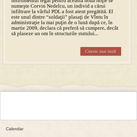
instrumentul legal pentru această nouă hoţie se
numeşte Corvin Nedelcu, un individ a cărui
infiltrare la vârful PDL a fost atent pregătită. El
este unul dintre “soldaţii” plasaţi de Vîntu în
administraţie la mai puţin de o lună după ce, în
martie 2009, declara că preferă să cumpere, decât
să plaseze un om în structurile statului...
Citeste mai mult
Calendar